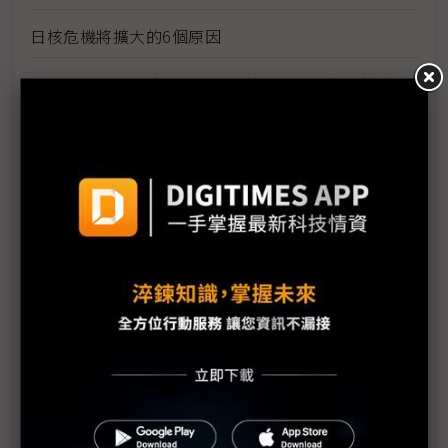
日核危機將擴大的6個原因
學者：日本核電站問題 後果將是長期且災難性的
IAEA：日本核安危機距終點尚遠
日本核災刺激需求有限 長期核電與再生能源結合機
率大
日本核災挑動全球敏感神經 凸顯再生能源價值
燃油荒與輻射陰影籠罩日本
福島第1核電廠附近海水輻射物質嚴重超標
福島核電廠危機對世界的啟示
日本核災變未來影響難估 對全球經濟前景不宜太過