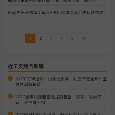
福島核電廠輻射量逐漸下降 電源修復全面展開
日本核安全機構：福島2號反應爐冷卻系統接通電纜
1
2
3
4
5
>>
近７天熱門報導
MLCC訂單過熱、出貨比創高 村田示警全球AI基
建熱潮將趨緩
2027全年記憶體產能提前售罄 買家「祕而不
宣」只怕買不夠
英特爾EMIB良率達標 聯發科第2代ASIC產品