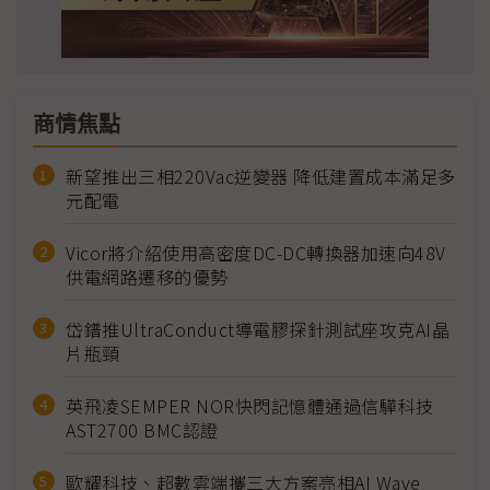
商情焦點
新望推出三相220Vac逆變器 降低建置成本滿足多
元配電
Vicor將介紹使用高密度DC-DC轉換器加速向48V
供電網路遷移的優勢
岱鐠推UltraConduct導電膠探針測試座攻克AI晶
片瓶頸
英飛凌SEMPER NOR快閃記憶體通過信驊科技
AST2700 BMC認證
歐耀科技、超數雲端攜三大方案亮相AI Wave