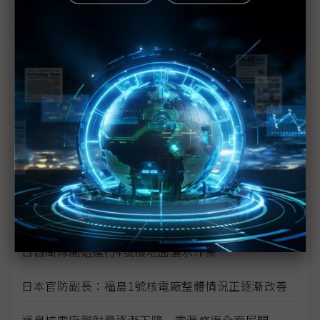
樂觀
核能發電需以整體面向考量
東電不排除福島第1核電廠6座反應爐恐全廢的可能性
日本處理福島核危機有進展 食物卻爆輻射問題
福島核電廠反應爐供電恢復正常 唯隱憂仍存
日本擴大農作禁售範圍
福島核安事故日政府賠償金額估將超過1兆日圓
日自衛隊開始進行4號機地面灑水作業
日本官防副長：福島1號核電廠整體情況正逐漸改善