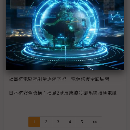
福島核電廠反應爐供電恢復正常 唯隱憂仍存
日本擴大農作禁售範圍
福島核安事故日政府賠償金額估將超過1兆日圓
日自衛隊開始進行4號機地面灑水作業
日本官防副長：福島1號核電廠整體情況正逐漸改善
福島核電廠輻射量逐漸下降 電源修復全面展開
日本核安全機構：福島2號反應爐冷卻系統接通電纜
1
2
3
4
5
>>