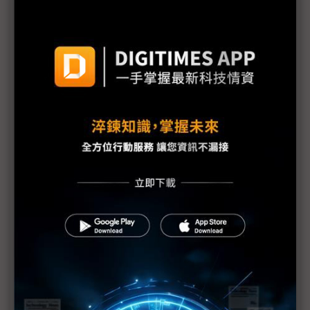
日本核災刺激需求有限 長期核電與再生能源結合機
率大
日本核災挑動全球敏感神經 凸顯再生能源價值
燃油荒與輻射陰影籠罩日本
福島第1核電廠附近海水輻射物質嚴重超標
福島核電廠危機對世界的啟示
日本核災變未來影響難估 對全球經濟前景不宜太過
樂觀
核能發電需以整體面向考量
東電不排除福島第1核電廠6座反應爐恐全廢的可能性
日本處理福島核危機有進展 食物卻爆輻射問題