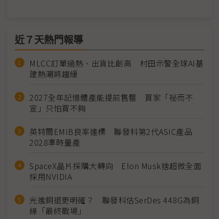
近７天熱門報導
MLCC訂單過熱、出貨比創高 村田示警全球AI基
建熱潮將趨緩
2027全年記憶體產能提前售罄 買家「祕而不
宣」只怕買不夠
英特爾EMIB良率達標 聯發科第2代ASIC產品
2028準時量產
SpaceX晶片採購大轉向 Elon Musk捨超微全面
採用NVIDIA
光進銅退更明確？ 聯發科估SerDes 448G為銅
線「最終戰場」