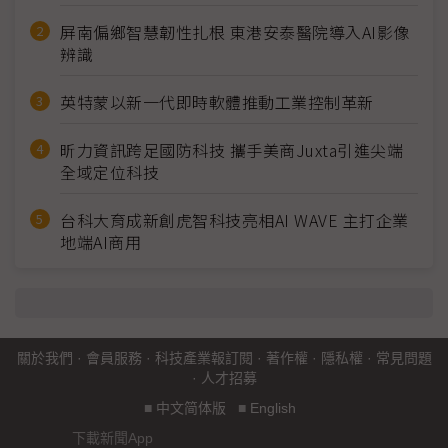
屏南偏鄉智慧韌性扎根 東港安泰醫院導入AI影像
辨識
英特蒙以新一代即時軟體推動工業控制革新
昕力資訊跨足國防科技 攜手美商Juxta引進尖端
全域定位科技
台科大育成新創虎智科技亮相AI WAVE 主打企業
地端AI商用
關於我們
·
會員服務
·
科技產業報訂閱
·
著作權
·
隱私權
·
常見問題
·
人才招募
■
中文简体版
■
English
下載新聞App