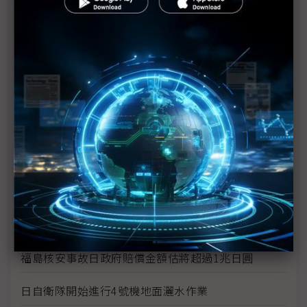
福島核電廠危機對世界的啟示
日本核災變未來影響難估 對全球經濟前景不宜太過
樂觀
核能發電需以整體面向考量
東電不排除福島第1核電廠6座反應爐恐全廢的可能性
日本處理福島核危機有進展 食物卻爆輻射問題
福島核電廠反應爐供電恢復正常 唯隱憂仍存
日本擴大農作禁售範圍
福島核安事故日政府賠償金額估將超過1兆日圓
日自衛隊開始進行4號機地面灑水作業