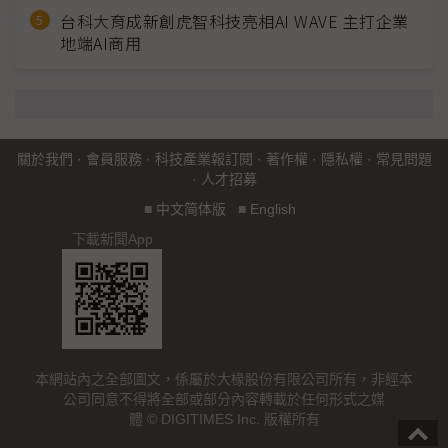
台科大育成新創虎智科技亮相AI WAVE 主打企業
地端AI商用
關於我們
·
會員服務
·
科技產業報訂閱
·
著作權
·
隱私權
·
常見問題
·
人才招募
■
中文简体版
■
English
下載新聞App
本網站內之全部圖文，係屬於大椽股份有限公司所有，非經本
公司同意不得將全部或部分內容轉載於任何形式之媒
體 © DIGITIMES Inc. 版權所有