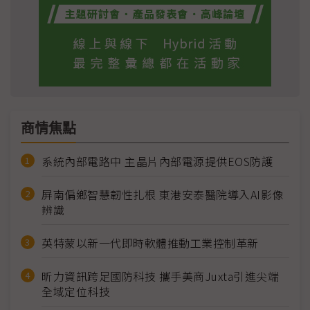
商情焦點
系統內部電路中 主晶片內部電源提供EOS防護
屏南偏鄉智慧韌性扎根 東港安泰醫院導入AI影像
辨識
英特蒙以新一代即時軟體推動工業控制革新
昕力資訊跨足國防科技 攜手美商Juxta引進尖端
全域定位科技