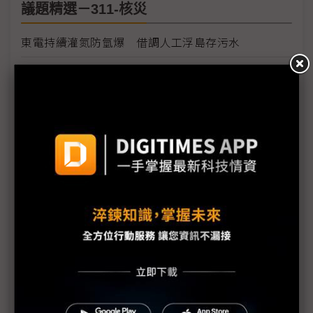
議題精選－311-核災
東電持續灌氮防氫爆 借調人工浮島存污水
日核危機將擴大的6個原因
學者：日本核電站問題 後果將是長期且災難性的
IAEA：日本核安危機距終點尚遠
日本核災刺激需求有限 長期核電與再生能源結合機
率大
日本核災挑動全球敏感神經 凸顯再生能源價值
燃油荒與輻射陰影籠罩日本
福島第1核電廠附近海水輻射物質嚴重超標