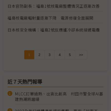
日本官防副長：福島1號核電廠整體情況正逐漸改善
福島核電廠輻射量逐漸下降 電源修復全面展開
日本核安全機構：福島2號反應爐冷卻系統接通電纜
1
2
3
4
5
>>
近７天熱門報導
MLCC訂單過熱、出貨比創高 村田示警全球AI基
建熱潮將趨緩