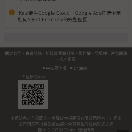
iKala攜手Google Cloud、Google Ads打造企業
迎向Agent Economy的完整藍圖
關於我們
·
會員服務
·
科技產業報訂閱
·
著作權
·
隱私權
·
常見問題
·
人才招募
■
中文简体版
■
English
下載新聞App
本網站內之全部圖文，係屬於大椽股份有限公司所有，非經本
公司同意不得將全部或部分內容轉載於任何形式之媒
體 © DIGITIMES Inc. 版權所有