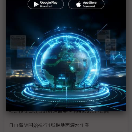
福島核電廠危機對世界的啟示
日本核災變未來影響難估 對全球經濟前景不宜太過
樂觀
核能發電需以整體面向考量
東電不排除福島第1核電廠6座反應爐恐全廢的可能性
日本處理福島核危機有進展 食物卻爆輻射問題
福島核電廠反應爐供電恢復正常 唯隱憂仍存
日本擴大農作禁售範圍
福島核安事故日政府賠償金額估將超過1兆日圓
日自衛隊開始進行4號機地面灑水作業