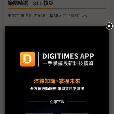
議題精選－311-核災
東電持續灌氮防氫爆 借調人工浮島存污水
日核危機將擴大的6個原因
學者：日本核電站問題 後果將是長期且災難性的
IAEA：日本核安危機距終點尚遠
日本核災刺激需求有限 長期核電與再生能源結合機
率大
日本核災挑動全球敏感神經 凸顯再生能源價值
燃油荒與輻射陰影籠罩日本
福島第1核電廠附近海水輻射物質嚴重超標