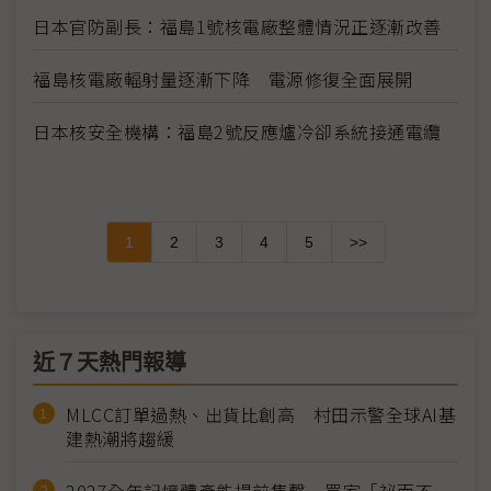
日本官防副長：福島1號核電廠整體情況正逐漸改善
福島核電廠輻射量逐漸下降 電源修復全面展開
日本核安全機構：福島2號反應爐冷卻系統接通電纜
1
2
3
4
5
>>
近７天熱門報導
MLCC訂單過熱、出貨比創高 村田示警全球AI基
建熱潮將趨緩