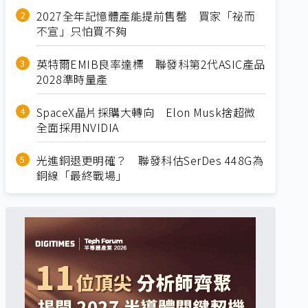
2027全年記憶體產能提前售罄 買家「祕而
不宣」只怕買不夠
英特爾EMIB良率達標 聯發科第2代ASIC產品
2028準時量產
SpaceX晶片採購大轉向 Elon Musk捨超微
全面採用NVIDIA
光進銅退更明確？ 聯發科估SerDes 448G為
銅線「最終戰場」