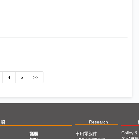
4
5
>>
Research
技網
Colley &
議題
車用零組件
名家專欄