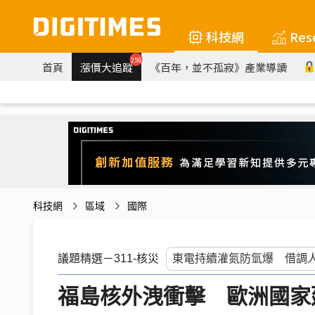
科技網
Res
259
首頁
漲價大追蹤
《百年，並不孤寂》產業導讀
科技網
區域
國際
議題精選－311-核災
福島核外洩衝擊 歐洲國家