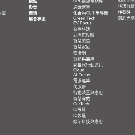
亞
觀點
HPC關鍵零組件
科技行腳
影音
邊緣運算
作者群
中國
商情
化合物/功率半導體
關於專欄
Green Tech
展會專區
EV Focus
新興科技
亞洲供應鏈
智慧製造
智慧家庭
物聯網
寬頻與無線
次世代行動通訊
Cloud
AI Focus
電腦運算
伺服器
行動裝置與應用
智慧穿戴
CarTech
IC設計
IC製造
顯示科技與應用