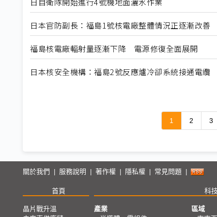
日自衛隊開始進行4號機地面灑水作業
日本官防副長：福島1號核電廠整體情況正逐漸改善
福島核電廠輻射量逐漸下降 電源修復全面展開
日本核安全機構：福島2號反應爐冷卻系統接通電纜
1
2
3
關於我們
服務說明
著作權
隱私權
常見問題
|
|
|
|
|
首頁
科
晶片戰升溫
產業
區域