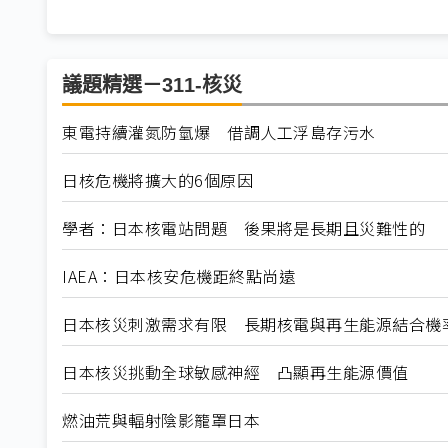
議題精選－311-核災
東電持續灌氮防氫爆 借調人工浮島存污水
日核危機將擴大的6個原因
學者：日本核電站問題 後果將是長期且災難性的
IAEA：日本核安危機距終點尚遠
日本核災刺激需求有限 長期核電與再生能源結合機
日本核災挑動全球敏感神經 凸顯再生能源價值
燃油荒與輻射陰影籠罩日本