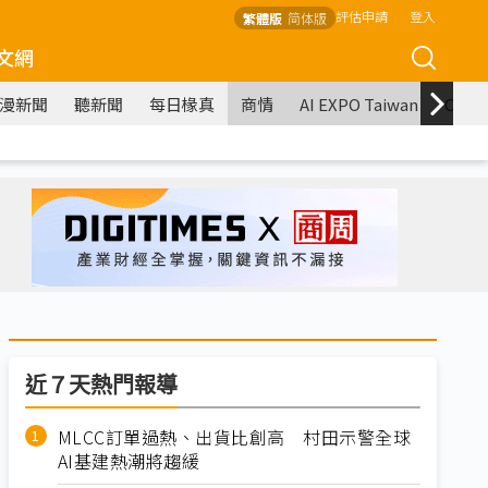
評估申請
登入
繁體版
简体版
文網
漫新聞
聽新聞
每日椽真
商情
AI EXPO Taiwan
COM
近７天熱門報導
MLCC訂單過熱、出貨比創高 村田示警全球
AI基建熱潮將趨緩