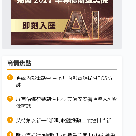
商情焦點
系統內部電路中 主晶片內部電源提供EOS防
護
屏南偏鄉智慧韌性扎根 東港安泰醫院導入AI影
像辨識
英特蒙以新一代即時軟體推動工業控制革新
昕力資訊跨足國防科技 攜手美商Juxta引進尖