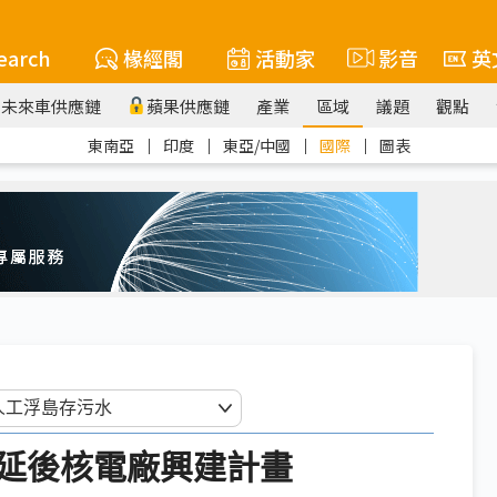
earch
椽經閣
活動家
影音
英
未來車供應鏈
蘋果供應鏈
產業
區域
議題
觀點
東南亞
｜
印度
｜
東亞/中國
｜
國際
｜
圖表
延後核電廠興建計畫