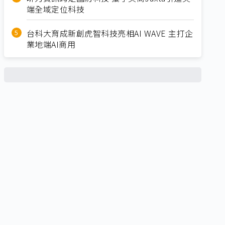
端全域定位科技
台科大育成新創虎智科技亮相AI WAVE 主打企
業地端AI商用