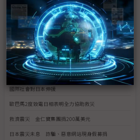
菅直人就核電廠危機 謀求民主黨歷任代表配合
強震震出隱憂 日本需要明確領導
宮城強震刺激 震醒日本失落十年
日本天皇電視演說 為國祈禱籲民團結
複合型災難危機 考驗菅直人領導能力
國際社會對日本伸援
歐巴馬2度致電日相表明全力協助救災
救濟震災 金仁寶集團捐200萬美元
日本震災未息 詐騙、惡意網站現身假募捐