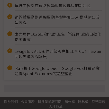
傳統中醫藥在預防醫學與數位健康的新定位
從經驗驅動到數據驅動 智穎智能以AI翻轉射出成
型製程
東方馬達2026自動化展 聚焦「恰到好處的自動化
提案專家」
Swagelok ALD閥件升級版亮相SEMICON Taiwan
助攻先進製程發展
iKala攜手Google Cloud、Google Ads打造企業
迎向Agent Economy的完整藍圖
關於我們
·
會員服務
·
科技產業報訂閱
·
著作權
·
隱私權
·
常見問題
·
人才招募