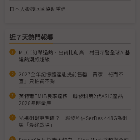
日本人搬錢回國協助重建
近７天熱門報導
MLCC訂單過熱、出貨比創高 村田示警全球AI基
建熱潮將趨緩
2027全年記憶體產能提前售罄 買家「祕而不
宣」只怕買不夠
英特爾EMIB良率達標 聯發科第2代ASIC產品
2028準時量產
光進銅退更明確？ 聯發科估SerDes 448G為銅
線「最終戰場」
SpaceX晶片採購大轉向 Elon Musk捨超微全面