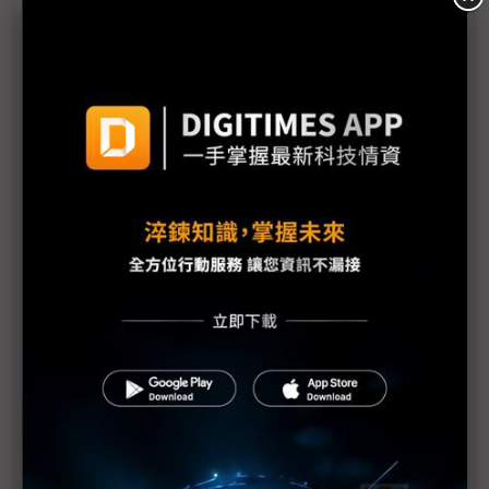
議題精選－311-人文
一個地震多種反應 日美災後應對大不同
菅直人領導力毀譽參半 重建威信趁現在
枝野幸男一震成名 角逐下屆首相呼聲高？
從阪神到東北 國災考驗日政府領導力
強震見真章 日本官民表現兩極
日本天災震撼 人民拋開定性思維
震災讓日本超越物質主義
震災能否成日本青年走出疏離契機？
日本人何以能夠臨危不亂？