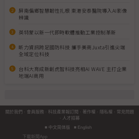
屏南偏鄉智慧韌性扎根 東港安泰醫院導入AI影像
辨識
英特蒙以新一代即時軟體推動工業控制革新
昕力資訊跨足國防科技 攜手美商Juxta引進尖端
全域定位科技
台科大育成新創虎智科技亮相AI WAVE 主打企業
地端AI商用
關於我們
·
會員服務
·
科技產業報訂閱
·
著作權
·
隱私權
·
常見問題
·
人才招募
■
中文简体版
■
English
下載新聞App