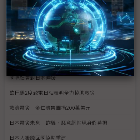
菅直人就核電廠危機 謀求民主黨歷任代表配合
強震震出隱憂 日本需要明確領導
宮城強震刺激 震醒日本失落十年
日本天皇電視演說 為國祈禱籲民團結
複合型災難危機 考驗菅直人領導能力
國際社會對日本伸援
歐巴馬2度致電日相表明全力協助救災
救濟震災 金仁寶集團捐200萬美元
日本震災未息 詐騙、惡意網站現身假募捐
日本人搬錢回國協助重建