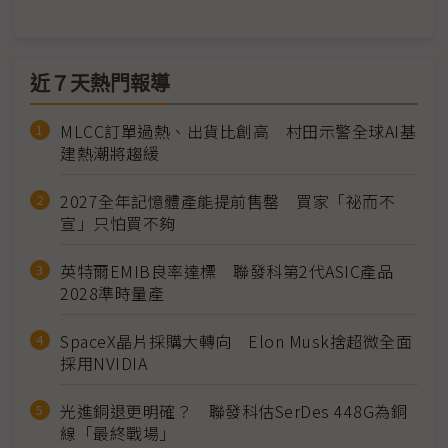
近７天熱門報導
MLCC訂單過熱、出貨比創高 村田示警全球AI基
建熱潮將趨緩
2027全年記憶體產能提前售罄 買家「祕而不
宣」只怕買不夠
英特爾EMIB良率達標 聯發科第2代ASIC產品
2028準時量產
SpaceX晶片採購大轉向 Elon Musk捨超微全面
採用NVIDIA
光進銅退更明確？ 聯發科估SerDes 448G為銅
線「最終戰場」