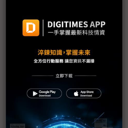
一個地震多種反應 日美災後應對大不同
菅直人領導力毀譽參半 重建威信趁現在
枝野幸男一震成名 角逐下屆首相呼聲高？
從阪神到東北 國災考驗日政府領導力
強震見真章 日本官民表現兩極
日本天災震撼 人民拋開定性思維
震災讓日本超越物質主義
震災能否成日本青年走出疏離契機？
日本人何以能夠臨危不亂？