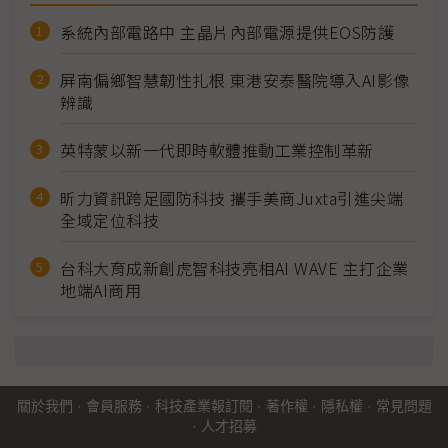
系統內部電路中 主晶片內部電源提供EOS防護
屏南偏鄉智慧韌性扎根 東港安泰醫院導入AI影像
辨識
英特蒙以新一代即時軟體推動工業控制革新
昕力資訊跨足國防科技 攜手美商Juxta引進尖端
全域定位科技
台科大育成新創虎智科技亮相AI WAVE 主打企業
地端AI商用
關於我們
·
會員服務
·
科技產業報訂閱
·
著作權
·
隱私權
·
常見問題
·
人才招募