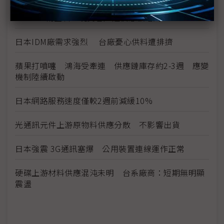
DRAM 南亞科：現貨客戶追價意願增高
日本IDM廠需求強烈 台廠憂心供料遭排擠
蘋果打噴嚏 鴻海受牽連 供應鏈庫存約2-3週 應變
機制陸續啟動
日本網路服務速度僅較2週前減緩10%
光通訊元件上游原物料供應分散 不影響出貨
日本強震 3G通訊塞爆 公用裝置連線運作正常
硬碟上游材料供應混沌未明 台系廠商：短期無明顯
震盪