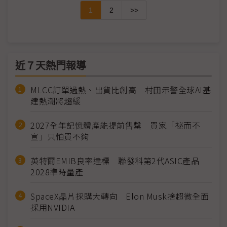
1
2
>>
近７天熱門報導
MLCC訂單過熱、出貨比創高 村田示警全球AI基
建熱潮將趨緩
2027全年記憶體產能提前售罄 買家「祕而不
宣」只怕買不夠
英特爾EMIB良率達標 聯發科第2代ASIC產品
2028準時量產
SpaceX晶片採購大轉向 Elon Musk捨超微全面
採用NVIDIA