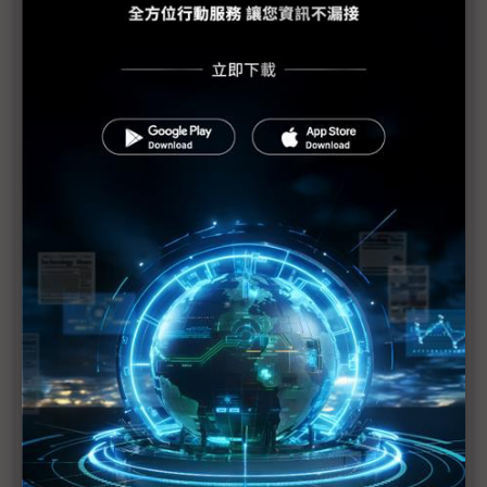
監視器業者憂日本限電 5月後是關鍵
智慧型手機 業者面臨樹脂缺貨危機
日本東北重建計畫 將刺激當地經濟發展
日本危機最糟情況為何？
受災業者生產重心欲由關東轉往關西
強震震出隱憂 日本需要明確領導
宮城強震刺激 震醒日本失落十年
311地震衝擊全球供應鏈
影響供料與否 日東玻纖紗廠1週內復工是關鍵
威剛：庫存超過1個月 韓、美貨源可支援