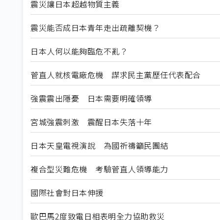
震災讓日本超越物質主義
震災能否成日本青年走出疏離契機？
日本人何以能夠臨危不亂？
菅直人就核電廠危機 謀求民主黨歷任代表配合
強震震出隱憂 日本需要明確領導
宮城強震刺激 震醒日本失落十年
日本天皇電視演說 為國祈禱籲民團結
複合型災難危機 考驗菅直人領導能力
國際社會對日本伸援
歐巴馬2度致電日相表明全力協助救災