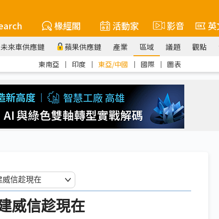
earch
椽經閣
活動家
影音
英
未來車供應鏈
蘋果供應鏈
產業
區域
議題
觀點
東南亞
｜
印度
｜
東亞/中國
｜
國際
｜
圖表
建威信趁現在