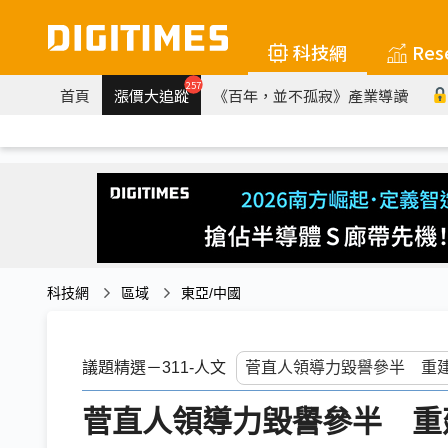
科技網
Res
257
首頁
漲價大追蹤
《百年，並不孤寂》產業導讀
科技網
區域
東亞/中國
議題精選－311-人文
菅直人領導力毀譽參半 重