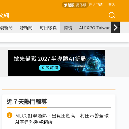
評估申請
登入
繁體版
简体版
文網
漫新聞
聽新聞
每日椽真
商情
AI EXPO Taiwan
COM
近７天熱門報導
MLCC訂單過熱、出貨比創高 村田示警全球
AI基建熱潮將趨緩