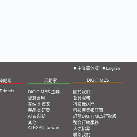
■
中文简体版
■
English
DIGITIMES
椽經閣
活動家
 Friends
DIGITIMES 主辦
關於我們
智慧應用
會員服務
雲端 & 資安
科技椽送門
產品 & 研發
科技產業報訂閱
AI & 創新
訂閱DIGITIMES行動版
其他
整合行銷服務
AI EXPO Taiwan
人才招募
聯絡我們