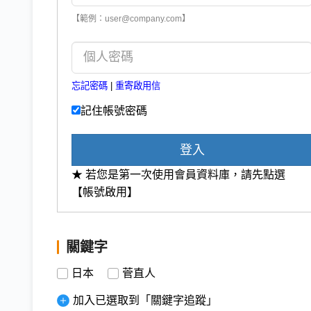
【範例：user@company.com】
忘記密碼
|
重寄啟用信
記住帳號密碼
登入
★ 若您是第一次使用會員資料庫，請先點選
【帳號啟用】
關鍵字
日本
菅直人
加入已選取到「關鍵字追蹤」