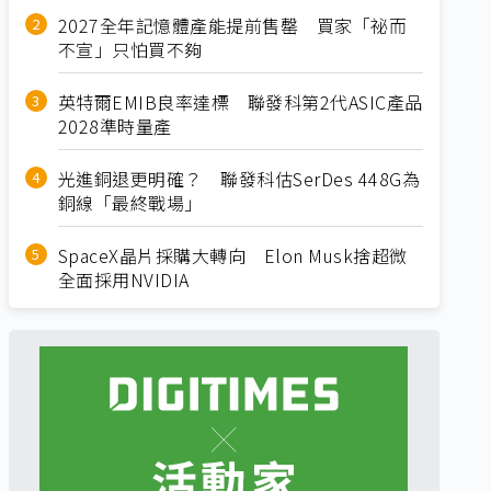
2027全年記憶體產能提前售罄 買家「祕而
不宣」只怕買不夠
英特爾EMIB良率達標 聯發科第2代ASIC產品
2028準時量產
光進銅退更明確？ 聯發科估SerDes 448G為
銅線「最終戰場」
SpaceX晶片採購大轉向 Elon Musk捨超微
全面採用NVIDIA