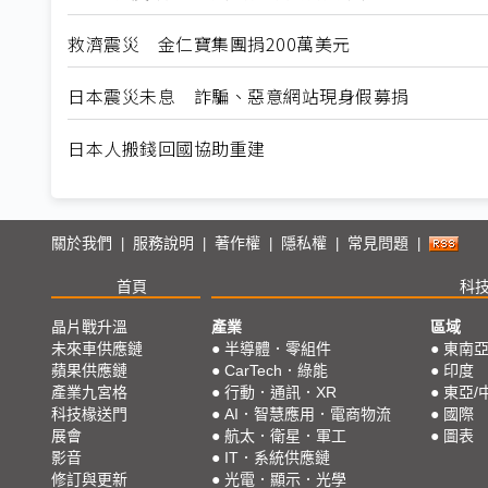
救濟震災 金仁寶集團捐200萬美元
日本震災未息 詐騙、惡意網站現身假募捐
日本人搬錢回國協助重建
關於我們
服務說明
著作權
隱私權
常見問題
|
|
|
|
|
首頁
科
晶片戰升溫
產業
區域
未來車供應鏈
●
半導體．零組件
●
東南
蘋果供應鏈
●
CarTech．綠能
●
印度
產業九宮格
●
行動．通訊．XR
●
東亞/
科技椽送門
●
AI．智慧應用．電商物流
●
國際
展會
●
航太．衛星．軍工
●
圖表
影音
●
IT．系統供應鏈
修訂與更新
●
光電．顯示．光學