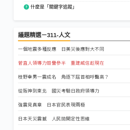
什麼是「關鍵字追蹤」
議題精選－311-人文
一個地震多種反應 日美災後應對大不同
菅直人領導力毀譽參半 重建威信趁現在
枝野幸男一震成名 角逐下屆首相呼聲高？
從阪神到東北 國災考驗日政府領導力
強震見真章 日本官民表現兩極
日本天災震撼 人民拋開定性思維