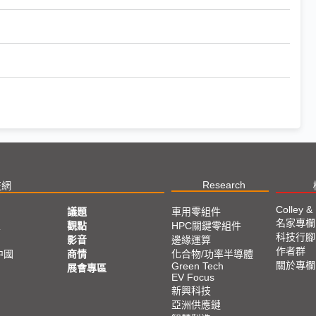
Research
技網
Colley &
議題
車用零組件
名家專欄
亞
觀點
HPC關鍵零組件
科技行腳
影音
邊緣運算
作者群
中國
商情
化合物/功率半導體
關於專欄
Green Tech
展會專區
EV Focus
新興科技
亞洲供應鏈