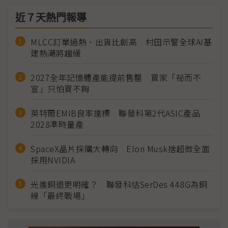
近７天熱門報導
MLCC訂單過熱、出貨比創高 村田示警全球AI基
建熱潮將趨緩
2027全年記憶體產能提前售罄 買家「祕而不
宣」只怕買不夠
英特爾EMIB良率達標 聯發科第2代ASIC產品
2028準時量產
SpaceX晶片採購大轉向 Elon Musk捨超微全面
採用NVIDIA
光進銅退更明確？ 聯發科估SerDes 448G為銅
線「最終戰場」