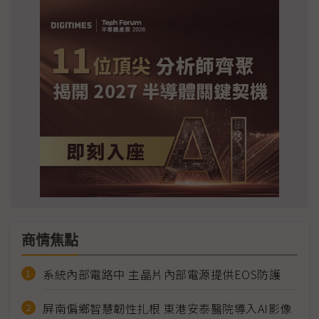
商情焦點
系統內部電路中 主晶片內部電源提供EOS防護
屏南偏鄉智慧韌性扎根 東港安泰醫院導入AI影像