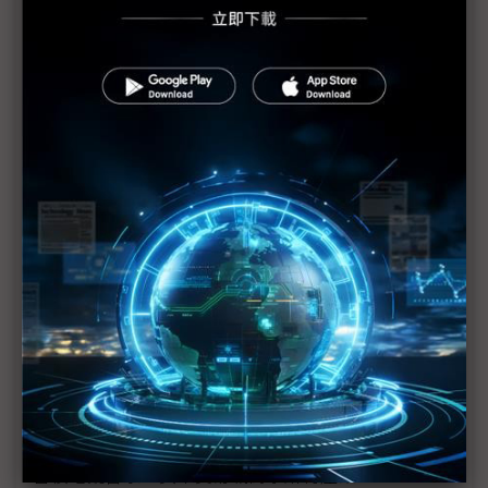
金像電耕耘網通、伺服器有成 2018年成功轉虧為盈
全球電子業急撤中國 投資越南何處去
貿易戰迫廠商調整供應鏈 惟仍難割捨大陸市場
美中貿易戰歹戲拖棚 被動元件供應鏈壓力漸增
美中貿易戰掀波瀾 iPhone生產線恐搬河內
SCREEN大陸設備廠完工 憂貿易戰波及
G20川習會前放話再課關稅 一窺川普豪賭的邊緣政
策
川普不排除全面開徵所有輸美陸貨關稅 iPhone、
CPU、記憶體等科技產品恐難倖免
台積電魏哲家：美中貿易戰衝擊所有產業