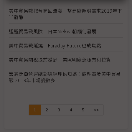
美中貿易戰掀台商回流潮 整建廠照明需求2019年下
半發酵
迴避貿易戰風險 日本Nekist朝緬甸發展
美中貿易戰延燒 Faraday Future也成焦點
美中貿易關稅提前發酵 美照明廠急漲有利拉貨
宏碁泛亞營運總部總經理侯知遠：處理器及美中貿易
戰 2019年市場變數多
1
2
3
4
5
>>