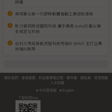
辨識
英特蒙以新一代即時軟體推動工業控制革新
昕力資訊跨足國防科技 攜手美商Juxta引進尖端
全域定位科技
台科大育成新創虎智科技亮相AI WAVE 主打企業
地端AI商用
關於我們
·
會員服務
·
科技產業報訂閱
·
著作權
·
隱私權
·
常見問題
·
人才招募
■
中文简体版
■
English
下載新聞App