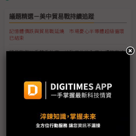
議題精選－美中貿易戰持續追蹤
記憶體價跌與貿易戰延燒 市場憂心半導體超級循環
已結束
貿易戰與淡季雙重效應 被動元件進入庫存調節高峰
面對貿易戰摩擦升溫 童子賢：短期內東南亞無法取
代大陸
貿易戰衝擊消費信心 大陸電視元春拉貨動能走疲
代工廠加速調整全球產線 精英產能遷移落腳泰國
5G技術成2019年火線話題 半導體測試端挑戰往前
後段延伸