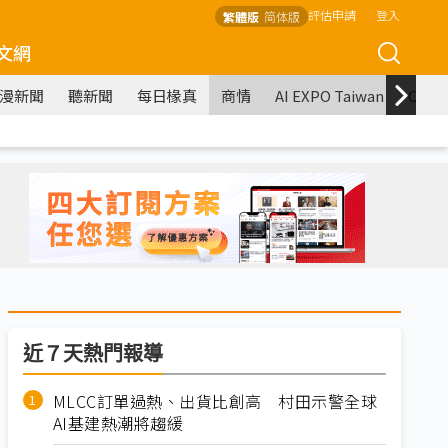
評估申請
登入
繁體版
简体版
文網
漫新聞
聽新聞
每日椽真
商情
AI EXPO Taiwan
COM
近７天熱門報導
MLCC訂單過熱、出貨比創高 村田示警全球
AI基建熱潮將趨緩