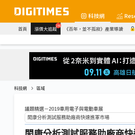
科技網
Res
259
首頁
漲價大追蹤
《百年，並不孤寂》產業導讀
科技網
區域
議題精選－2019車用電子與電動車展
閎康分析測試服務助廠商快