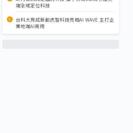
端全域定位科技
台科大育成新創虎智科技亮相AI WAVE 主打企
業地端AI商用