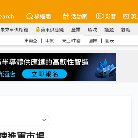
earch
椽經閣
活動家
影音
英
未來車供應鏈
蘋果供應鏈
產業
區域
議題
觀點
東南亞
｜
印度
｜
東亞/中國
｜
國際
｜
圖表
速進軍市場