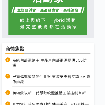
商情焦點
系統內部電路中 主晶片內部電源提供EOS防
護
屏南偏鄉智慧韌性扎根 東港安泰醫院導入AI影
像辨識
英特蒙以新一代即時軟體推動工業控制革新
昕力資訊跨足國防科技 攜手美商Juxta引進尖