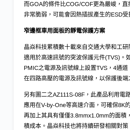
而GOA的條件比COG/COF更為嚴峻，直接將
非常脆弱，可能會因熱插拔產生的ESD受
窄邊框車用面板的靜電保護方案
晶焱科技累積數十載來自交通大學和工研
適用於高速訊號的突波保護元件(TVS)。如
PMIC之電源及訊號線上設置TVS，4通道、
在四路高壓的電源及訊號線，以保護後端之Ga
另有圖二之AZ111S-08F，此產品利用電路
應用在V-by-One等高速介面，可確保
再加上其具有僅僅3.8mmx1.0mm的
積成本。晶焱科技也將持續研發相關對策