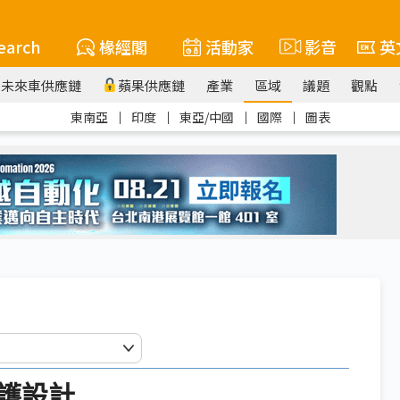
earch
椽經閣
活動家
影音
英
未來車供應鏈
蘋果供應鏈
產業
區域
議題
觀點
東南亞
｜
印度
｜
東亞/中國
｜
國際
｜
圖表
護設計