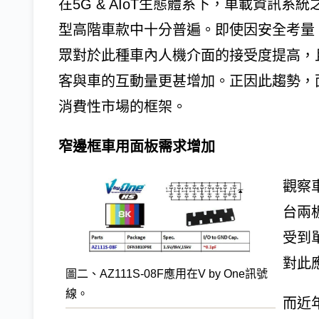
在5G & AIoT生態體系下，車載資訊
型高階車款中十分普遍。即使因安全考量
眾對於此種車內人機介面的接受度提高，
客與車的互動量更甚增加。正因此趨勢，
消費性市場的框架。
窄邊框車用面板需求增加
觀察
台兩
受到
對此
圖二、AZ111S-08F應用在V by One訊號
線。
而近