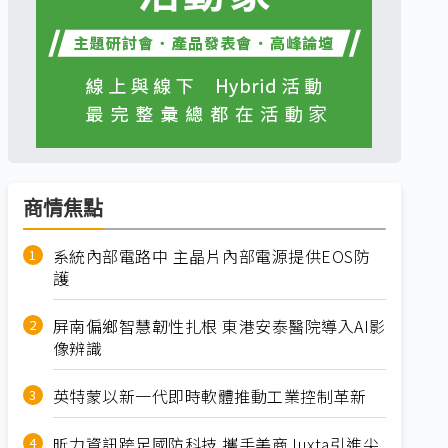
商情焦點
系統內部電路中 主晶片內部電源提供EOS防
護
屏南偏鄉智慧韌性扎根 東港安泰醫院導入AI影
像辨識
英特蒙以新一代即時軟體推動工業控制革新
昕力資訊跨足國防科技 攜手美商Juxta引進尖