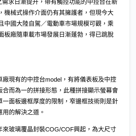
系統之需求日漸提升，帶有觸控功能的中控台在新
，機械式操作介面仍有其擁護者，但現今大
且中國大陸自駕／電動車市場規模可觀，乘
面板廠隨車載市場發展日漸蓬勃，得已跳脫
車廠現有的中控台model，有將儀表板及中控
板合而為一的拼接形態，此種拼接顯示螢幕會
單一面板邊框厚度的限制，窄邊框技術則是針
應用的解決之道。
年來玻璃覆晶封裝COG/COF興起，為大尺寸