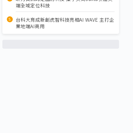
端全域定位科技
台科大育成新創虎智科技亮相AI WAVE 主打企
業地端AI商用