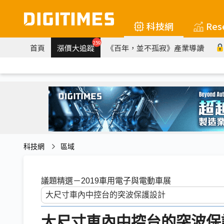
科技網
Res
259
首頁
漲價大追蹤
《百年，並不孤寂》產業導讀
科技網
區域
議題精選－2019車用電子與電動車展
大尺寸車內中控台的突波保