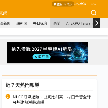
評估申請
登入
繁體版
简体版
文網
漫新聞
聽新聞
每日椽真
商情
AI EXPO Taiwan
COM
近７天熱門報導
MLCC訂單過熱、出貨比創高 村田示警全球
AI基建熱潮將趨緩