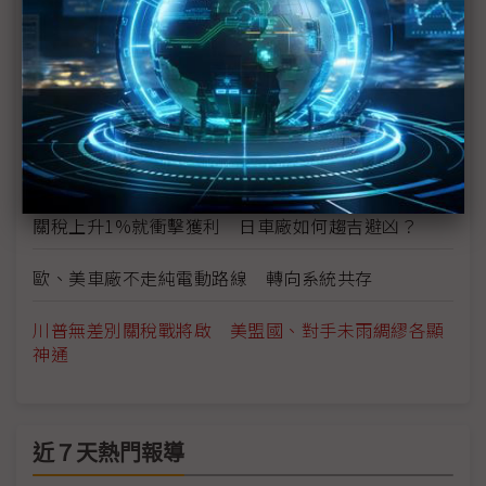
川普大力支持加密貨幣 SEC料加速推動相關政策改
革
川普上任將掀電動車供應鏈大風吹？
憂川普影響墨西哥布局 業者：頭已經洗下去了
關稅上升1%就衝擊獲利 日車廠如何趨吉避凶？
歐、美車廠不走純電動路線 轉向系統共存
川普無差別關稅戰將啟 美盟國、對手未雨綢繆各顯
神通
近７天熱門報導