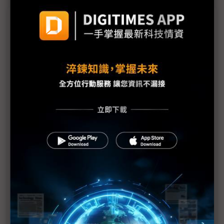
議題精選－川普2.0在即、全球戒備！
川普上任第一天開徵關稅有譜？ 「關稅局」磨刀霍
霍
川普2.0重塑能源霸權 恐再戰巴黎協定
川普政策方向未定 晶片業者繃緊神經
東南亞迎川普2.0 對內強化區域合作、對美積極調整
川普2.0衝擊南韓半導體 無人機、航太迎來機會
以協商代替對抗 墨西哥應對川普政策強調尊重、合
作
美中無人機禁令再現攻防戰 台灣供應鏈有望無縫接
軌