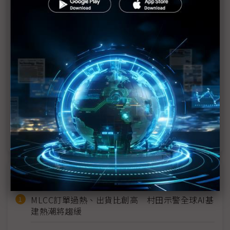
川普關稅大刀砍出「提前拉貨潮」 監視器面板量能
上看300萬片
兩大原因助攻 2025年面板產值溫和成長
關稅成本將轉嫁消費者 CTA：NB可能漲價68%
監視器市場2025穩健成長 面板小隊各自衝鋒
中美電視市場甦醒 面板價格持穩向上
近７天熱門報導
MLCC訂單過熱、出貨比創高 村田示警全球AI基
建熱潮將趨緩