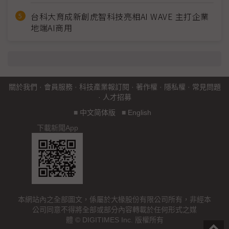
台科大育成新創虎智科技亮相AI WAVE 主打企業
地端AI商用
關於我們
·
會員服務
·
科技產業報訂閱
·
著作權
·
隱私權
·
常見問題
·
人才招募
■
中文简体版
■
English
下載新聞App
本網站內之全部圖文，係屬於大椽股份有限公司所有，非經本
公司同意不得將全部或部分內容轉載於任何形式之媒
體 © DIGITIMES Inc. 版權所有