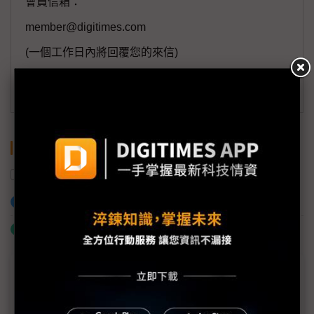
會員信箱：
member@digitimes.com
(一個工作日內將回覆您的來信)
訂閱DIGITIMES 行動版
關鍵字
中國
產能
出貨量
營收
加入已選取到「關鍵字追蹤」
什麼是「關鍵字追蹤」
議題精選－面板淡季不淡藏陰霾
面板採購潮提前爆發 下半年反轉陰影籠罩