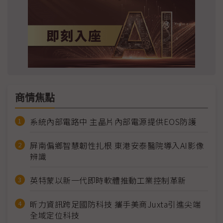
商情焦點
系統內部電路中 主晶片內部電源提供EOS防護
屏南偏鄉智慧韌性扎根 東港安泰醫院導入AI影像
辨識
英特蒙以新一代即時軟體推動工業控制革新
昕力資訊跨足國防科技 攜手美商Juxta引進尖端
全域定位科技