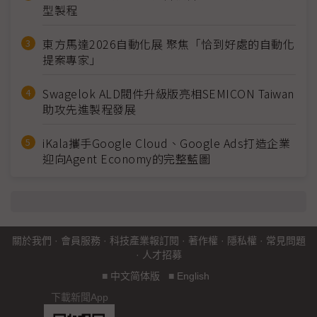
型製程
東方馬達2026自動化展 聚焦「恰到好處的自動化
提案專家」
Swagelok ALD閥件升級版亮相SEMICON Taiwan
助攻先進製程發展
iKala攜手Google Cloud、Google Ads打造企業
迎向Agent Economy的完整藍圖
關於我們
·
會員服務
·
科技產業報訂閱
·
著作權
·
隱私權
·
常見問題
·
人才招募
■
中文简体版
■
English
下載新聞App