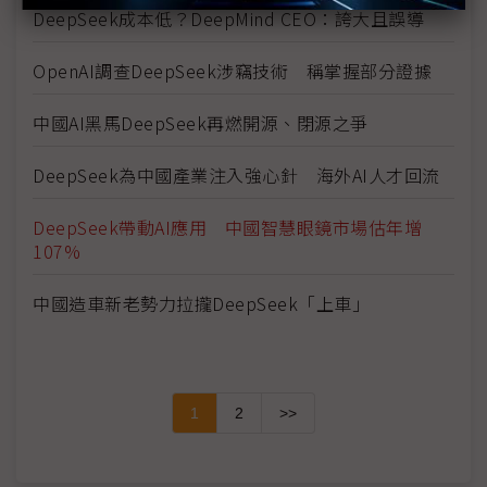
DeepSeek成本低？DeepMind CEO：誇大且誤導
OpenAI調查DeepSeek涉竊技術 稱掌握部分證據
中國AI黑馬DeepSeek再燃開源、閉源之爭
DeepSeek為中國產業注入強心針 海外AI人才回流
DeepSeek帶動AI應用 中國智慧眼鏡市場估年增
107%
中國造車新老勢力拉攏DeepSeek「上車」
1
2
>>