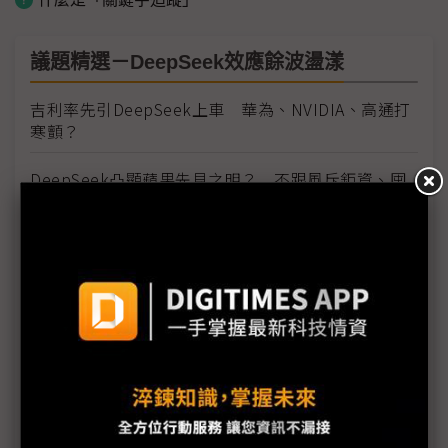
議題精選－DeepSeek效應餘波盪漾
吉利率先引DeepSeek上車 華為、NVIDIA、高通打
寒顫？
DeepSeek凸顯蘋果先見之明？ 不跟風斥鉅資、囤
晶片
川普為何稱DeepSeek不構成國安威脅？
評析：NVIDIA護城河跨越不易
DeepSeek成中國手機「AI新寵」 進一步施壓蘋果
法國AI峰會：歐盟監管態度可能轉向、DeepSeek鼓
舞AI新創
劉揚偉樂見DeepSeek效應 帶動AI伺服器需求