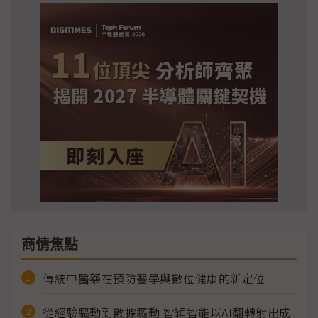
商情焦點
傳統中醫藥在預防醫學與數位健康的新定位
從經驗驅動到數據驅動 智穎智能以AI翻轉射出成