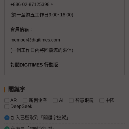
+886-02-87125398。
(週一至週五工作日9:00~18:00)
會員信箱：
member@digitimes.com
(一個工作日內將回覆您的來信)
訂閱DIGITIMES 行動版
關鍵字
AR
新創企業
AI
智慧眼鏡
中國
DeepSeek
加入已選取到「關鍵字追蹤」
什麼是「關鍵字追蹤」