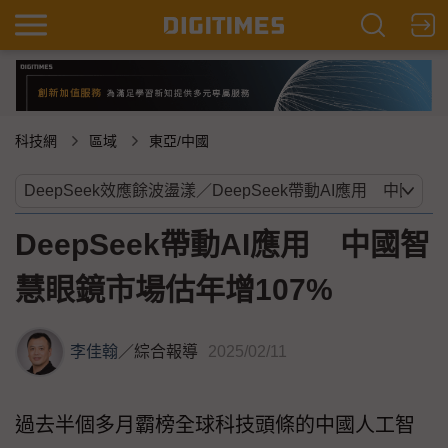
科技網
區域
東亞/中國
DeepSeek帶動AI應用 中國智
慧眼鏡市場估年增107%
李佳翰
／
綜合報導
2025/02/11
過去半個多月霸榜全球科技頭條的中國人工智