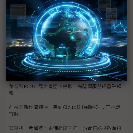
聯發科新晶片日月光吃補 一季橫掃全年高階機台訂
單
車用、工控晶片谷底翻轉 關稅仍是最大未爆彈
AI伺服器前進柔新特區最先鋒 專訪緯穎馬來西亞總
經理劉永興
Synopsys談東南亞IC設計：新加坡大廠進駐、馬國群
雄並起
華新科PCB布局東南亞不停歇 高階伺服器成重點領
域
前進柔新經濟特區 專訪CloudMile總經理：三挑戰
待解
安富利：新加坡、柔佛高度互補 盼合作能擴散至東