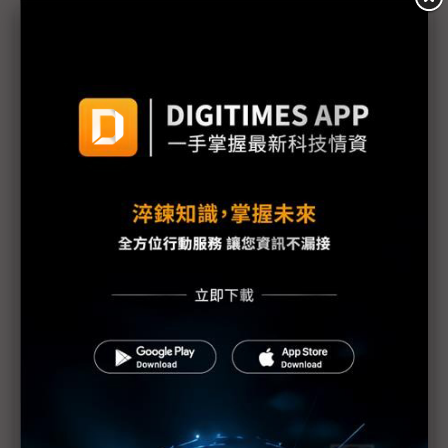
議題精選－搶進柔新特區最前線
CloudMile王振豪專訪》解析星、馬、菲、印尼AI發
展「角色論」
大眾控搶搭柔新經濟特區熱潮 不排除配合客戶擴大
投資
新加坡K&S副總裁張贊彬證實 與台灣先進封裝龍頭
緊密合作
柔新經濟特區盼成「熱帶地區」AI資料中心典範
精成科談日本、星馬發展策略 盼柔新特區緩解人才
缺口
OpenAI新加坡招兵買馬 亞太總部地位何以快速攀
升？