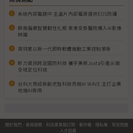
系統內部電路中 主晶片內部電源提供EOS防護
屏南偏鄉智慧韌性扎根 東港安泰醫院導入AI影像
辨識
英特蒙以新一代即時軟體推動工業控制革新
昕力資訊跨足國防科技 攜手美商Juxta引進尖端
全域定位科技
台科大育成新創虎智科技亮相AI WAVE 主打企業
地端AI商用
關於我們
·
會員服務
·
科技產業報訂閱
·
著作權
·
隱私權
·
常見問題
·
人才招募