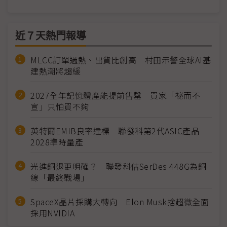
近７天熱門報導
MLCC訂單過熱、出貨比創高 村田示警全球AI基
建熱潮將趨緩
2027全年記憶體產能提前售罄 買家「祕而不
宣」只怕買不夠
英特爾EMIB良率達標 聯發科第2代ASIC產品
2028準時量產
光進銅退更明確？ 聯發科估SerDes 448G為銅
線「最終戰場」
SpaceX晶片採購大轉向 Elon Musk捨超微全面
採用NVIDIA