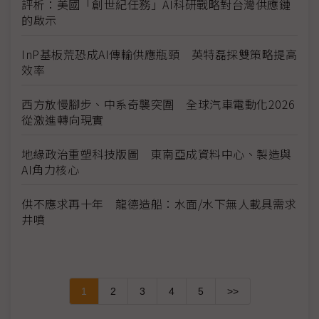
評析：美國「創世紀任務」AI科研戰略對台灣供應鏈
的啟示
InP基板荒恐成AI傳輸供應瓶頸 英特磊採雙策略提高
效率
西方放慢腳步、中系奇襲突圍 全球汽車電動化2026
從激進轉向現實
地緣政治重塑科技版圖 東南亞成資料中心、製造與
AI角力核心
供不應求再十年 龍德造船：水面/水下無人載具需求
井噴
1
2
3
4
5
>>