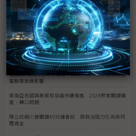
關鍵時刻
新的逆襲之路？ 業者估未來5~10年中國將竄出多家
TPU
未蒙其利先受其害 美國製造業景氣連9個月衰退
H200效能翻6倍、價格增3成 NVIDIA「清庫存」仍
讓中國動心
豐田目標2026全球生產破千萬輛 HEV需求強勁跨越
電動車放緩影響
東南亞各國與美貿易協議持續推進 2026聚焦關鍵礦
產、轉口問題
陳立武與川普關鍵40分鐘會談 將政治阻力化為英特
爾資金