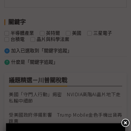
關鍵字
半導體產業
英特爾
美國
三星電子
台積電
晶片與科學法案
加入已選取到「關鍵字追蹤」
什麼是「關鍵字追蹤」
議題精選－川普關稅戰
美國「守門人行動」揭密 NVIDIA高階AI晶片地下走
私輸中細節
受美國政府停擺影響 Trump Mobile金色手機出貨再
跳票