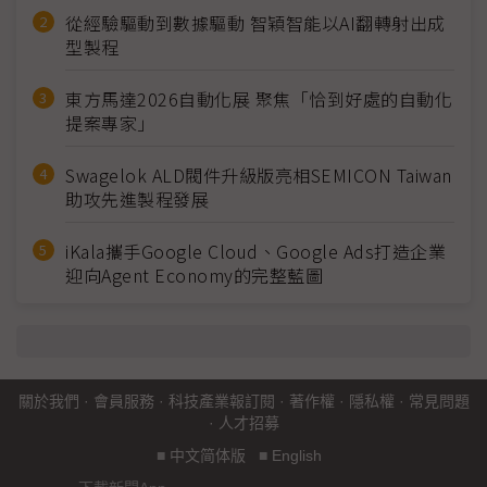
從經驗驅動到數據驅動 智穎智能以AI翻轉射出成
型製程
東方馬達2026自動化展 聚焦「恰到好處的自動化
提案專家」
Swagelok ALD閥件升級版亮相SEMICON Taiwan
助攻先進製程發展
iKala攜手Google Cloud、Google Ads打造企業
迎向Agent Economy的完整藍圖
關於我們
·
會員服務
·
科技產業報訂閱
·
著作權
·
隱私權
·
常見問題
·
人才招募
■
中文简体版
■
English