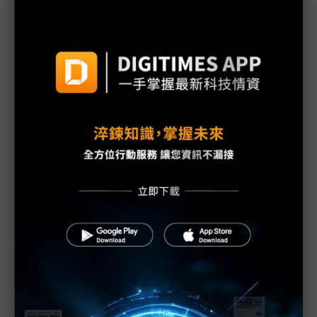
現代汽車重返俄羅斯受阻 戰爭未歇車廠回購計畫難
行
NASA新署長Isaacman揭重返月球藍圖 拚川普任內
啟動「軌道經濟」
中國H200訂單暴增逾200萬顆 NVIDIA傳急敲台積新
產能
黃仁勳誠聘Groq 員工股權「折現」約9成隨CEO加
入NVIDIA
川普10萬美元H-1B簽證費用爭議延燒 美國商會提起
上訴
魏哲家自嘲含淚打造台積美廠 NYT剖析1.8萬條法規
如何綁住晶圓代工龍頭手腳
從DeepSeek到H200鬆綁 盤點NVIDIA 2025年十大