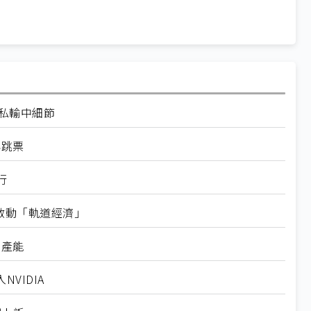
走私輸中細節
再跳票
行
內啟動「軌道經濟」
新產能
VIDIA