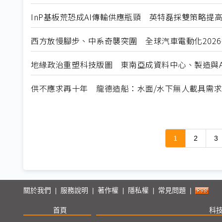
InP基板荒恐成AI傳輸供應瓶頸 英特磊採雙策略提
西方放慢腳步、中系奇襲突圍 全球汽車電動化202
地緣政治重塑科技版圖 東南亞成資料中心、製造與A
供不應求再十年 龍德造船：水面/水下無人載具需
1
2
3
關於我們
服務說明
著作權
隱私權
常見問題
|
|
|
|
|
首頁
科