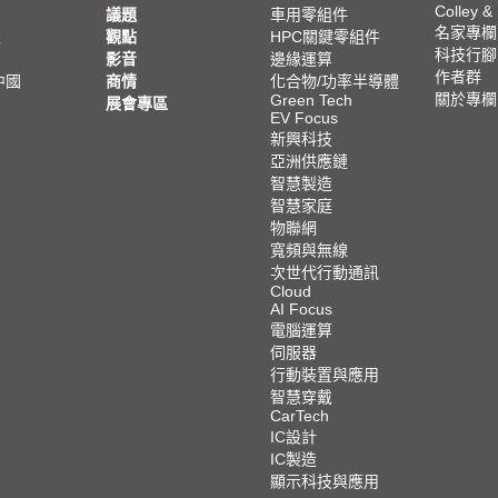
Colley &
議題
車用零組件
名家專欄
亞
觀點
HPC關鍵零組件
科技行腳
影音
邊緣運算
作者群
中國
商情
化合物/功率半導體
關於專欄
Green Tech
展會專區
EV Focus
新興科技
亞洲供應鏈
智慧製造
智慧家庭
物聯網
寬頻與無線
次世代行動通訊
Cloud
AI Focus
電腦運算
伺服器
行動裝置與應用
智慧穿戴
CarTech
IC設計
IC製造
顯示科技與應用