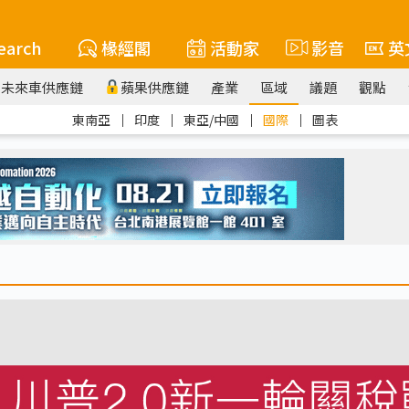
earch
椽經閣
活動家
影音
英
未來車供應鏈
蘋果供應鏈
產業
區域
議題
觀點
東南亞
｜
印度
｜
東亞/中國
｜
國際
｜
圖表