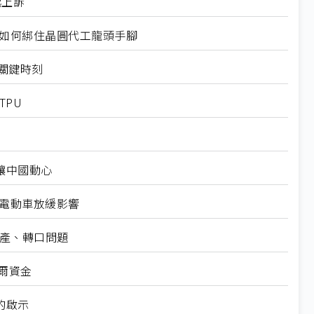
起上訴
規如何綁住晶圓代工龍頭手腳
十大關鍵時刻
TPU
仍讓中國動心
越電動車放緩影響
礦產、轉口問題
爾資金
的啟示