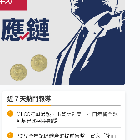
近７天熱門報導
MLCC訂單過熱、出貨比創高 村田示警全球
AI基建熱潮將趨緩
2027全年記憶體產能提前售罄 買家「祕而