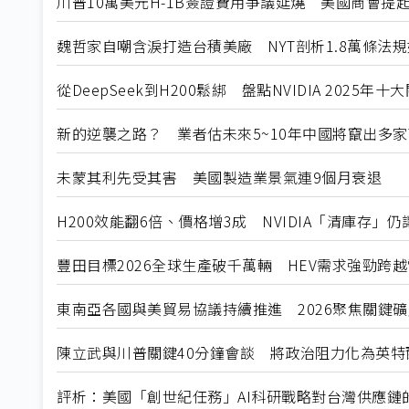
川普10萬美元H-1B簽證費用爭議延燒 美國商會提
魏哲家自嘲含淚打造台積美廠 NYT剖析1.8萬條法
從DeepSeek到H200鬆綁 盤點NVIDIA 2025年
新的逆襲之路？ 業者估未來5~10年中國將竄出多家
未蒙其利先受其害 美國製造業景氣連9個月衰退
H200效能翻6倍、價格增3成 NVIDIA「清庫存」
豐田目標2026全球生產破千萬輛 HEV需求強勁跨
東南亞各國與美貿易協議持續推進 2026聚焦關鍵
陳立武與川普關鍵40分鐘會談 將政治阻力化為英特
評析：美國「創世紀任務」AI科研戰略對台灣供應鏈