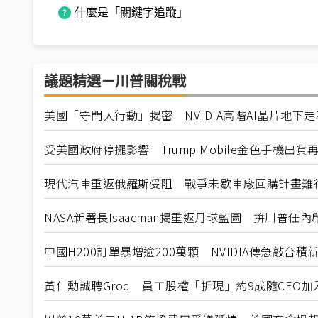
什麼是「關鍵字追蹤」
議題精選－川普關稅戰
美國「守門人行動」揭密 NVIDIA高階AI晶片地下
受美國政府停擺影響 Trump Mobile金色手機出貨
現代汽車重返俄羅斯受阻 戰爭未歇車廠回購計畫難
NASA新署長Isaacman揭重返月球藍圖 拚川普任
中國H200訂單暴增逾200萬顆 NVIDIA傳急敲台積
黃仁勳誠聘Groq 員工股權「折現」約9成隨CEO加入N