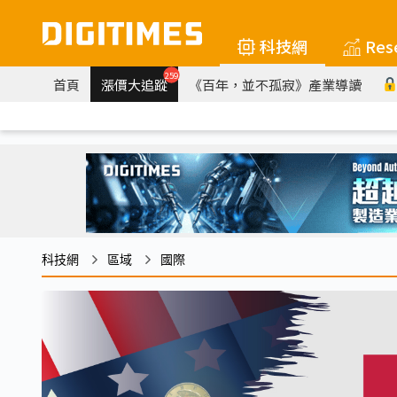
科技網
Res
259
首頁
漲價大追蹤
《百年，並不孤寂》產業導讀
科技網
區域
國際