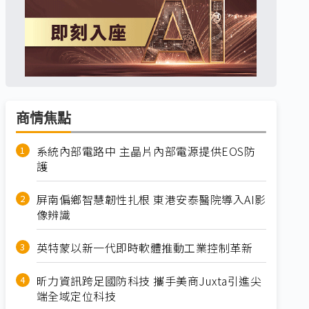
商情焦點
系統內部電路中 主晶片內部電源提供EOS防
護
屏南偏鄉智慧韌性扎根 東港安泰醫院導入AI影
像辨識
英特蒙以新一代即時軟體推動工業控制革新
昕力資訊跨足國防科技 攜手美商Juxta引進尖
端全域定位科技