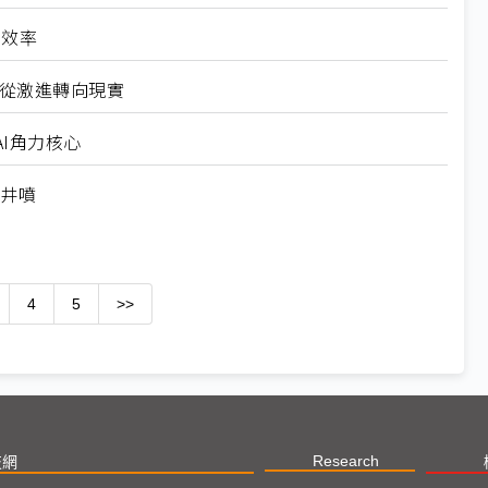
高效率
6從激進轉向現實
I角力核心
求井噴
4
5
>>
Research
技網