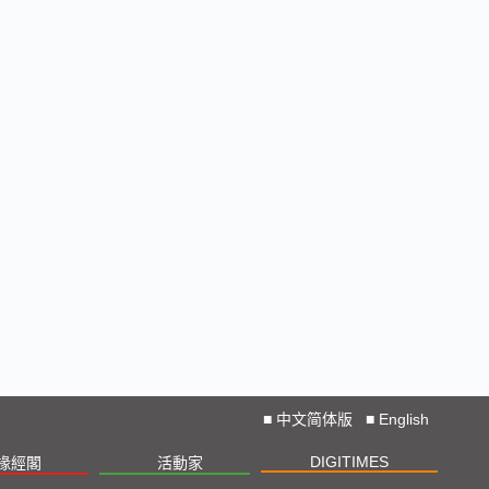
■
中文简体版
■
English
DIGITIMES
椽經閣
活動家