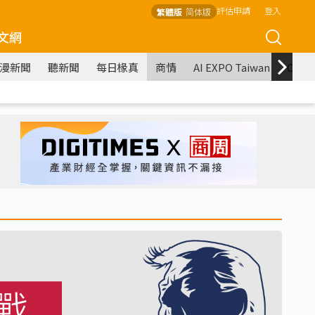
評估申請
登入
繁體版
简体版
文網
漫新聞
聽新聞
每日椽真
商情
AI EXPO Taiwan
COM