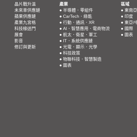
晶片戰升溫
產業
區域
未來車供應鏈
●
半導體．零組件
●
東南
蘋果供應鏈
●
CarTech．綠能
●
印度
產業九宮格
●
行動．通訊．XR
●
東亞/
科技椽送門
●
AI．智慧應用．電商物流
●
國際
展會
●
航太．衛星．軍工
●
圖表
影音
●
IT．系統供應鏈
修訂與更新
●
光電．顯示．光學
●
科技政策
●
物聯科技．智慧製造
●
圖表