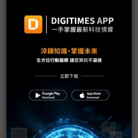
行
NASA新署長Isaacman揭重返月球藍圖 拚川普任內
啟動「軌道經濟」
中國H200訂單暴增逾200萬顆 NVIDIA傳急敲台積新
產能
黃仁勳誠聘Groq 員工股權「折現」約9成隨CEO加
入NVIDIA
川普10萬美元H-1B簽證費用爭議延燒 美國商會提起
上訴
魏哲家自嘲含淚打造台積美廠 NYT剖析1.8萬條法規
如何綁住晶圓代工龍頭手腳
從DeepSeek到H200鬆綁 盤點NVIDIA 2025年十大
關鍵時刻