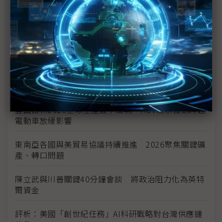
新的逆襲之路？ 業者估未來5~10年中國將竄出多家
TPU
未蒙其利先受其害 美國製造業景氣連9個月衰退
H200效能翻6倍、價格增3成 NVIDIA「清庫存」仍
讓中國動心
豐田目標2026全球生產破千萬輛 HEV需求強勁跨越
電動車放緩影響
東南亞各國與美貿易協議持續推進 2026聚焦關鍵礦
產、轉口問題
陳立武與川普關鍵40分鐘會談 將政治阻力化為英特
爾資金
評析：美國「創世紀任務」AI科研戰略對台灣供應鏈