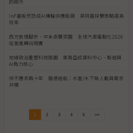
的啟示
InP基板荒恐成AI傳輸供應瓶頸 英特磊採雙策略提高
效率
西方放慢腳步、中系奇襲突圍 全球汽車電動化2026
從激進轉向現實
地緣政治重塑科技版圖 東南亞成資料中心、製造與
AI角力核心
供不應求再十年 龍德造船：水面/水下無人載具需求
井噴
1
2
3
4
5
>>