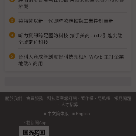
辨識
英特蒙以新一代即時軟體推動工業控制革新
昕力資訊跨足國防科技 攜手美商Juxta引進尖端
全域定位科技
台科大育成新創虎智科技亮相AI WAVE 主打企業
地端AI商用
關於我們
·
會員服務
·
科技產業報訂閱
·
著作權
·
隱私權
·
常見問題
·
人才招募
■
中文简体版
■
English
下載新聞App