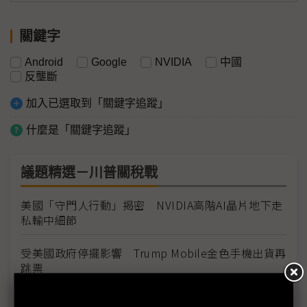
關鍵字
Android
Google
NVIDIA
中國
反壟斷
加入已選取到「關鍵字追蹤」
什麼是「關鍵字追蹤」
議題精選－川普關稅戰
美國「守門人行動」揭密 NVIDIA高階AI晶片地下走
私輸中細節
受美國政府停擺影響 Trump Mobile金色手機出貨再
跳票
現代汽車重返俄羅斯受阻 戰爭未歇車廠回購計畫難