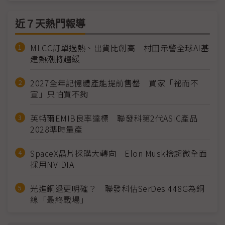
近７天熱門報導
MLCC訂單過熱、出貨比創高 村田示警全球AI基
建熱潮將趨緩
2027全年記憶體產能提前售罄 買家「祕而不
宣」只怕買不夠
英特爾EMIB良率達標 聯發科第2代ASIC產品
2028準時量產
SpaceX晶片採購大轉向 Elon Musk捨超微全面
採用NVIDIA
光進銅退更明確？ 聯發科估SerDes 448G為銅
線「最終戰場」