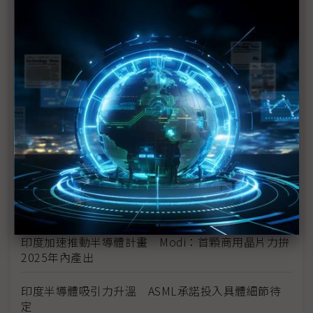
催生第一顆自製晶片？ 評析：新印度願景或可實現
不缺席民主供應鏈 「矽文明」有望在印度生根
台積AZ廠荒漠「點石成金」 印度、越南力邀台鏈再
築晶片夢？
看好印度市場與人才 Arm當地已有2,000名員工
稀土取得受限 恐危及印度晶片自給自足目標
印度啟動半導體2.0 本土晶片組、IP列優先要務
印度加速推動半導體計畫 Modi：首顆商用晶片力拚
2025年內產出
印度半導體吸引力升溫 ASML承諾投入具體細節待
定