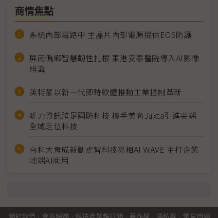
商情焦點
系統內部電路中 主晶片內部電源提供EOS防護
屏南偏鄉智慧韌性扎根 東港安泰醫院導入AI影像
辨識
英特蒙以新一代即時軟體推動工業控制革新
昕力資訊跨足國防科技 攜手美商Juxta引進尖端
全域定位科技
台科大育成新創虎智科技亮相AI WAVE 主打企業
地端AI商用
關於我們
·
會員服務
·
科技產業報訂閱
·
著作權
·
隱私權
·
常見問題