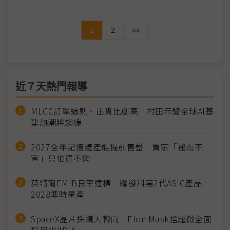
1
2
>>
近７天熱門報導
MLCC訂單過熱、出貨比創高 村田示警全球AI基
建熱潮將趨緩
2027全年記憶體產能提前售罄 買家「祕而不
宣」只怕買不夠
英特爾EMIB良率達標 聯發科第2代ASIC產品
2028準時量產
SpaceX晶片採購大轉向 Elon Musk捨超微全面