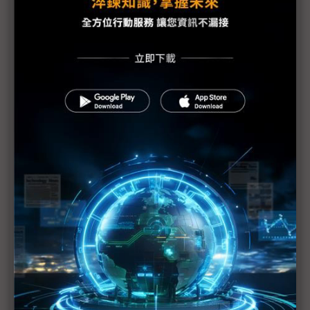
性應用落地
格陵蘭危機現轉機 川普稱與北約達成協議框架、撤
回歐洲8國關稅
黃仁勳：AI投資迎史上最大基建熱潮 帶動「新藍領
盛世」
AI新創看向企業戰場 OpenAI、Anthropic拚穩定金
流
中國審查H200放行之際 傳黃仁勳春節前訪中
中美貿易談判再起 川普4月訪中前有望達成新協議
加拿大總理開火川普 籲全球中等國家團結抵抗「美
式霸權」
法國總統馬克宏籲歐盟強化主權自主 齊心抗美國威