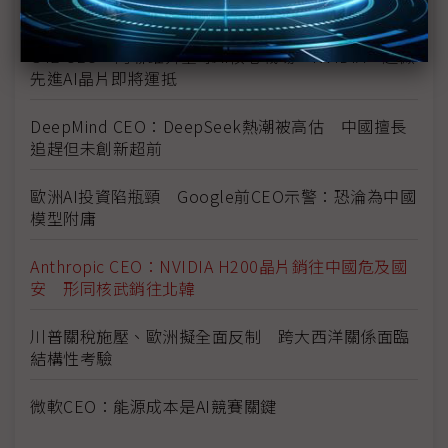
脅
G42 CEO：阿聯躍升全球AI核心戰場 NVIDIA、超微
先進AI晶片即將運抵
DeepMind CEO：DeepSeek熱潮被高估 中國擅長
追趕但未創新超前
歐洲AI投資陷瓶頸 Google前CEO示警：恐淪為中國
模型附庸
Anthropic CEO：NVIDIA H200晶片銷往中國危及國
安 形同核武銷往北韓
川普關稅施壓、歐洲擬全面反制 跨大西洋關係面臨
結構性考驗
微軟CEO：能源成本是AI競賽關鍵