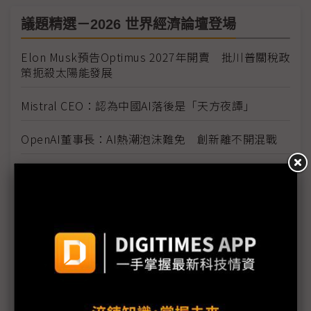
議題精選－2026 世界經濟論壇登場
Elon Musk預告Optimus 2027年開賣 批川普關稅政
策扼殺太陽能發展
Mistral CEO：認為中國AI落後是「天方夜譚」
OpenAI董事長：AI熱潮泡沫難免 創新離不開混戰
何立峰密會蘋果等跨國企業CEO 釋出穩定外資信心
訊號
歐盟與丹麥劃紅線 強調主權不可交易、拒美施壓
跨越美方軟體主導 黃仁勳看好歐洲工業優勢與AI機
器人發展
Meta新AI團隊內部交付首批模型 未來2年聚焦消費