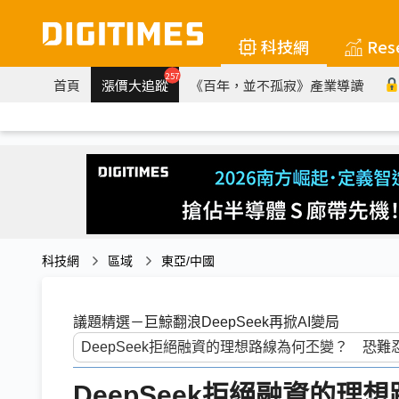
科技網
Res
257
首頁
漲價大追蹤
《百年，並不孤寂》產業導讀
科技網
區域
東亞/中國
議題精選－巨鯨翻浪DeepSeek再掀AI變局
DeepSeek拒絕融資的