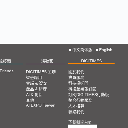
■
中文简体版
■
English
DIGITIMES
椽經閣
活動家
 Friends
DIGITIMES 主辦
關於我們
智慧應用
會員服務
雲端 & 資安
科技椽送門
產品 & 研發
科技產業報訂閱
AI & 創新
訂閱DIGITIMES行動版
其他
整合行銷服務
AI EXPO Taiwan
人才招募
聯絡我們
下載新聞App