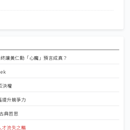
」合力終讓黃仁勳「心魔」預言成真？
ek
否決權
大幅提升競爭力
具古典哲思
人才流失之觴