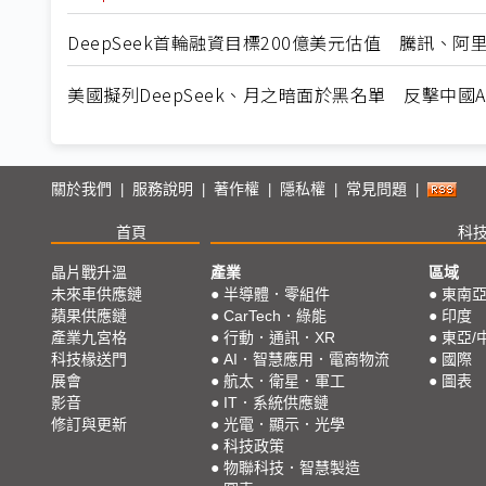
DeepSeek首輪融資目標200億美元估值 騰訊、阿
美國擬列DeepSeek、月之暗面於黑名單 反擊中國A
關於我們
服務說明
著作權
隱私權
常見問題
|
|
|
|
|
首頁
科
晶片戰升溫
產業
區域
未來車供應鏈
●
半導體．零組件
●
東南
蘋果供應鏈
●
CarTech．綠能
●
印度
產業九宮格
●
行動．通訊．XR
●
東亞/
科技椽送門
●
AI．智慧應用．電商物流
●
國際
展會
●
航太．衛星．軍工
●
圖表
影音
●
IT．系統供應鏈
修訂與更新
●
光電．顯示．光學
●
科技政策
●
物聯科技．智慧製造