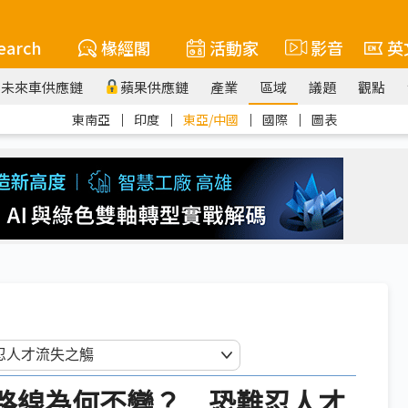
earch
椽經閣
活動家
影音
英
未來車供應鏈
蘋果供應鏈
產業
區域
議題
觀點
東南亞
｜
印度
｜
東亞/中國
｜
國際
｜
圖表
理想路線為何丕變？ 恐難忍人才