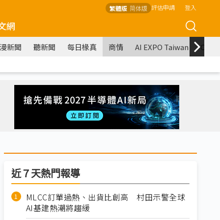
評估申請
登入
繁體版
简体版
文網
漫新聞
聽新聞
每日椽真
商情
AI EXPO Taiwan
COM
近７天熱門報導
MLCC訂單過熱、出貨比創高 村田示警全球
AI基建熱潮將趨緩