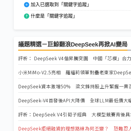
加入已選取到「關鍵字追蹤」
什麼是「關鍵字追蹤」
議題精選－巨鯨翻浪DeepSeek再掀AI變局
評析： DeepSeek V4偕昇騰突圍 中國「芯模
小米MiMo-V2.5亮相 羅福莉領軍對壘老東家DeepSe
DeepSeek資本激增50% 梁文鋒持股上升緊握一票
DeepSeek-V4首發後API大降價 全球LLM最低價
評析：DeepSeek V4引荀子經典 大模型競賽背後
DeepSeek拒絕融資的理想路線為何丕變？ 恐難忍