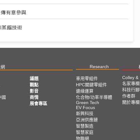
里傳有意參與
I蒸餾技術
Research
技網
Colley &
議題
車用零組件
名家專欄
亞
觀點
HPC關鍵零組件
科技行腳
影音
邊緣運算
作者群
中國
商情
化合物/功率半導體
關於專欄
Green Tech
展會專區
EV Focus
新興科技
亞洲供應鏈
智慧製造
智慧家庭
物聯網