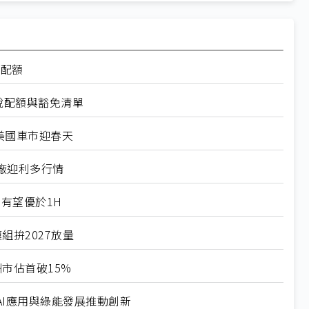
率配額
稅配額與豁免清單
美國車市迎春天
廠迎利多行情
有望優於1H
組拚2027放量
市佔首破15%
I應用與綠能發展推動創新