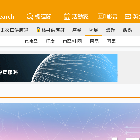
earch
椽經閣
活動家
影音
英
未來車供應鏈
蘋果供應鏈
產業
區域
議題
觀點
東南亞
｜
印度
｜
東亞/中國
｜
國際
｜
圖表