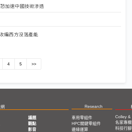
北美恐加速中國技術滲透
何收編西方沒落產能
4
5
>>
Research
技網
Colley &
議題
車用零組件
名家專欄
亞
觀點
HPC關鍵零組件
科技行腳
影音
邊緣運算