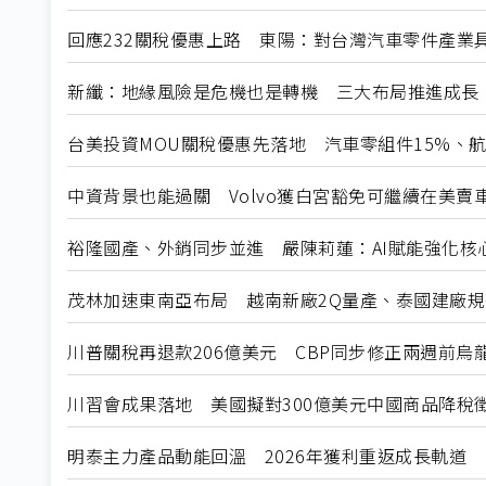
回應232關稅優惠上路 東陽：對台灣汽車零件產業
新纖：地緣風險是危機也是轉機 三大布局推進成長
台美投資MOU關稅優惠先落地 汽車零組件15%、
中資背景也能過關 Volvo獲白宮豁免可繼續在美賣
裕隆國產、外銷同步並進 嚴陳莉蓮：AI賦能強化核
茂林加速東南亞布局 越南新廠2Q量產、泰國建廠
川普關稅再退款206億美元 CBP同步修正兩週前烏
川習會成果落地 美國擬對300億美元中國商品降稅
明泰主力產品動能回溫 2026年獲利重返成長軌道