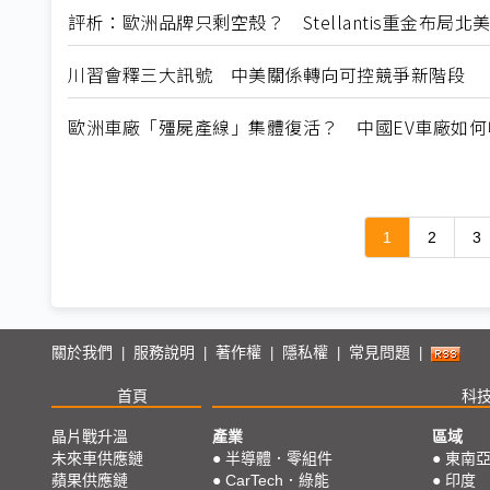
評析：歐洲品牌只剩空殼？ Stellantis重金布局
川習會釋三大訊號 中美關係轉向可控競爭新階段
歐洲車廠「殭屍產線」集體復活？ 中國EV車廠如
1
2
3
關於我們
服務說明
著作權
隱私權
常見問題
|
|
|
|
|
首頁
科
晶片戰升溫
產業
區域
未來車供應鏈
●
半導體．零組件
●
東南
蘋果供應鏈
●
CarTech．綠能
●
印度