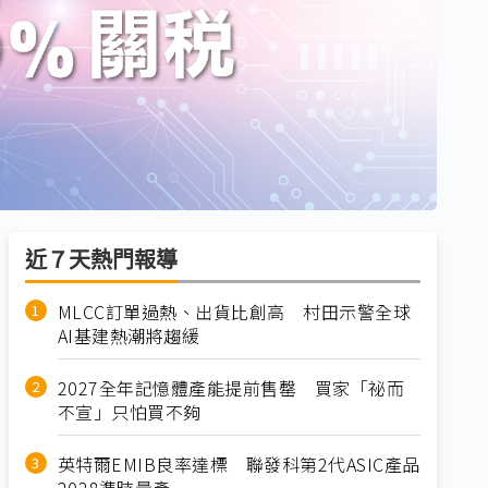
近７天熱門報導
MLCC訂單過熱、出貨比創高 村田示警全球
AI基建熱潮將趨緩
2027全年記憶體產能提前售罄 買家「祕而
不宣」只怕買不夠
英特爾EMIB良率達標 聯發科第2代ASIC產品
2028準時量產