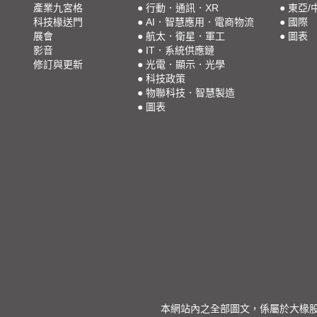
產業九宮格
●
行動．通訊．XR
●
東亞/
科技椽送門
●
AI．智慧應用．電商物流
●
國際
展會
●
航太．衛星．軍工
●
圖表
影音
●
IT．系統供應鏈
修訂與更新
●
光電．顯示．光學
●
科技政策
●
物聯科技．智慧製造
●
圖表
本網站內之全部圖文，係屬於大椽股份有