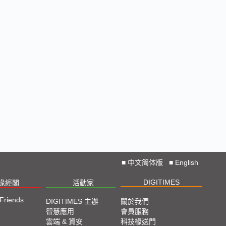
■
中文简体版
■
English
DIGITIMES
椽經閣
活動家
 Friends
DIGITIMES 主辦
關於我們
智慧應用
會員服務
雲端 & 資安
科技椽送門