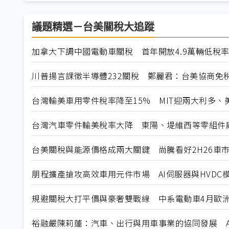
議題精選－台美關稅大追蹤
加拿大下調中國電動車關稅 首年開放4.9萬輛低稅
川普揚言課徵半導體232關稅 鄭麗君：台美協商免
台灣輸美車用零件稅率降至15% MIT迎兩大利多、
台灣汽車零件輸美稅率大降 東陽、堤維西等零組件
台美關稅與能源價格成兩大關鍵 尚騰看好2H26車市
朋程擴產搶攻高效車用元件市場 AI伺服器與HVDC模
規避關稅大打平價與豪奢雙戰線 中系電動車4月歐洲
裕融嚴陳莉蓮：汽車、出行與用車事業的協同發展 A