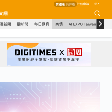
評估申請
登入
繁體版
简体版
文網
漫新聞
聽新聞
每日椽真
商情
AI EXPO Taiwan
COM