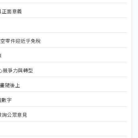
具正面意義
航空零件迎近乎免稅
車
心競爭力與轉型
規畫隨後上
龍數字
徵詢公眾意見