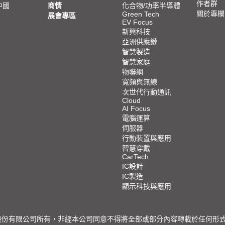
作者群
中國
商情
化合物/功率半導體
關於專欄
Green Tech
展會專區
EV Focus
新興科技
亞洲供應鏈
智慧製造
智慧家庭
物聯網
寬頻與無線
次世代行動通訊
Cloud
AI Focus
電腦運算
伺服器
行動裝置與應用
智慧穿戴
CarTech
IC設計
IC製造
顯示科技與應用
限公司所有，非經本公司同意不得將全部或部分內容轉載於任何形式之媒體 © 