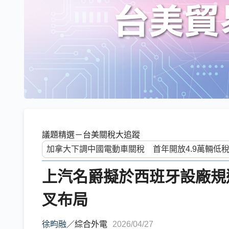
議題精選－台美關稅大追蹤
上汽名爵擬於西班牙設廠規
叉布局
徐畇融
／
綜合外電
2026/04/27