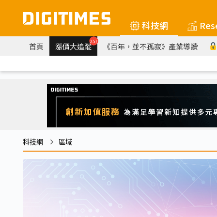
科技網
Res
257
首頁
漲價大追蹤
《百年，並不孤寂》產業導讀
科技網
區域