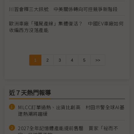
川習會釋三大訊號 中美關係轉向可控競爭新階段
歐洲車廠「殭屍產線」集體復活？ 中國EV車廠如何
收編西方沒落產能
1
2
3
4
5
>>
近７天熱門報導
MLCC訂單過熱、出貨比創高 村田示警全球AI基
建熱潮將趨緩
2027全年記憶體產能提前售罄 買家「祕而不