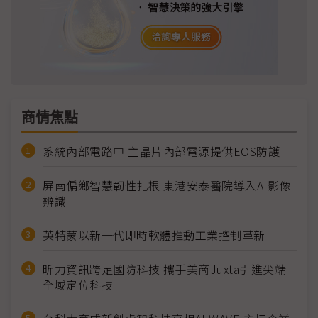
商情焦點
系統內部電路中 主晶片內部電源提供EOS防護
屏南偏鄉智慧韌性扎根 東港安泰醫院導入AI影像
辨識
英特蒙以新一代即時軟體推動工業控制革新
昕力資訊跨足國防科技 攜手美商Juxta引進尖端
全域定位科技