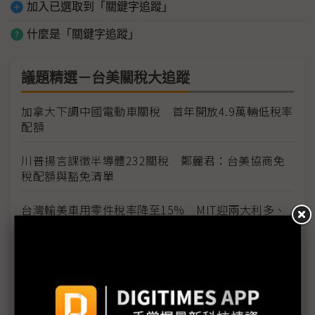
加入已選取到「關鍵字追蹤」
什麼是「關鍵字追蹤」
議題精選－台美關稅大追蹤
加拿大下調中國電動車關稅 首年開放4.9萬輛低稅率
配額
川普揚言課徵半導體232關稅 鄭麗君：台美協商免
稅配額與豁免清單
台灣輸美車用零件稅率降至15% MIT迎兩大利多、
美國車市迎春天
台灣汽車零件輸美稅率大降 東陽、堤維西等零組件
廠迎利多行情
台美關稅與能源價格成兩大關鍵 尚騰看好2H26車市