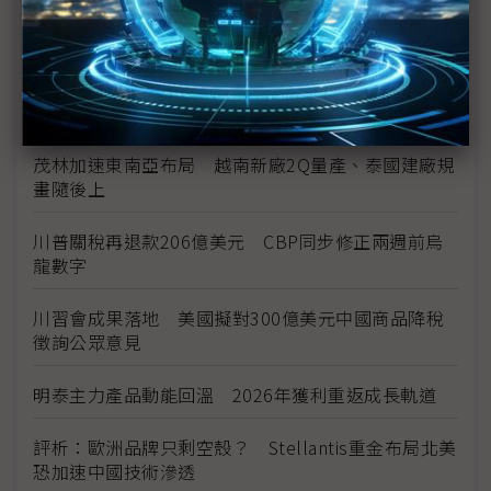
中資背景也能過關 Volvo獲白宮豁免可繼續在美賣
車
裕隆國產、外銷同步並進 嚴陳莉蓮：AI賦能強化核
心競爭力與轉型
茂林加速東南亞布局 越南新廠2Q量產、泰國建廠規
畫隨後上
川普關稅再退款206億美元 CBP同步修正兩週前烏
龍數字
川習會成果落地 美國擬對300億美元中國商品降稅
徵詢公眾意見
明泰主力產品動能回溫 2026年獲利重返成長軌道
評析：歐洲品牌只剩空殼？ Stellantis重金布局北美
恐加速中國技術滲透