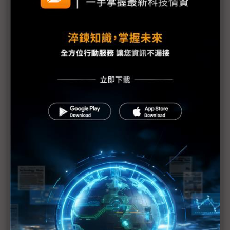
有望優於1H
朋程擴產搶攻高效車用元件市場 AI伺服器與HVDC
模組拚2027放量
規避關稅大打平價與豪奢雙戰線 中系電動車4月歐
洲市佔首破15%
裕融嚴陳莉蓮：汽車、出行與用車事業的協同發展
AI應用與綠能發展推動創新
回應232關稅優惠上路 東陽：對台灣汽車零件產業
具正面意義
新纖：地緣風險是危機也是轉機 三大布局推進成長
台美投資MOU關稅優惠先落地 汽車零組件15%、航
空零件迎近乎免稅