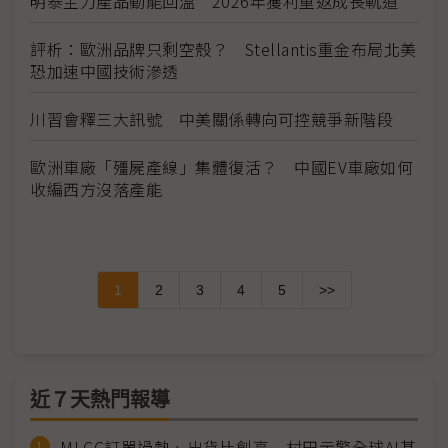
明泰主力產品動能回溫 2026年獲利重返成長軌道
評析：歐洲品牌只剩空殼？ Stellantis重金布局北美
恐加速中國技術滲透
川習會釋三大訊號 中美關係轉向可控競爭新階段
歐洲車廠「殭屍產線」集體復活？ 中國EV車廠如何
收編西方沒落產能
1
2
3
4
5
>>
近７天熱門報導
MLCC訂單過熱、出貨比創高 村田示警全球AI基