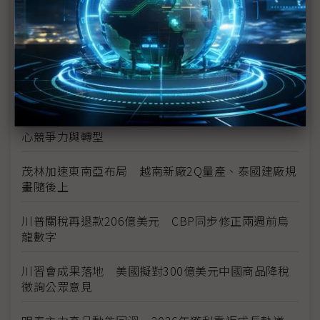
台美投資MOU關稅優惠先落地 汽車零組件15%、航
空零件迎近乎免稅
中資背景也能過關 Volvo獲白宮豁免可繼續在美賣
車
裕隆國產、外銷同步並進 嚴陳莉蓮：AI賦能強化核
心競爭力與轉型
茂林加速東南亞布局 越南新廠2Q量產、泰國建廠規
畫隨後上
川普關稅再退款206億美元 CBP同步修正兩週前烏
龍數字
川習會成果落地 美國擬對300億美元中國商品降稅
徵詢公眾意見