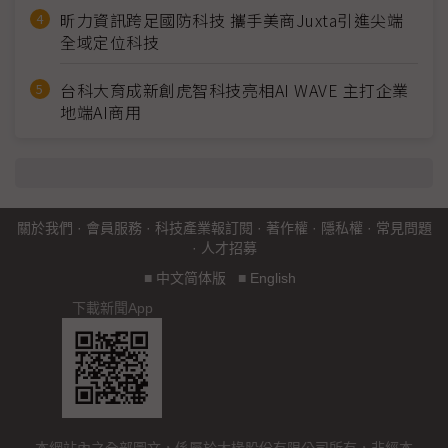
昕力資訊跨足國防科技 攜手美商Juxta引進尖端
全域定位科技
台科大育成新創虎智科技亮相AI WAVE 主打企業
地端AI商用
關於我們
·
會員服務
·
科技產業報訂閱
·
著作權
·
隱私權
·
常見問題
·
人才招募
■
中文简体版
■
English
下載新聞App
本網站內之全部圖文，係屬於大椽股份有限公司所有，非經本