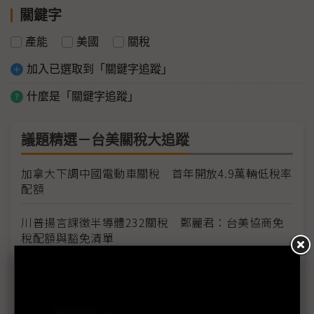
關鍵字
產能
美國
關稅
加入已選取到「關鍵字追蹤」
什麼是「關鍵字追蹤」
議題精選－台美關稅大追蹤
加拿大下調中國電動車關稅 首年開放4.9萬輛低稅率
配額
川普揚言課徵半導體232關稅 鄭麗君：台美協商免
稅配額與豁免清單
台灣輸美車用零件稅率降至15% MIT迎兩大利多、
美國車市迎春天