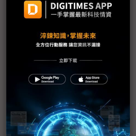
台灣汽車零件輸美稅率大降 東陽、堤維西等零組件
廠迎利多行情
台美關稅與能源價格成兩大關鍵 尚騰看好2H26車市
有望優於1H
朋程擴產搶攻高效車用元件市場 AI伺服器與HVDC
模組拚2027放量
規避關稅大打平價與豪奢雙戰線 中系電動車4月歐
洲市佔首破15%
裕融嚴陳莉蓮：汽車、出行與用車事業的協同發展
AI應用與綠能發展推動創新
回應232關稅優惠上路 東陽：對台灣汽車零件產業
具正面意義
新纖：地緣風險是危機也是轉機 三大布局推進成長