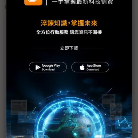
什麼是「關鍵字追蹤」
議題精選－SEMICON SEA 2026揭幕
中系半導體供應鏈「螞蟻搬家」 逐漸擴大東南亞影
響力
新加坡半導體轉型縮影 MPics與Jade Micron的跨境
製造布局
中廠深耕東南亞封測聚落 長川鎖定高功率需求、耐
科2H26迎新成長契機
SEMI執行長Ajit Manocha揭示東南亞半導體突圍關
鍵：這不是你死我活的比賽
AI浪潮顛覆半導體測試 AEM執行長：測試端面臨
「物理與成本」雙重挑戰