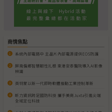
商情焦點
系統內部電路中 主晶片內部電源提供EOS防護
屏南偏鄉智慧韌性扎根 東港安泰醫院導入AI影像
辨識
英特蒙以新一代即時軟體推動工業控制革新
昕力資訊跨足國防科技 攜手美商Juxta引進尖端
全域定位科技