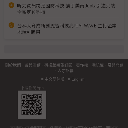
昕力資訊跨足國防科技 攜手美商Juxta引進尖端
全域定位科技
台科大育成新創虎智科技亮相AI WAVE 主打企業
地端AI商用
關於我們
·
會員服務
·
科技產業報訂閱
·
著作權
·
隱私權
·
常見問題
·
人才招募
■
中文简体版
■
English
下載新聞App
本網站內之全部圖文，係屬於大椽股份有限公司所有，非經本