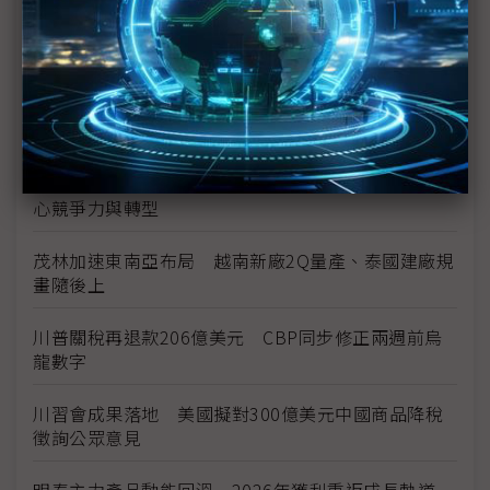
台美投資MOU關稅優惠先落地 汽車零組件15%、航
空零件迎近乎免稅
中資背景也能過關 Volvo獲白宮豁免可繼續在美賣
車
裕隆國產、外銷同步並進 嚴陳莉蓮：AI賦能強化核
心競爭力與轉型
茂林加速東南亞布局 越南新廠2Q量產、泰國建廠規
畫隨後上
川普關稅再退款206億美元 CBP同步修正兩週前烏
龍數字
川習會成果落地 美國擬對300億美元中國商品降稅
徵詢公眾意見
明泰主力產品動能回溫 2026年獲利重返成長軌道