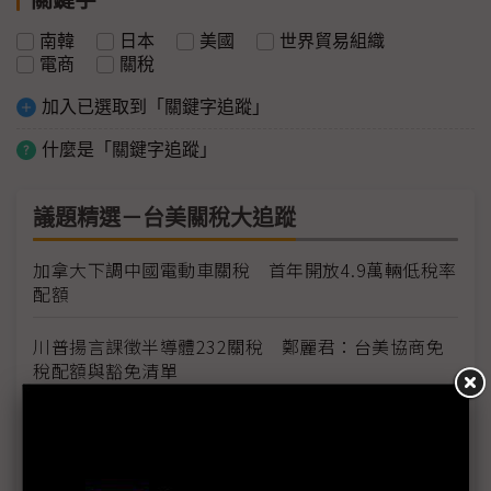
南韓
日本
美國
世界貿易組織
電商
關稅
加入已選取到「關鍵字追蹤」
什麼是「關鍵字追蹤」
議題精選－台美關稅大追蹤
加拿大下調中國電動車關稅 首年開放4.9萬輛低稅率
配額
川普揚言課徵半導體232關稅 鄭麗君：台美協商免
稅配額與豁免清單
台灣輸美車用零件稅率降至15% MIT迎兩大利多、
美國車市迎春天