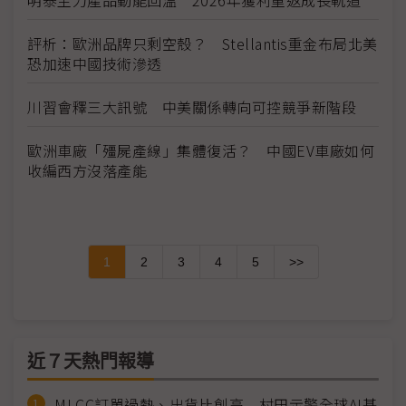
評析：歐洲品牌只剩空殼？ Stellantis重金布局北美
恐加速中國技術滲透
川習會釋三大訊號 中美關係轉向可控競爭新階段
歐洲車廠「殭屍產線」集體復活？ 中國EV車廠如何
收編西方沒落產能
1
2
3
4
5
>>
近７天熱門報導
MLCC訂單過熱、出貨比創高 村田示警全球AI基