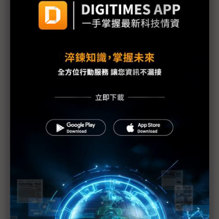
台灣汽車零件輸美稅率大降 東陽、堤維西等零組件
廠迎利多行情
台美關稅與能源價格成兩大關鍵 尚騰看好2H26車市
有望優於1H
朋程擴產搶攻高效車用元件市場 AI伺服器與HVDC
模組拚2027放量
規避關稅大打平價與豪奢雙戰線 中系電動車4月歐
洲市佔首破15%
裕融嚴陳莉蓮：汽車、出行與用車事業的協同發展
AI應用與綠能發展推動創新
回應232關稅優惠上路 東陽：對台灣汽車零件產業
具正面意義
新纖：地緣風險是危機也是轉機 三大布局推進成長