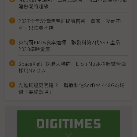
建熱潮將趨緩
2027全年記憶體產能提前售罄 買家「祕而不
宣」只怕買不夠
英特爾EMIB良率達標 聯發科第2代ASIC產品
2028準時量產
SpaceX晶片採購大轉向 Elon Musk捨超微全面
採用NVIDIA
光進銅退更明確？ 聯發科估SerDes 448G為銅
線「最終戰場」