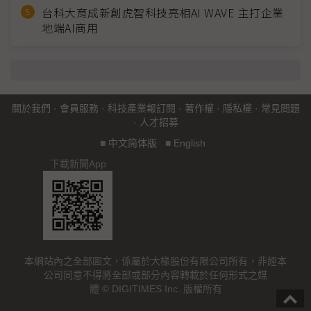
台科大育成新創虎智科技亮相AI WAVE 主打企業
地端AI商用
關於我們
·
會員服務
·
科技產業報訂閱
·
著作權
·
隱私權
·
常見問題
·
人才招募
■
中文简体版
■
English
下載新聞App
本網站內之全部圖文，係屬於大椽股份有限公司所有，非經本
公司同意不得將全部或部分內容轉載於任何形式之媒
體 © DIGITIMES Inc. 版權所有