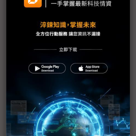
台美關稅與能源價格成兩大關鍵 尚騰看好2H26車市
有望優於1H
朋程擴產搶攻高效車用元件市場 AI伺服器與HVDC
模組拚2027放量
規避關稅大打平價與豪奢雙戰線 中系電動車4月歐
洲市佔首破15%
裕融嚴陳莉蓮：汽車、出行與用車事業的協同發展
AI應用與綠能發展推動創新
回應232關稅優惠上路 東陽：對台灣汽車零件產業
具正面意義
新纖：地緣風險是危機也是轉機 三大布局推進成長
台美投資MOU關稅優惠先落地 汽車零組件15%、航
空零件迎近乎免稅