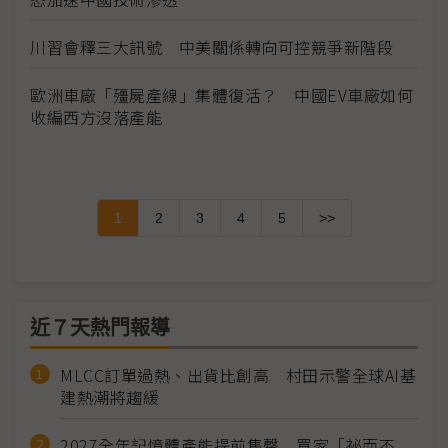
川習會釋三大訊號 中美關係轉向可控競爭新階段
歐洲車廠「殭屍產線」集體復活？ 中國EV車廠如何
收編西方沒落產能
1
2
3
4
5
>>
近７天熱門報導
MLCC訂單過熱、出貨比創高 村田示警全球AI基
建熱潮將趨緩
2027全年記憶體產能提前售罄 買家「祕而不