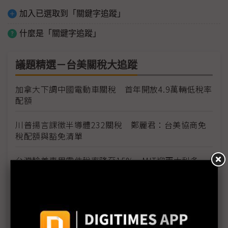
加入已選取到「關鍵字追蹤」
什麼是「關鍵字追蹤」
議題精選－台美關稅大追蹤
加拿大下調中國電動車關稅 首年開放4.9萬輛低稅率
配額
川普揚言課徵半導體232關稅 鄭麗君：台美協商免
稅配額與豁免清單
台灣輸美車用零件稅率降至15% MIT迎兩大利多、
美國車市迎春天
台灣汽車零件輸美稅率大降 東陽、堤維西等零組件
廠迎利多行情