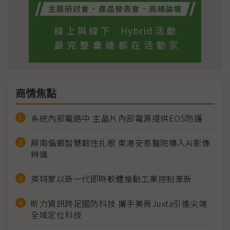
商情焦點
系統內部電路中 主晶片內部電源提供EOS防護
屏南偏鄉智慧韌性扎根 東港安泰醫院導入AI影像
辨識
英特蒙以新一代即時軟體推動工業控制革新
昕力資訊跨足國防科技 攜手美商Juxta引進尖端
全域定位科技