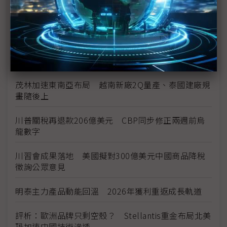
中資背景也能過關 Volvo獲白宮豁免可繼續在美賣
車
裕隆國產、外銷同步並進 嚴陳莉蓮：AI賦能強化核
心競爭力與轉型
茂林加速東南亞布局 越南新廠2Q量產、泰國建廠規
畫隨後上
川普關稅再退款206億美元 CBP同步修正兩週前烏
龍數字
川習會成果落地 美國擬對300億美元中國商品降稅
徵詢公眾意見
明泰主力產品動能回溫 2026年獲利重返成長軌道
評析：歐洲品牌只剩空殼？ Stellantis重金布局北美
恐加速中國技術滲透