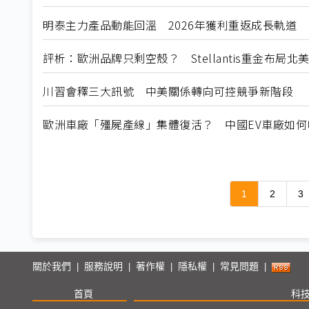
明泰主力產品動能回溫 2026年獲利重返成長軌道
評析：歐洲品牌只剩空殼？ Stellantis重金布局
川習會釋三大訊號 中美關係轉向可控競爭新階段
歐洲車廠「殭屍產線」集體復活？ 中國EV車廠如
1
2
3
關於我們
服務說明
著作權
隱私權
常見問題
|
|
|
|
|
首頁
科