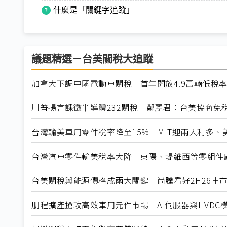
什麼是「關鍵字追蹤」
議題精選－台美關稅大追蹤
加拿大下調中國電動車關稅 首年開放4.9萬輛低稅
川普揚言課徵半導體232關稅 鄭麗君：台美協商免
台灣輸美車用零件稅率降至15% MIT迎兩大利多、
台灣汽車零件輸美稅率大降 東陽、堤維西等零組件
台美關稅與能源價格成兩大關鍵 尚騰看好2H26車市
朋程擴產搶攻高效車用元件市場 AI伺服器與HVDC模