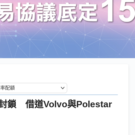
借道Volvo與Polestar