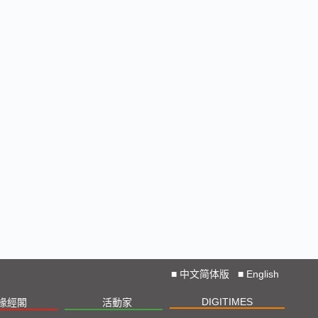
■
中文简体版
■
English
DIGITIMES
椽經閣
活動家