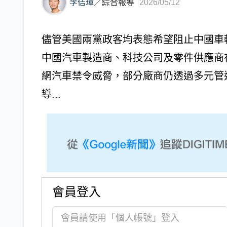
李佶璋
／
綜合報導
2026/05/12
儘管美國兩黨政客均表態希望阻止中國車
中國汽車製造商、科技公司及零件供應商在
網汽車禁令威脅，部分廠商仍透過多元管
導...
會員登入