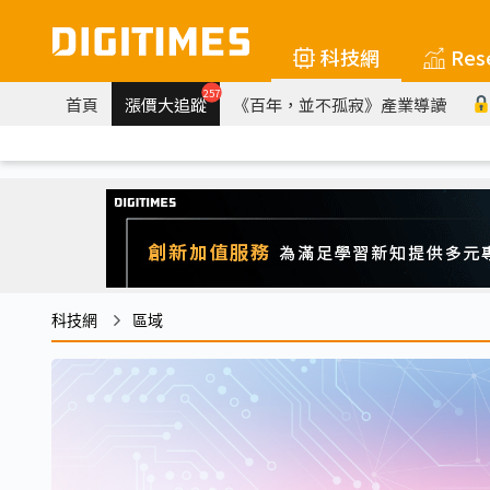
科技網
Res
257
首頁
漲價大追蹤
《百年，並不孤寂》產業導讀
科技網
區域