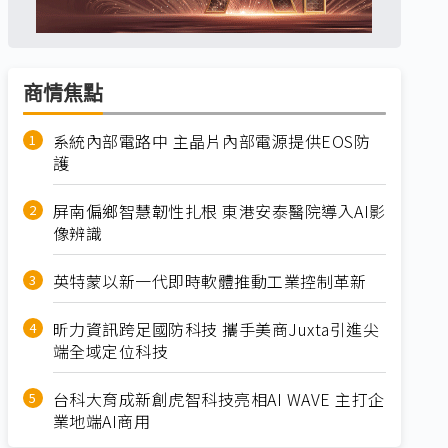
商情焦點
系統內部電路中 主晶片內部電源提供EOS防
護
屏南偏鄉智慧韌性扎根 東港安泰醫院導入AI影
像辨識
英特蒙以新一代即時軟體推動工業控制革新
昕力資訊跨足國防科技 攜手美商Juxta引進尖
端全域定位科技
台科大育成新創虎智科技亮相AI WAVE 主打企
業地端AI商用