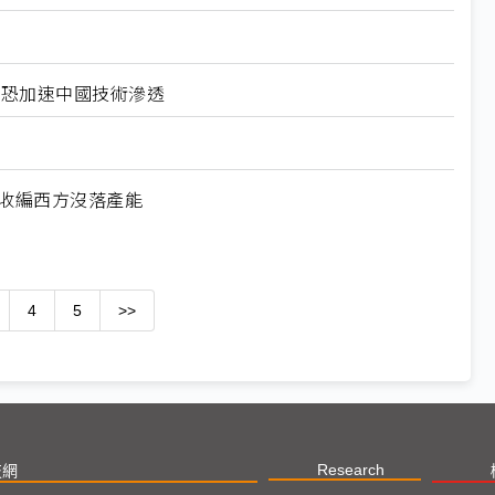
北美恐加速中國技術滲透
何收編西方沒落產能
4
5
>>
Research
技網