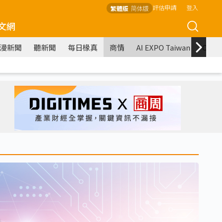
評估申請
登入
繁體版
简体版
文網
漫新聞
聽新聞
每日椽真
商情
AI EXPO Taiwan
COM