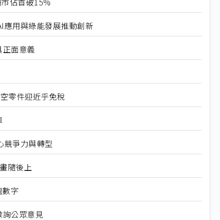
市佔首破15%
I應用與綠能發展推動創新
具正面意義
航空零件迎近乎免稅
車
心競爭力與轉型
規畫隨後上
龍數字
徵詢公眾意見