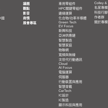
Colley &
議題
車用零組件
名家專欄
亞
觀點
HPC關鍵零組件
科技行腳
影音
邊緣運算
作者群
中國
商情
化合物/功率半導體
關於專欄
Green Tech
展會專區
EV Focus
新興科技
亞洲供應鏈
智慧製造
智慧家庭
物聯網
寬頻與無線
次世代行動通訊
Cloud
AI Focus
電腦運算
伺服器
行動裝置與應用
智慧穿戴
CarTech
IC設計
IC製造
顯示科技與應用