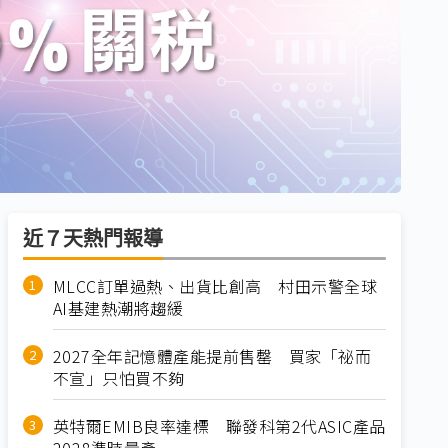
近７天熱門報導
MLCC訂單過熱、出貨比創高 村田示警全球
AI基建熱潮將趨緩
2027全年記憶體產能提前售罄 買家「祕而
不宣」只怕買不夠
英特爾EMIB良率達標 聯發科第2代ASIC產品
2028準時量產