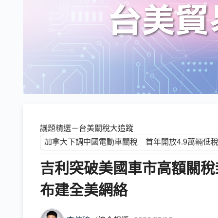
議題精選－台美關稅大追蹤
吉利突破美國車市高額關稅封鎖 
布建全美網絡