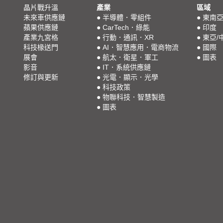
晶片戰升溫
產業
區域
未來車供應鏈
●
半導體．零組件
●
東南
蘋果供應鏈
●
CarTech．綠能
●
印度
產業九宮格
●
行動．通訊．XR
●
東亞/
科技椽送門
●
AI．智慧應用．電商物流
●
國際
展會
●
航太．衛星．軍工
●
圖表
影音
●
IT．系統供應鏈
修訂與更新
●
光電．顯示．光學
●
科技政策
●
物聯科技．智慧製造
●
圖表