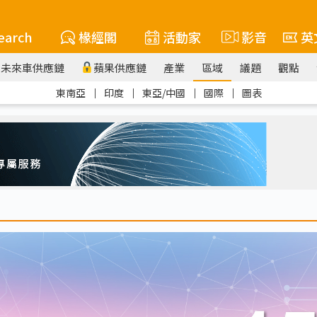
earch
椽經閣
活動家
影音
英
未來車供應鏈
蘋果供應鏈
產業
區域
議題
觀點
東南亞
｜
印度
｜
東亞/中國
｜
國際
｜
圖表