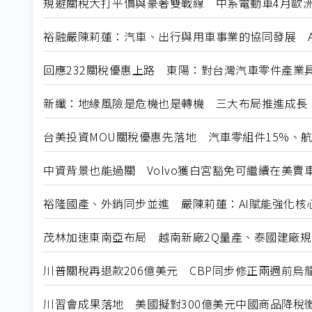
規避關稅大打平價與豪奢雙戰線 中系電動車4月歐洲
裕融嚴陳莉蓮：汽車、出行與用車事業的協同發展 A
回應232關稅優惠上路 東陽：對台灣汽車零件產業
新纖：地緣風險是危機也是轉機 三大布局推進成長
台美投資MOU關稅優惠先落地 汽車零組件15%、
中資背景也能過關 Volvo獲白宮豁免可繼續在美賣
裕隆國產、外銷同步並進 嚴陳莉蓮：AI賦能強化核
茂林加速東南亞布局 越南新廠2Q量產、泰國建廠
川普關稅再退款206億美元 CBP同步修正兩週前烏
川習會成果落地 美國擬對300億美元中國商品降稅