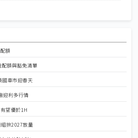
率配額
稅配額與豁免清單
美國車市迎春天
廠迎利多行情
有望優於1H
組拚2027放量