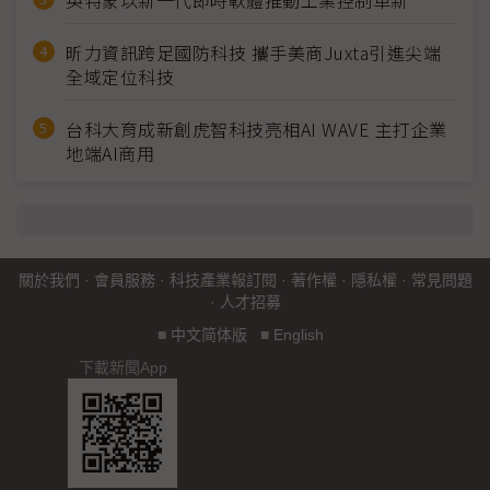
昕力資訊跨足國防科技 攜手美商Juxta引進尖端
全域定位科技
台科大育成新創虎智科技亮相AI WAVE 主打企業
地端AI商用
關於我們
·
會員服務
·
科技產業報訂閱
·
著作權
·
隱私權
·
常見問題
·
人才招募
■
中文简体版
■
English
下載新聞App