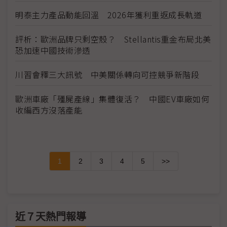
明泰主力產品動能回溫 2026年獲利重返成長軌道
評析：歐洲品牌只剩空殼？ Stellantis重金布局北美
恐加速中國技術滲透
川習會釋三大訊號 中美關係轉向可控競爭新階段
歐洲車廠「殭屍產線」集體復活？ 中國EV車廠如何
收編西方沒落產能
1
2
3
4
5
>>
近７天熱門報導