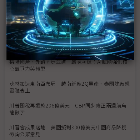
新纖：地緣風險是危機也是轉機 三大布局推進成長
台美投資MOU關稅優惠先落地 汽車零組件15%、航
空零件迎近乎免稅
中資背景也能過關 Volvo獲白宮豁免可繼續在美賣
車
裕隆國產、外銷同步並進 嚴陳莉蓮：AI賦能強化核
心競爭力與轉型
茂林加速東南亞布局 越南新廠2Q量產、泰國建廠規
畫隨後上
川普關稅再退款206億美元 CBP同步修正兩週前烏
龍數字
川習會成果落地 美國擬對300億美元中國商品降稅
徵詢公眾意見