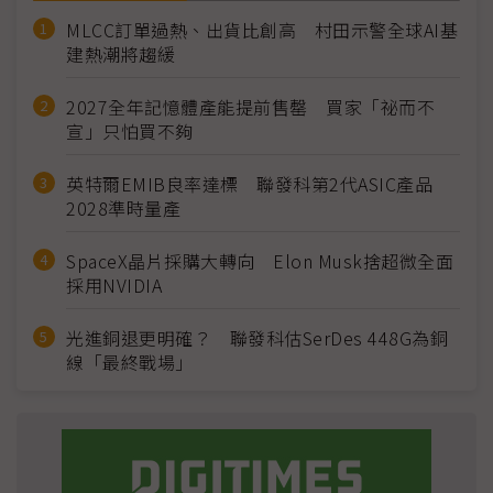
MLCC訂單過熱、出貨比創高 村田示警全球AI基
建熱潮將趨緩
2027全年記憶體產能提前售罄 買家「祕而不
宣」只怕買不夠
英特爾EMIB良率達標 聯發科第2代ASIC產品
2028準時量產
SpaceX晶片採購大轉向 Elon Musk捨超微全面
採用NVIDIA
光進銅退更明確？ 聯發科估SerDes 448G為銅
線「最終戰場」