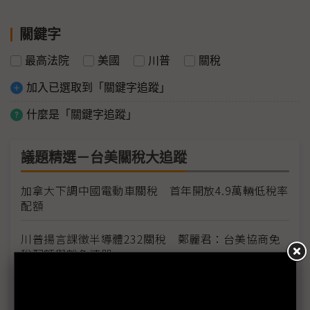
關鍵字
最高法院
美國
川普
關稅
加入已選取到「關鍵字追蹤」
什麼是「關鍵字追蹤」
議題精選－台美關稅大追蹤
加拿大下調中國電動車關稅 首年開放4.9萬輛低稅率
配額
川普揚言課徵半導體232關稅 鄭麗君：台美協商免
稅配額與豁免清單
台灣輸美車用零件稅率降至15% MIT迎兩大利多、
美國車市迎春天