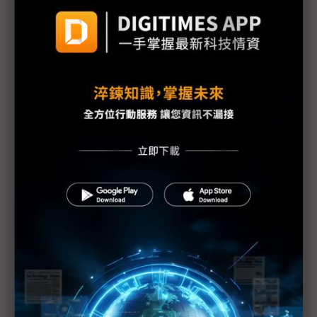
台灣汽車零件輸美稅率大降 東陽、堤維西等零組件
廠迎利多行情
台美關稅與能源價格成兩大關鍵 尚騰看好2H26車市
有望優於1H
朋程擴產搶攻高效車用元件市場 AI伺服器與HVDC
模組拚2027放量
規避關稅大打平價與豪奢雙戰線 中系電動車4月歐
洲市佔首破15%
裕融嚴陳莉蓮：汽車、出行與用車事業的協同發展
AI應用與綠能發展推動創新
回應232關稅優惠上路 東陽：對台灣汽車零件產業
具正面意義