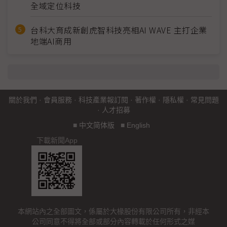
全域定位科技
台科大育成新創虎智科技亮相AI WAVE 主打企業
地端AI商用
關於我們
·
會員服務
·
科技產業報訂閱
·
著作權
·
隱私權
·
常見問題
·
人才招募
■
中文简体版
■
English
下載新聞App
本網站內之全部圖文，係屬於大椽股份有限公司所有，非經本
公司同意不得將全部或部分內容轉載於任何形式之媒