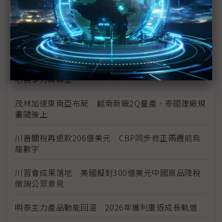
空零件迎近乎免稅
中資背景也能過關 Volvo獲白宮豁免可繼續在美賣
車
裕隆國產、外銷同步並進 嚴陳莉蓮：AI賦能強化核
心競爭力與轉型
茂林加速東南亞布局 越南新廠2Q量產、泰國建廠規
畫隨後上
川普關稅再退款206億美元 CBP同步修正兩週前烏
龍數字
川習會成果落地 美國擬對300億美元中國商品降稅
徵詢公眾意見
明泰主力產品動能回溫 2026年獲利重返成長軌道