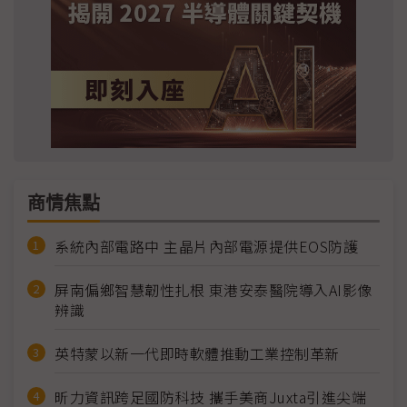
商情焦點
系統內部電路中 主晶片內部電源提供EOS防護
屏南偏鄉智慧韌性扎根 東港安泰醫院導入AI影像
辨識
英特蒙以新一代即時軟體推動工業控制革新
昕力資訊跨足國防科技 攜手美商Juxta引進尖端