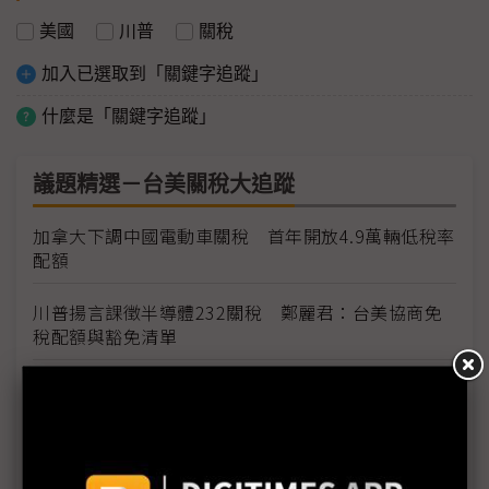
美國
川普
關稅
加入已選取到「關鍵字追蹤」
什麼是「關鍵字追蹤」
議題精選－台美關稅大追蹤
加拿大下調中國電動車關稅 首年開放4.9萬輛低稅率
配額
川普揚言課徵半導體232關稅 鄭麗君：台美協商免
稅配額與豁免清單
台灣輸美車用零件稅率降至15% MIT迎兩大利多、
美國車市迎春天
台灣汽車零件輸美稅率大降 東陽、堤維西等零組件
廠迎利多行情