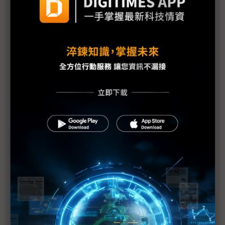
台美關稅與能源價格成兩大關鍵 尚騰看好2H26車市
有望優於1H
朋程擴產搶攻高效車用元件市場 AI伺服器與HVDC
模組拚2027放量
規避關稅大打平價與豪奢雙戰線 中系電動車4月歐
洲市佔首破15%
裕融嚴陳莉蓮：汽車、出行與用車事業的協同發展
AI應用與綠能發展推動創新
回應232關稅優惠上路 東陽：對台灣汽車零件產業
具正面意義
新纖：地緣風險是危機也是轉機 三大布局推進成長
台美投資MOU關稅優惠先落地 汽車零組件15%、航