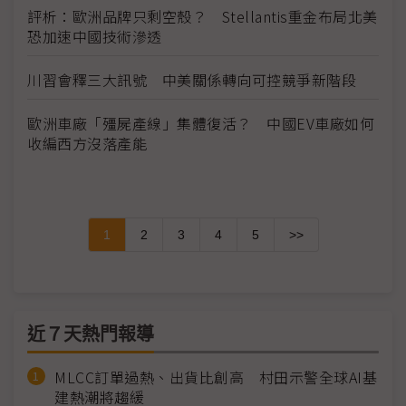
評析：歐洲品牌只剩空殼？ Stellantis重金布局北美
恐加速中國技術滲透
川習會釋三大訊號 中美關係轉向可控競爭新階段
歐洲車廠「殭屍產線」集體復活？ 中國EV車廠如何
收編西方沒落產能
1
2
3
4
5
>>
近７天熱門報導
MLCC訂單過熱、出貨比創高 村田示警全球AI基
建熱潮將趨緩