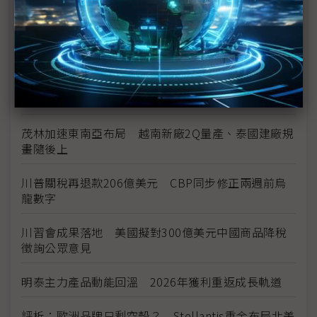
中資背景也能過關 Volvo獲白宮豁免可繼續在美賣
車
裕隆國產、外銷同步並進 嚴陳莉蓮：AI賦能強化核
心競爭力與轉型
茂林加速東南亞布局 越南新廠2Q量產、泰國建廠規
畫隨後上
川普關稅再退款206億美元 CBP同步修正兩週前烏
龍數字
川習會成果落地 美國擬對300億美元中國商品降稅
徵詢公眾意見
明泰主力產品動能回溫 2026年獲利重返成長軌道
評析：歐洲品牌只剩空殼？ Stellantis重金布局北美