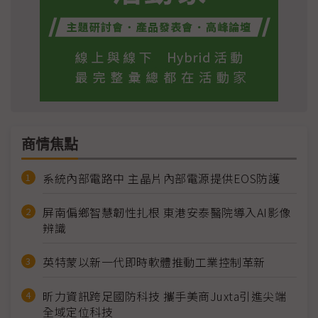
商情焦點
系統內部電路中 主晶片內部電源提供EOS防護
屏南偏鄉智慧韌性扎根 東港安泰醫院導入AI影像
辨識
英特蒙以新一代即時軟體推動工業控制革新
昕力資訊跨足國防科技 攜手美商Juxta引進尖端
全域定位科技