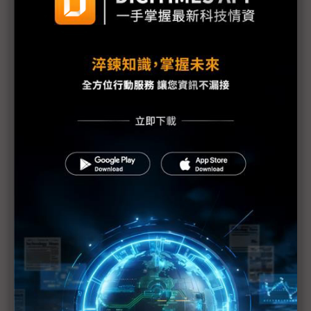
台美關稅與能源價格成兩大關鍵 尚騰看好2H26車市
有望優於1H
朋程擴產搶攻高效車用元件市場 AI伺服器與HVDC
模組拚2027放量
規避關稅大打平價與豪奢雙戰線 中系電動車4月歐
洲市佔首破15%
裕融嚴陳莉蓮：汽車、出行與用車事業的協同發展
AI應用與綠能發展推動創新
回應232關稅優惠上路 東陽：對台灣汽車零件產業
具正面意義
新纖：地緣風險是危機也是轉機 三大布局推進成長
台美投資MOU關稅優惠先落地 汽車零組件15%、航
空零件迎近乎免稅