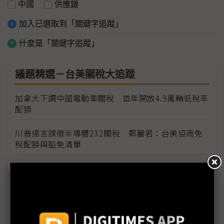
中國
供應鏈
加入已選取到「關鍵字追蹤」
什麼是「關鍵字追蹤」
議題精選－台美關稅大追蹤
加拿大下調中國電動車關稅 首年開放4.9萬輛低稅率
配額
川普揚言課徵半導體232關稅 鄭麗君：台美協商免
稅配額與豁免清單
台灣輸美車用零件稅率降至15% MIT迎兩大利多、
美國車市迎春天
台灣汽車零件輸美稅率大降 東陽、堤維西等零組件
廠迎利多行情