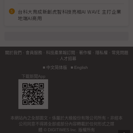
台科大育成新創虎智科技亮相AI WAVE 主打企業
地端AI商用
關於我們
·
會員服務
·
科技產業報訂閱
·
著作權
·
隱私權
·
常見問題
·
人才招募
■
中文简体版
■
English
下載新聞App
本網站內之全部圖文，係屬於大椽股份有限公司所有，非經本
公司同意不得將全部或部分內容轉載於任何形式之媒
體 © DIGITIMES Inc. 版權所有