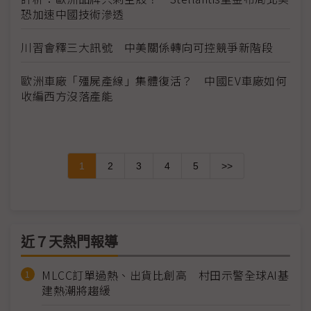
恐加速中國技術滲透
川習會釋三大訊號 中美關係轉向可控競爭新階段
歐洲車廠「殭屍產線」集體復活？ 中國EV車廠如何
收編西方沒落產能
1
2
3
4
5
>>
近７天熱門報導
MLCC訂單過熱、出貨比創高 村田示警全球AI基
建熱潮將趨緩