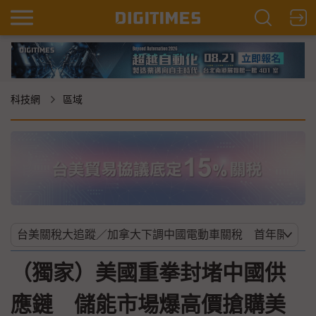
科技網
區域
（獨家）美國重拳封堵中國供
應鏈 儲能市場爆高價搶購美