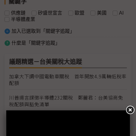
關鍵字
供應鏈
矽盛世宣言
歐盟
美國
AI
半導體產業
加入已選取到「關鍵字追蹤」
什麼是「關鍵字追蹤」
議題精選－台美關稅大追蹤
加拿大下調中國電動車關稅 首年開放4.9萬輛低稅率
配額
川普揚言課徵半導體232關稅 鄭麗君：台美協商免
稅配額與豁免清單
台灣輸美車用零件稅率降至15% MIT迎兩大利多、
美國車市迎春天