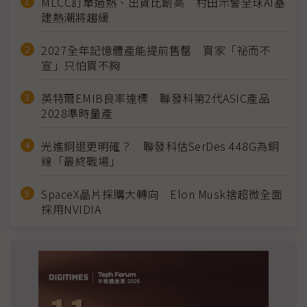
MLCC訂單過熱、出貨比創高 村田示警全球AI基
建熱潮將趨緩
2027全年記憶體產能提前售罄 買家「祕而不
宣」只怕買不夠
英特爾EMIB良率達標 聯發科第2代ASIC產品
2028準時量產
光進銅退更明確？ 聯發科估SerDes 448G為銅
線「最終戰場」
SpaceX晶片採購大轉向 Elon Musk捨超微全面
採用NVIDIA