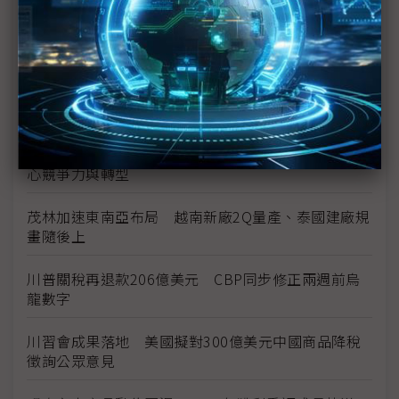
台美投資MOU關稅優惠先落地 汽車零組件15%、航
空零件迎近乎免稅
中資背景也能過關 Volvo獲白宮豁免可繼續在美賣
車
裕隆國產、外銷同步並進 嚴陳莉蓮：AI賦能強化核
心競爭力與轉型
茂林加速東南亞布局 越南新廠2Q量產、泰國建廠規
畫隨後上
川普關稅再退款206億美元 CBP同步修正兩週前烏
龍數字
川習會成果落地 美國擬對300億美元中國商品降稅
徵詢公眾意見