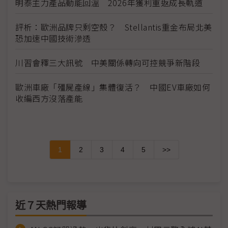
明泰主力產品動能回溫 2026年獲利重返成長軌道
評析：歐洲品牌只剩空殼？ Stellantis重金布局北美
恐加速中國技術滲透
川習會釋三大訊號 中美關係轉向可控競爭新階段
歐洲車廠「殭屍產線」集體復活？ 中國EV車廠如何
收編西方沒落產能
1
2
3
4
5
>>
近７天熱門報導