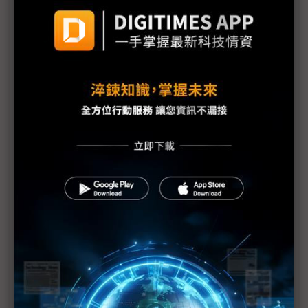
台灣汽車零件輸美稅率大降 東陽、堤維西等零組件
廠迎利多行情
台美關稅與能源價格成兩大關鍵 尚騰看好2H26車市
有望優於1H
朋程擴產搶攻高效車用元件市場 AI伺服器與HVDC
模組拚2027放量
規避關稅大打平價與豪奢雙戰線 中系電動車4月歐
洲市佔首破15%
裕融嚴陳莉蓮：汽車、出行與用車事業的協同發展
AI應用與綠能發展推動創新
回應232關稅優惠上路 東陽：對台灣汽車零件產業
具正面意義
新纖：地緣風險是危機也是轉機 三大布局推進成長