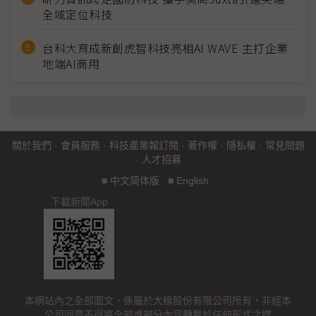
全域定位科技
台科大育成新創虎智科技亮相AI WAVE 主打企業
地端AI商用
關於我們
·
會員服務
·
科技產業報訂閱
·
著作權
·
隱私權
·
常見問題
·
人才招募
■
中文简体版
■
English
下載新聞App
本網站內之全部圖文，係屬於大椽股份有限公司所有，非經本
公司同意不得將全部或部分內容轉載於任何形式之媒