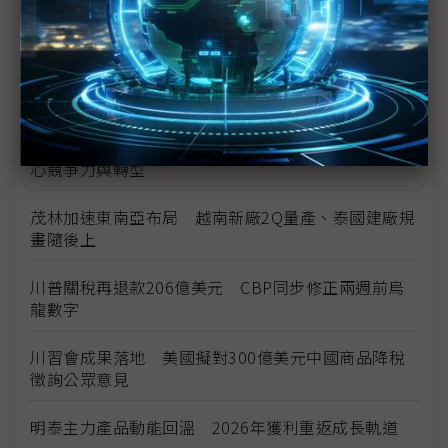
台美投資MOU關稅優惠先落地 汽車零組件15%、航
空零件迎近乎免稅
中資背景也能過關 Volvo獲白宮豁免可繼續在美賣
車
裕隆國產、外銷同步並進 嚴陳莉蓮：AI賦能強化核
心競爭力與轉型
茂林加速東南亞布局 越南新廠2Q量產、泰國建廠規
畫隨後上
川普關稅再退款206億美元 CBP同步修正兩週前烏
龍數字
川習會成果落地 美國擬對300億美元中國商品降稅
徵詢公眾意見
明泰主力產品動能回溫 2026年獲利重返成長軌道