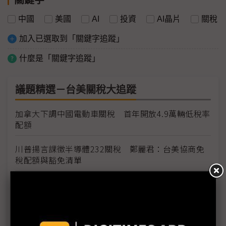
中國
美國
AI
投資
AI晶片
關稅
加入已選取到「關鍵字追蹤」
什麼是「關鍵字追蹤」
議題精選－台美關稅大追蹤
加拿大下調中國電動車關稅 首年開放4.9萬輛低稅率
配額
川普揚言課徵半導體232關稅 鄭麗君：台美協商免
稅配額與豁免清單
台灣輸美車用零件稅率降至15% MIT迎兩大利多、
美國車市迎春天
台灣汽車零件輸美稅率大降 東陽、堤維西等零組件