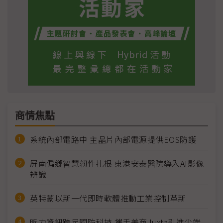
商情焦點
系統內部電路中 主晶片內部電源提供EOS防護
屏南偏鄉智慧韌性扎根 東港安泰醫院導入AI影像
辨識
英特蒙以新一代即時軟體推動工業控制革新
昕力資訊跨足國防科技 攜手美商Juxta引進尖端