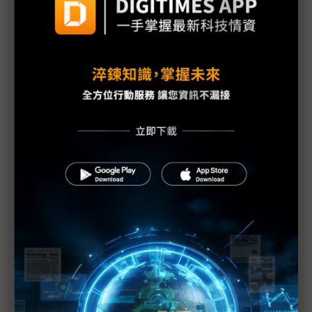
廠迎利多行情
台美關稅與能源價格成兩大關鍵 尚騰看好2H26車市
有望優於1H
朋程擴產搶攻高效車用元件市場 AI伺服器與HVDC
模組拚2027放量
規避關稅大打平價與豪奢雙戰線 中系電動車4月歐
洲市佔首破15%
裕融嚴陳莉蓮：汽車、出行與用車事業的協同發展
AI應用與綠能發展推動創新
回應232關稅優惠上路 東陽：對台灣汽車零件產業
具正面意義
新纖：地緣風險是危機也是轉機 三大布局推進成長