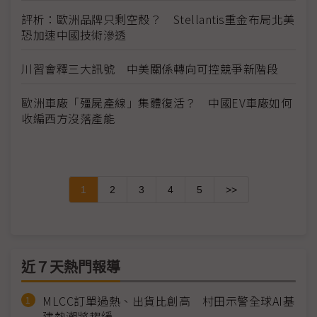
評析：歐洲品牌只剩空殼？ Stellantis重金布局北美
恐加速中國技術滲透
川習會釋三大訊號 中美關係轉向可控競爭新階段
歐洲車廠「殭屍產線」集體復活？ 中國EV車廠如何
收編西方沒落產能
1
2
3
4
5
>>
近７天熱門報導
MLCC訂單過熱、出貨比創高 村田示警全球AI基
建熱潮將趨緩