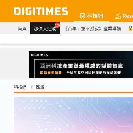
科技網
Res
259
首頁
漲價大追蹤
《百年，並不孤寂》產業導讀
科技網
區域