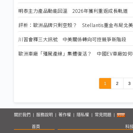
明泰主力產品動能回溫 2026年獲利重返成長軌道
評析：歐洲品牌只剩空殼？ Stellantis重金布局
川習會釋三大訊號 中美關係轉向可控競爭新階段
歐洲車廠「殭屍產線」集體復活？ 中國EV車廠如
1
2
3
關於我們
服務說明
著作權
隱私權
常見問題
|
|
|
|
|
首頁
科