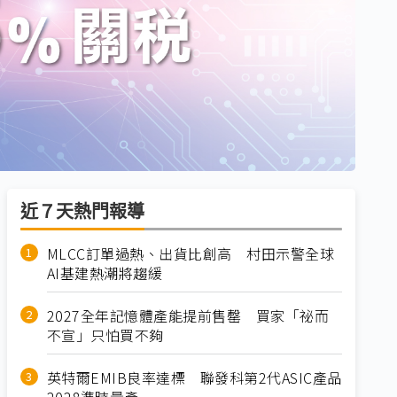
近７天熱門報導
MLCC訂單過熱、出貨比創高 村田示警全球
AI基建熱潮將趨緩
2027全年記憶體產能提前售罄 買家「祕而
不宣」只怕買不夠
英特爾EMIB良率達標 聯發科第2代ASIC產品
2028準時量產