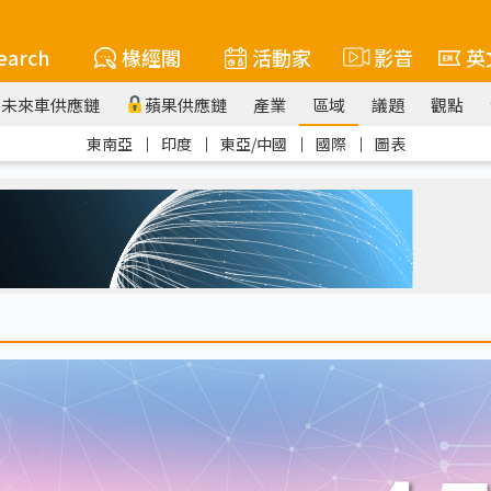
earch
椽經閣
活動家
影音
英
未來車供應鏈
蘋果供應鏈
產業
區域
議題
觀點
東南亞
｜
印度
｜
東亞/中國
｜
國際
｜
圖表