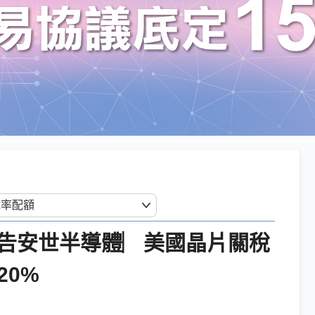
告安世半導體︳美國晶片關稅
20%