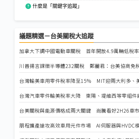
什麼是「關鍵字追蹤」
議題精選－台美關稅大追蹤
加拿大下調中國電動車關稅 首年開放4.9萬輛低稅
川普揚言課徵半導體232關稅 鄭麗君：台美協商免
台灣輸美車用零件稅率降至15% MIT迎兩大利多、
台灣汽車零件輸美稅率大降 東陽、堤維西等零組件
台美關稅與能源價格成兩大關鍵 尚騰看好2H26車市
朋程擴產搶攻高效車用元件市場 AI伺服器與HVDC模