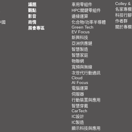
Colley &
議題
車用零組件
名家專欄
亞
觀點
HPC關鍵零組件
科技行腳
影音
邊緣運算
作者群
中國
商情
化合物/功率半導體
關於專欄
Green Tech
展會專區
EV Focus
新興科技
亞洲供應鏈
智慧製造
智慧家庭
物聯網
寬頻與無線
次世代行動通訊
Cloud
AI Focus
電腦運算
伺服器
行動裝置與應用
智慧穿戴
CarTech
IC設計
IC製造
顯示科技與應用