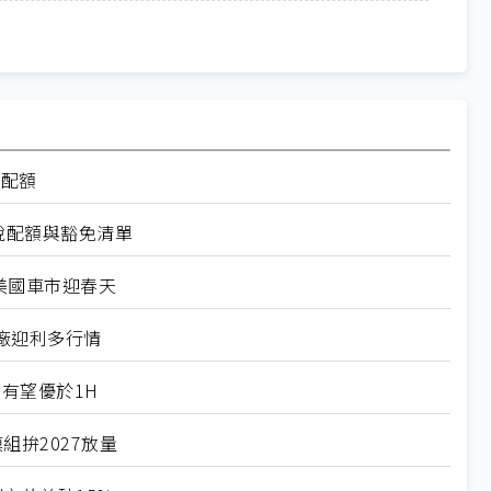
率配額
稅配額與豁免清單
美國車市迎春天
廠迎利多行情
有望優於1H
組拚2027放量