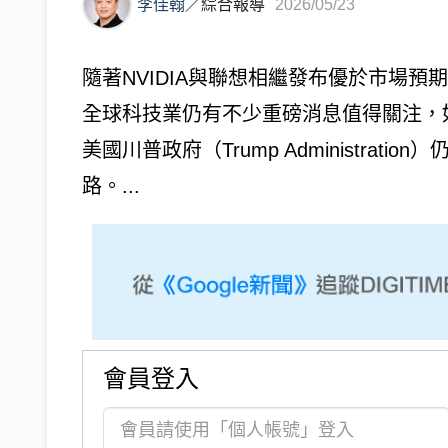
李佳翰
／
綜合報導
2026/05/23
隨著NVIDIA與聯想相繼發布優於市場
全球科技業仍有不少重磅消息值得關注，
美國川普政府（Trump Administra
路。...
會員登入