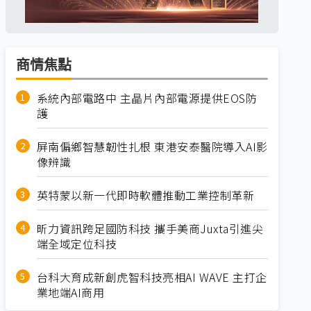
商情焦點
系統內部電路中 主晶片內部電源提供EOS防
護
屏南偏鄉智慧韌性扎根 東港安泰醫院導入AI影
像辨識
英特蒙以新一代即時軟體推動工業控制革新
昕力資訊跨足國防科技 攜手美商Juxta引進尖
端全域定位科技
台科大育成新創虎智科技亮相AI WAVE 主打企
業地端AI商用