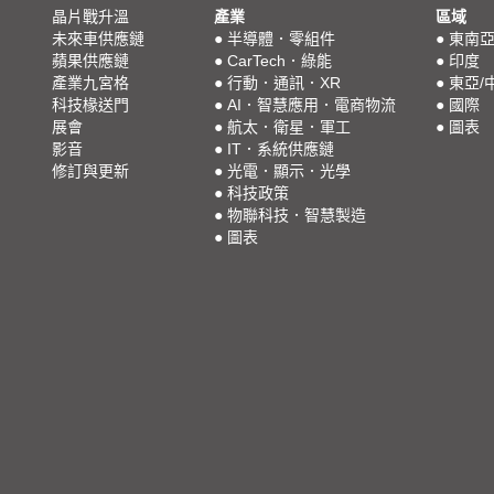
晶片戰升溫
產業
區域
未來車供應鏈
●
半導體．零組件
●
東南
蘋果供應鏈
●
CarTech．綠能
●
印度
產業九宮格
●
行動．通訊．XR
●
東亞/
科技椽送門
●
AI．智慧應用．電商物流
●
國際
展會
●
航太．衛星．軍工
●
圖表
影音
●
IT．系統供應鏈
修訂與更新
●
光電．顯示．光學
●
科技政策
●
物聯科技．智慧製造
●
圖表