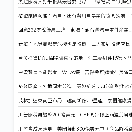
規避關稅大打平價與豪奢雙戰線 中系電動車4月歐洲
裕融嚴陳莉蓮：汽車、出行與用車事業的協同發展 A
回應232關稅優惠上路 東陽：對台灣汽車零件產業
新纖：地緣風險是危機也是轉機 三大布局推進成長
台美投資MOU關稅優惠先落地 汽車零組件15%、
中資背景也能過關 Volvo獲白宮豁免可繼續在美賣
裕隆國產、外銷同步並進 嚴陳莉蓮：AI賦能強化核
茂林加速東南亞布局 越南新廠2Q量產、泰國建廠
川普關稅再退款206億美元 CBP同步修正兩週前烏
川習會成果落地 美國擬對300億美元中國商品降稅