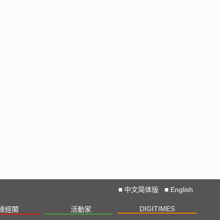
■
中文简体版
■
English
DIGITIMES
椽經閣
活動家