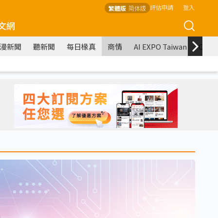
評估申請
登入
繁體版
简体版
文網
漫新聞
聽新聞
每日椽真
商情
AI EXPO Taiwan
COM