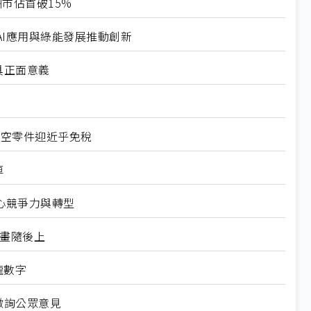
市佔首破15%
I應用與綠能發展推動創新
具正面意義
航空零件迎近乎免稅
車
心競爭力與轉型
規畫隨後上
龍數字
徵詢公眾意見