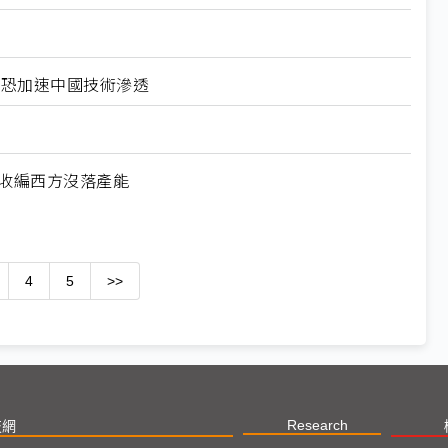
北美恐加速中國技術滲透
何收編西方沒落產能
4
5
>>
Research
技網