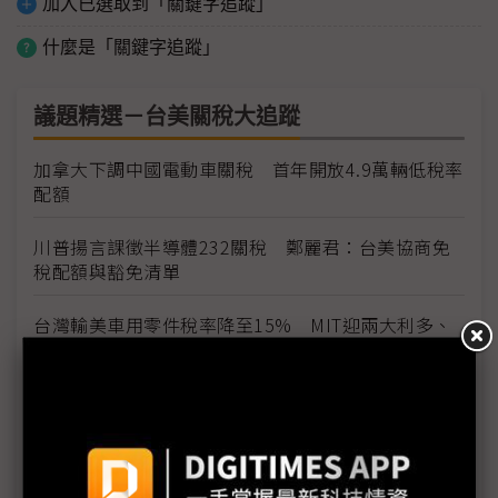
加入已選取到「關鍵字追蹤」
什麼是「關鍵字追蹤」
議題精選－台美關稅大追蹤
加拿大下調中國電動車關稅 首年開放4.9萬輛低稅率
配額
川普揚言課徵半導體232關稅 鄭麗君：台美協商免
稅配額與豁免清單
台灣輸美車用零件稅率降至15% MIT迎兩大利多、
美國車市迎春天
台灣汽車零件輸美稅率大降 東陽、堤維西等零組件
廠迎利多行情
台美關稅與能源價格成兩大關鍵 尚騰看好2H26車市