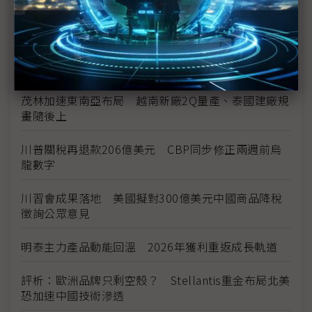
中資背景也能過關 Volvo獲白宮豁免可繼續在美賣
車
裕隆國產、外銷同步並進 嚴陳莉蓮：AI賦能強化核
心競爭力與轉型
茂林加速東南亞布局 越南新廠2Q量產、泰國建廠規
畫隨後上
川普關稅再退款206億美元 CBP同步修正兩週前烏
龍數字
川習會成果落地 美國擬對300億美元中國商品降稅
徵詢公眾意見
明泰主力產品動能回溫 2026年獲利重返成長軌道
評析：歐洲品牌只剩空殼？ Stellantis重金布局北美
恐加速中國技術滲透