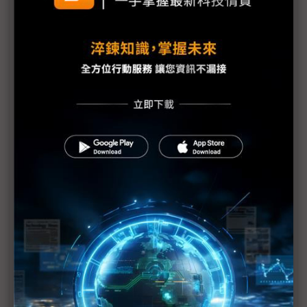
有望優於1H
朋程擴產搶攻高效車用元件市場 AI伺服器與HVDC
模組拚2027放量
規避關稅大打平價與豪奢雙戰線 中系電動車4月歐
洲市佔首破15%
裕融嚴陳莉蓮：汽車、出行與用車事業的協同發展
AI應用與綠能發展推動創新
回應232關稅優惠上路 東陽：對台灣汽車零件產業
具正面意義
新纖：地緣風險是危機也是轉機 三大布局推進成長
台美投資MOU關稅優惠先落地 汽車零組件15%、航
空零件迎近乎免稅