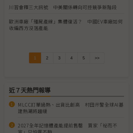
川習會釋三大訊號 中美關係轉向可控競爭新階段
歐洲車廠「殭屍產線」集體復活？ 中國EV車廠如何
收編西方沒落產能
1
2
3
4
5
>>
近７天熱門報導
MLCC訂單過熱、出貨比創高 村田示警全球AI基
建熱潮將趨緩
2027全年記憶體產能提前售罄 買家「祕而不
宣」只怕買不夠