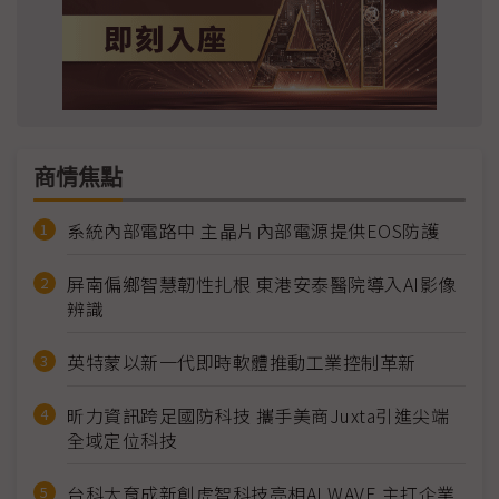
商情焦點
系統內部電路中 主晶片內部電源提供EOS防護
屏南偏鄉智慧韌性扎根 東港安泰醫院導入AI影像
辨識
英特蒙以新一代即時軟體推動工業控制革新
昕力資訊跨足國防科技 攜手美商Juxta引進尖端
全域定位科技
台科大育成新創虎智科技亮相AI WAVE 主打企業