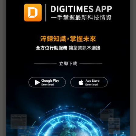
台灣汽車零件輸美稅率大降 東陽、堤維西等零組件
廠迎利多行情
台美關稅與能源價格成兩大關鍵 尚騰看好2H26車市
有望優於1H
朋程擴產搶攻高效車用元件市場 AI伺服器與HVDC
模組拚2027放量
規避關稅大打平價與豪奢雙戰線 中系電動車4月歐
洲市佔首破15%
裕融嚴陳莉蓮：汽車、出行與用車事業的協同發展
AI應用與綠能發展推動創新
回應232關稅優惠上路 東陽：對台灣汽車零件產業
具正面意義
新纖：地緣風險是危機也是轉機 三大布局推進成長