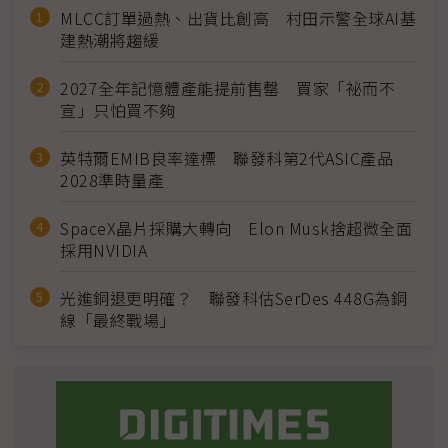
MLCC訂單過熱、出貨比創高 村田示警全球AI基
建熱潮將趨緩
2027全年記憶體產能提前售罄 買家「祕而不
宣」只怕買不夠
英特爾EMIB良率達標 聯發科第2代ASIC產品
2028準時量產
SpaceX晶片採購大轉向 Elon Musk捨超微全面
採用NVIDIA
光進銅退更明確？ 聯發科估SerDes 448G為銅
線「最終戰場」