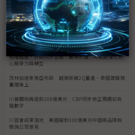
台美投資MOU關稅優惠先落地 汽車零組件15%、航
空零件迎近乎免稅
中資背景也能過關 Volvo獲白宮豁免可繼續在美賣
車
裕隆國產、外銷同步並進 嚴陳莉蓮：AI賦能強化核
心競爭力與轉型
茂林加速東南亞布局 越南新廠2Q量產、泰國建廠規
畫隨後上
川普關稅再退款206億美元 CBP同步修正兩週前烏
龍數字
川習會成果落地 美國擬對300億美元中國商品降稅
徵詢公眾意見