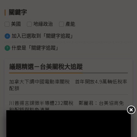
關鍵字
美國
地緣政治
產能
加入已選取到「關鍵字追蹤」
什麼是「關鍵字追蹤」
議題精選－台美關稅大追蹤
加拿大下調中國電動車關稅 首年開放4.9萬輛低稅率
配額
川普揚言課徵半導體232關稅 鄭麗君：台美協商免
稅配額與豁免清單
台灣輸美車用零件稅率降至15% MIT迎兩大利多、
美國車市迎春天