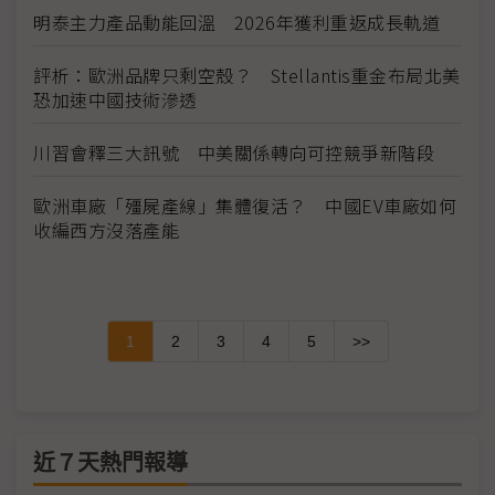
明泰主力產品動能回溫 2026年獲利重返成長軌道
評析：歐洲品牌只剩空殼？ Stellantis重金布局北美
恐加速中國技術滲透
川習會釋三大訊號 中美關係轉向可控競爭新階段
歐洲車廠「殭屍產線」集體復活？ 中國EV車廠如何
收編西方沒落產能
1
2
3
4
5
>>
近７天熱門報導