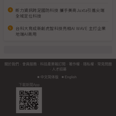
昕力資訊跨足國防科技 攜手美商Juxta引進尖端
全域定位科技
台科大育成新創虎智科技亮相AI WAVE 主打企業
地端AI商用
關於我們
·
會員服務
·
科技產業報訂閱
·
著作權
·
隱私權
·
常見問題
·
人才招募
■
中文简体版
■
English
下載新聞App