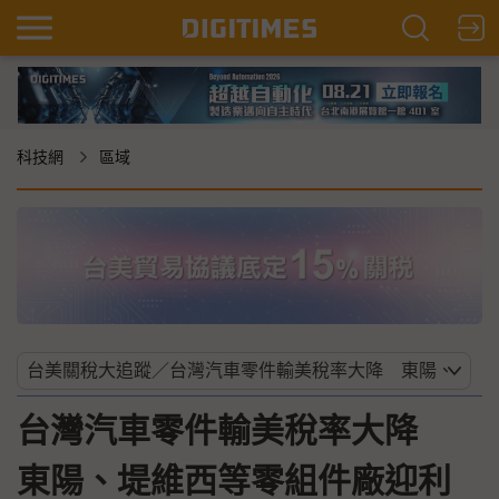
科技網
區域
台灣汽車零件輸美稅率大降
東陽、堤維西等零組件廠迎利