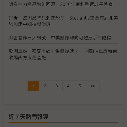
明泰主力產品動能回溫 2026年獲利重返成長軌道
評析：歐洲品牌只剩空殼？ Stellantis重金布局北美
恐加速中國技術滲透
川習會釋三大訊號 中美關係轉向可控競爭新階段
歐洲車廠「殭屍產線」集體復活？ 中國EV車廠如何
收編西方沒落產能
1
2
3
4
5
>>
近７天熱門報導