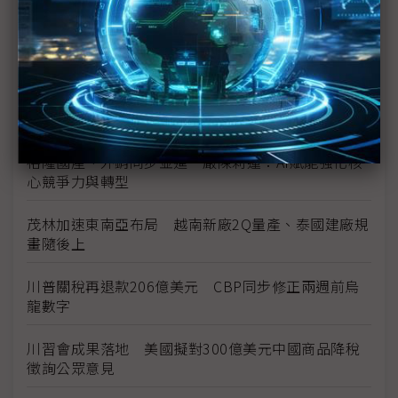
台美投資MOU關稅優惠先落地 汽車零組件15%、航
空零件迎近乎免稅
中資背景也能過關 Volvo獲白宮豁免可繼續在美賣
車
裕隆國產、外銷同步並進 嚴陳莉蓮：AI賦能強化核
心競爭力與轉型
茂林加速東南亞布局 越南新廠2Q量產、泰國建廠規
畫隨後上
川普關稅再退款206億美元 CBP同步修正兩週前烏
龍數字
川習會成果落地 美國擬對300億美元中國商品降稅
徵詢公眾意見