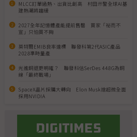
MLCC訂單過熱、出貨比創高 村田示警全球AI基
建熱潮將趨緩
2027全年記憶體產能提前售罄 買家「祕而不
宣」只怕買不夠
英特爾EMIB良率達標 聯發科第2代ASIC產品
2028準時量產
光進銅退更明確？ 聯發科估SerDes 448G為銅
線「最終戰場」
SpaceX晶片採購大轉向 Elon Musk捨超微全面
採用NVIDIA