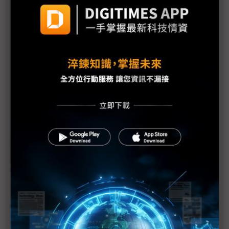
台灣汽車零件輸美稅率大降 東陽、堤維西等零組件
廠迎利多行情
台美關稅與能源價格成兩大關鍵 尚騰看好2H26車市
有望優於1H
朋程擴產搶攻高效車用元件市場 AI伺服器與HVDC
模組拚2027放量
規避關稅大打平價與豪奢雙戰線 中系電動車4月歐
洲市佔首破15%
裕融嚴陳莉蓮：汽車、出行與用車事業的協同發展
AI應用與綠能發展推動創新
回應232關稅優惠上路 東陽：對台灣汽車零件產業
具正面意義
新纖：地緣風險是危機也是轉機 三大布局推進成長