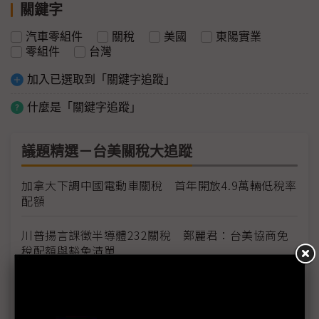
關鍵字
汽車零組件
關稅
美國
東陽實業
零組件
台灣
加入已選取到「關鍵字追蹤」
什麼是「關鍵字追蹤」
議題精選－台美關稅大追蹤
加拿大下調中國電動車關稅 首年開放4.9萬輛低稅率
配額
川普揚言課徵半導體232關稅 鄭麗君：台美協商免
稅配額與豁免清單
台灣輸美車用零件稅率降至15% MIT迎兩大利多、
美國車市迎春天