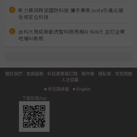
昕力資訊跨足國防科技 攜手美商Juxta引進尖端
全域定位科技
台科大育成新創虎智科技亮相AI WAVE 主打企業
地端AI商用
關於我們
·
會員服務
·
科技產業報訂閱
·
著作權
·
隱私權
·
常見問題
·
人才招募
■
中文简体版
■
English
下載新聞App