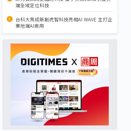
端全域定位科技
台科大育成新創虎智科技亮相AI WAVE 主打企
業地端AI商用