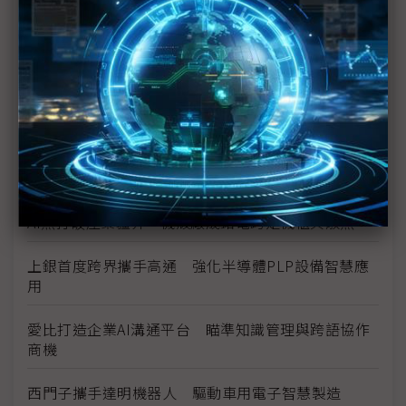
數位分身卡位AI工廠 達梭、雲達攜NVIDIA搶攻工業
級部署
（獨家）晶片產能滿手、銅牆終將倒下？ Marvell
營運長談AI光學互連的下一步
（獨家）NVIDIA AI伺服器架構散熱趨彈性 兩片式均
熱片朝「可拆卸」方向設計
AI熱打破產業疆界 機殼廠晟銘電跨足機櫃與散熱
上銀首度跨界攜手高通 強化半導體PLP設備智慧應
用
愛比打造企業AI溝通平台 瞄準知識管理與跨語協作
商機
西門子攜手達明機器人 驅動車用電子智慧製造