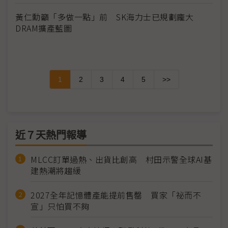
黃仁勳籲「多做一點」前 SK海力士已規劃龐大
DRAM擴產藍圖
1
2
3
4
5
>>
近７天熱門報導
MLCC訂單過熱、出貨比創高 村田示警全球AI基
建熱潮將趨緩
2027全年記憶體產能提前售罄 買家「祕而不
宣」只怕買不夠