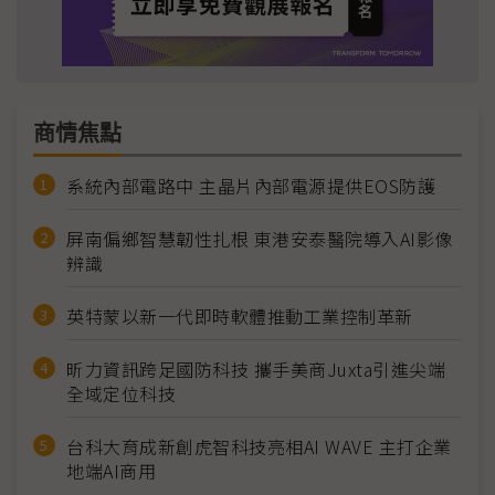
商情焦點
系統內部電路中 主晶片內部電源提供EOS防護
屏南偏鄉智慧韌性扎根 東港安泰醫院導入AI影像
辨識
英特蒙以新一代即時軟體推動工業控制革新
昕力資訊跨足國防科技 攜手美商Juxta引進尖端
全域定位科技
台科大育成新創虎智科技亮相AI WAVE 主打企業
地端AI商用