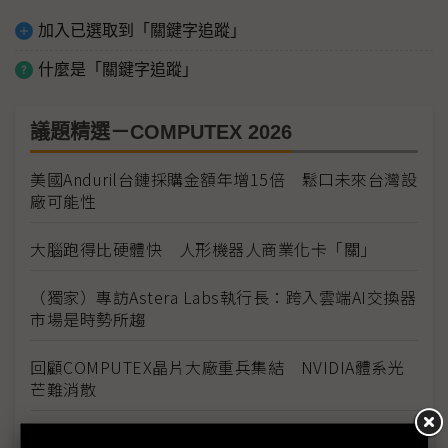
加入已選取到「關鍵字追蹤」
什麼是「關鍵字追蹤」
議題精選－COMPUTEX 2026
美國Anduril台鏈採購金額年增15倍 鬆口未來台灣設
廠可能性
大腦跑得比硬體快 人形機器人商業化卡「關」
（獨家）專訪Astera Labs執行長：跨入雲端AI交換器
市場是時勢所趨
回顧COMPUTEX晶片大廠重兵集結 NVIDIA體系光
芒難消散
AI算力上線拚速度 COMPUTEX看見基設模組及預製