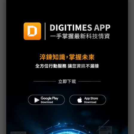
化浪潮
機器人競賽轉向平台戰 台廠搶攻具身智慧運算商機
雲端算力外溢地端 IPC卡位邊緣AI與實體AI應用
評析：從電子書翻頁跨入AI與智慧移動 COMPUTEX
揭示電子紙下個十年
《不具名消息》SEP71從追星現場到獨家專訪——史
上最長、體感綿延3週的COMPUTEX幕後採訪紀實
中小企AI普及率僅11.9% 政府盼母雞帶小雞加速落
地
AI時代「能源供應」與「負載穩定」缺一不可 台達
電、光寶科祭解方
Marvell押注矽光子 AI資料中心互連迎十年重構