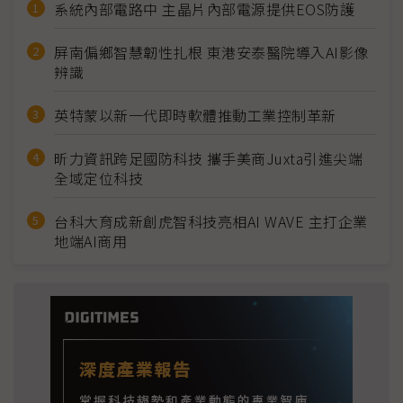
系統內部電路中 主晶片內部電源提供EOS防護
屏南偏鄉智慧韌性扎根 東港安泰醫院導入AI影像
辨識
英特蒙以新一代即時軟體推動工業控制革新
昕力資訊跨足國防科技 攜手美商Juxta引進尖端
全域定位科技
台科大育成新創虎智科技亮相AI WAVE 主打企業
地端AI商用