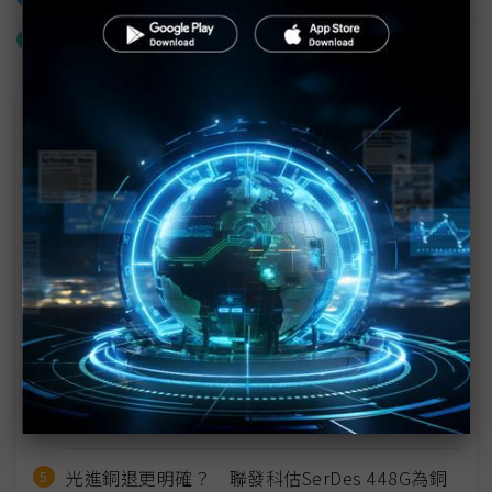
什麼是「關鍵字追蹤」
近７天熱門報導
MLCC訂單過熱、出貨比創高 村田示警全球AI基
建熱潮將趨緩
2027全年記憶體產能提前售罄 買家「祕而不
宣」只怕買不夠
英特爾EMIB良率達標 聯發科第2代ASIC產品
2028準時量產
SpaceX晶片採購大轉向 Elon Musk捨超微全面
採用NVIDIA
光進銅退更明確？ 聯發科估SerDes 448G為銅