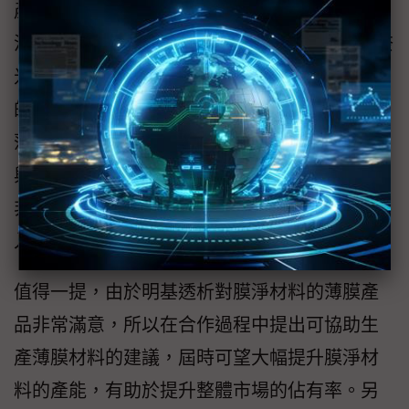
產。相較於過濾水中細菌與雜質需要200奈米孔
洞的中空管狀纖維，血液透析則是需要40~80奈
米的孔洞為主，所以在技術調整上並沒有任何
的困難。加上我們與明基透析一起合作自動化
薄膜與外殼結合的技術服務，有助於產能提升
與跨領域ODM/OEM合作，所以目前專案進行
非常順利，可望在取得TFDA認證之後，正式進
入量產階段。
值得一提，由於明基透析對膜淨材料的薄膜產
品非常滿意，所以在合作過程中提出可協助生
產薄膜材料的建議，屆時可望大幅提升膜淨材
料的產能，有助於提升整體市場的佔有率。另