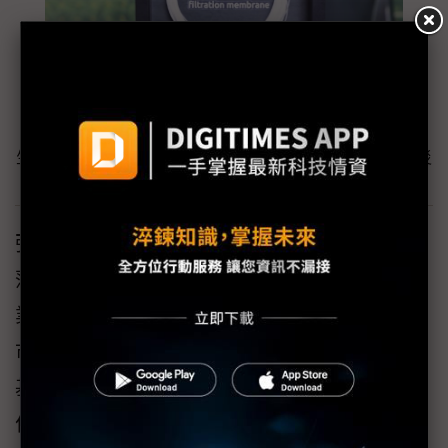
生質低碳排製程中空纖維過濾薄膜及其製成寶特瓶專用防災
除菌濾心。DIGITIMES攝
張旭賢指出，受到原生材料不足的狀況，全球
薄膜材料供應至今仍非常不穩定，除影響到工
業廢水處理、濾水器耗材之外，也讓洗腎耗材
市場供需出現地域性重新洗牌的狀況，因此明
基透析也開始與膜淨材料在此領域累積互相合
作的經驗，讓血液透析器能一條龍在地化生