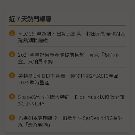
近７天熱門報導
MLCC訂單過熱、出貨比創高 村田示警全球AI基
建熱潮將趨緩
2027全年記憶體產能提前售罄 買家「祕而不
宣」只怕買不夠
英特爾EMIB良率達標 聯發科第2代ASIC產品
2028準時量產
SpaceX晶片採購大轉向 Elon Musk捨超微全面
採用NVIDIA
光進銅退更明確？ 聯發科估SerDes 448G為銅
線「最終戰場」