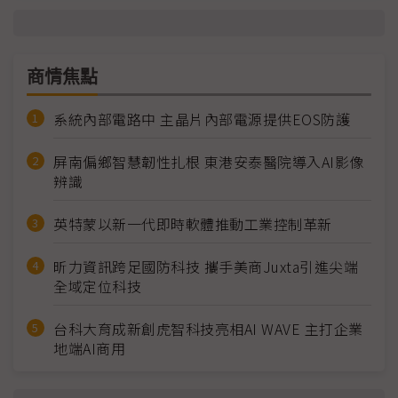
商情焦點
系統內部電路中 主晶片內部電源提供EOS防護
屏南偏鄉智慧韌性扎根 東港安泰醫院導入AI影像
辨識
英特蒙以新一代即時軟體推動工業控制革新
昕力資訊跨足國防科技 攜手美商Juxta引進尖端
全域定位科技
台科大育成新創虎智科技亮相AI WAVE 主打企業
地端AI商用