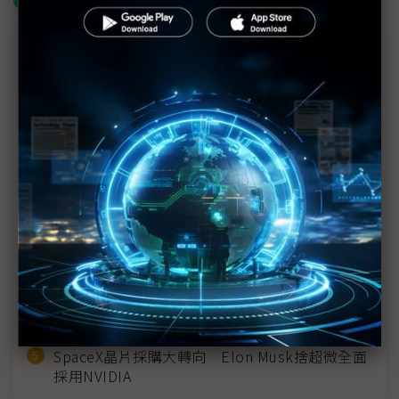
什麼是「關鍵字追蹤」
近７天熱門報導
MLCC訂單過熱、出貨比創高 村田示警全球AI基
建熱潮將趨緩
2027全年記憶體產能提前售罄 買家「祕而不
宣」只怕買不夠
英特爾EMIB良率達標 聯發科第2代ASIC產品
2028準時量產
光進銅退更明確？ 聯發科估SerDes 448G為銅
線「最終戰場」
SpaceX晶片採購大轉向 Elon Musk捨超微全面
採用NVIDIA