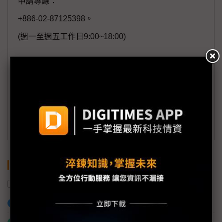
申請專線：
+886-02-87125398。
(週一至週五工作日9:00~18:00)
會員信箱：
member@digitimes.com
(一個工作日內將回覆您的來信)
訂閱DIGITIMES 行動版
關鍵字
智慧城市展
智慧醫療
智慧應用
加入已選取到「關鍵字追蹤」