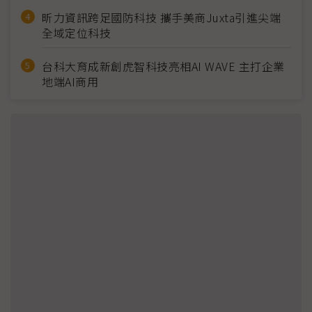
昕力資訊跨足國防科技 攜手美商Juxta引進尖端
全域定位科技
台科大育成新創虎智科技亮相AI WAVE 主打企業
地端AI商用