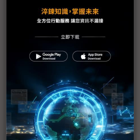
態圈
扶田資本攜手FoodTech新創共同推動餐飲革命
勤業眾信：迎向2023 七大關鍵助生命科技產業嶄頭
角
遠景科技與WPI世平興業攜手拓展亞太區物聯網市場
Google Cloud台灣雙引擎 助攻淨零及數位轉型
加速藥物開發 疫後生醫數位化新浪潮襲來
迎接ESG趨勢 打造安全永續 高效節能的資料中心
企業是新創生態系的必要角色！尋求第二成長曲線 外
部創新為最上策
台灣牙e通發展AI輔助醫療系統有成 推動牙醫診斷服