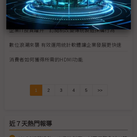
務再進化
價格差更要進場 緯創創投瞄準3大方向
企業IT投資躍升 訂閱制改變傳統製造採購行為
數位浪潮來襲 有效運用統計軟體讓企業發展更快速
消費者如何獲得所需的HDMI功能
1
2
3
4
5
>>
近７天熱門報導