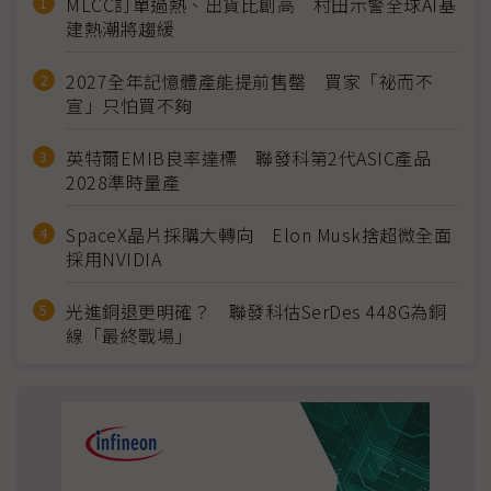
MLCC訂單過熱、出貨比創高 村田示警全球AI基
建熱潮將趨緩
2027全年記憶體產能提前售罄 買家「祕而不
宣」只怕買不夠
英特爾EMIB良率達標 聯發科第2代ASIC產品
2028準時量產
SpaceX晶片採購大轉向 Elon Musk捨超微全面
採用NVIDIA
光進銅退更明確？ 聯發科估SerDes 448G為銅
線「最終戰場」