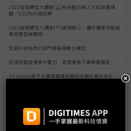
2022智造轉型大調查(上)系統整合與人才成首要課
題、ESG列升級目標
2022智造轉型大調查(下)遠端辦公、備份備援為製造
業首要雲端應用
宏庭科技協助公部門發展與數位轉型
經濟逆風徒增客戶壓力 雲端業者下調業績展望
F5 rSeries新平台實現基礎設施的自動化與未來化
少子化趨勢無可逆轉 產業用人策略應全面檢討
企業最缺的DX人才 商模、策略和數據能力須兼備
SEMICON Taiwan首度推出全球汽車晶片高峰論壇
攜手經濟部鏈結台灣及全球車用半導體與汽車產業生