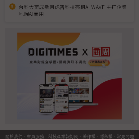
台科大育成新創虎智科技亮相AI WAVE 主打企業
地端AI商用
關於我們
·
會員服務
·
科技產業報訂閱
·
著作權
·
隱私權
·
常見問題