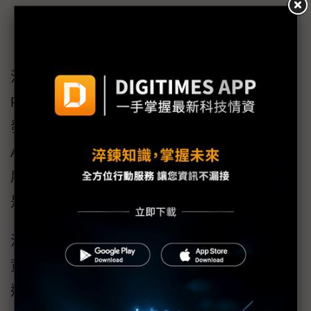
和碩交付GB200機櫃 砸6億投資美CSP廠
洪麗寗參加台北市電腦公會舉辦的AI NEXT
FORUM，以「AI算力重塑全球產業格局」為題
發表演說。洪麗寗指出，她觀察伺服器產業，
AI領域有3大轉變，包括算力成長，推動科技發
展，其次為新的市場玩家及新市場出現，最後
是伺服器供應鏈的服務範疇擴大。
洪麗寗指出，之前大家還在擔憂那家CSP不蓋
資料中心或取消租約，影響市場需求，所幸上
週CSP大廠的法說會打破大家誤解。