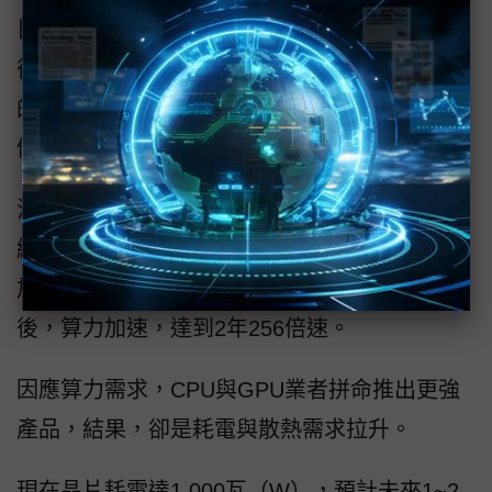
目前各界估計，2024年的成長幅度最明顯，之
後仍會成長，只是幅度減緩，然2023~2028年
的AI伺服器市場規模年複合成長率（CAGR），
仍可達23%。
洪麗寗指出，AI模型愈來愈大，算力需求也持
續拉升，在Transformer模型出現之前，算力增
加速度是2年8倍速，然在Transformer模型出現
後，算力加速，達到2年256倍速。
因應算力需求，CPU與GPU業者拼命推出更強
產品，結果，卻是耗電與散熱需求拉升。
現在晶片耗電達1,000瓦（W），預計未來1~2