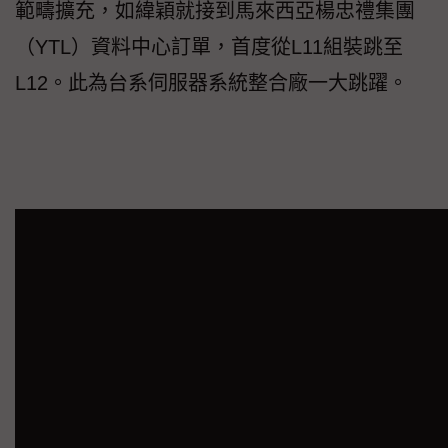
範疇擴充，如緯穎就接到馬來西亞楊忠禮集團
（YTL）資料中心訂單，首度從L11組裝跳至
L12。此為台系伺服器系統整合廠一大跳躍。