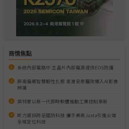
商情焦點
系統內部電路中 主晶片內部電源提供EOS防護
屏南偏鄉智慧韌性扎根 東港安泰醫院導入AI影像
辨識
英特蒙以新一代即時軟體推動工業控制革新
昕力資訊跨足國防科技 攜手美商Juxta引進尖端
全域定位科技