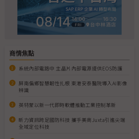
商情焦點
系統內部電路中 主晶片內部電源提供EOS防護
屏南偏鄉智慧韌性扎根 東港安泰醫院導入AI影像
辨識
英特蒙以新一代即時軟體推動工業控制革新
昕力資訊跨足國防科技 攜手美商Juxta引進尖端
全域定位科技