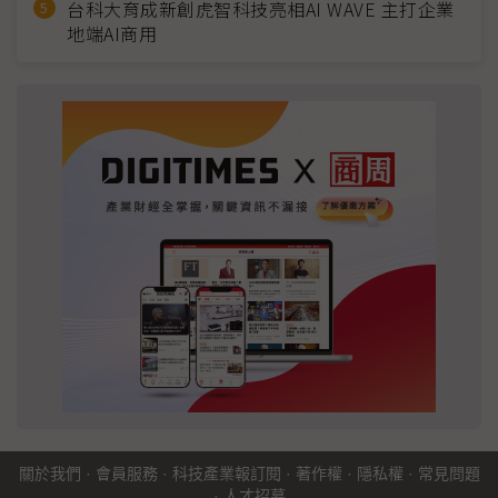
台科大育成新創虎智科技亮相AI WAVE 主打企業
地端AI商用
關於我們
·
會員服務
·
科技產業報訂閱
·
著作權
·
隱私權
·
常見問題
·
人才招募