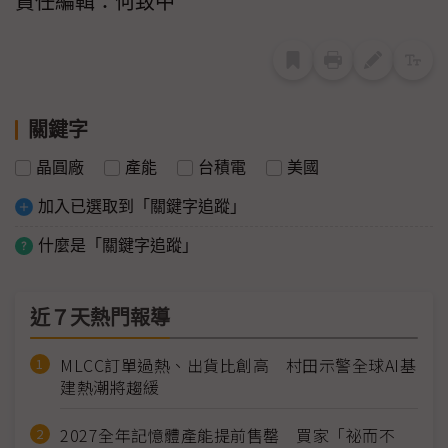
責任編輯：何致中
關鍵字
晶圓廠
產能
台積電
美國
加入已選取到「關鍵字追蹤」
什麼是「關鍵字追蹤」
近７天熱門報導
MLCC訂單過熱、出貨比創高 村田示警全球AI基
建熱潮將趨緩
2027全年記憶體產能提前售罄 買家「祕而不