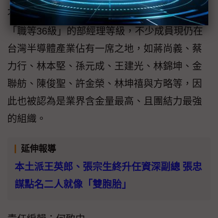
不過榮友會入會資格門檻至少是退休、離職前
「職等36級」的部經理等級，不少成員現仍在
台灣半導體產業佔有一席之地，如蔣尚義、蔡
力行、林本堅、孫元成、王建光、林錦坤、金
聯舫、陳俊聖、許金榮、林坤禧與方略等，因
此也被認為是業界含金量最高、且團結力最強
的組織。
延伸報導
本土派王英郎、張宗生終升任資深副總 張忠
謀點名二人就像「雙胞胎」