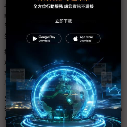
4位資深副總、4位副總經理人事擢升案，8位年
齡皆在50至60歲左右，為生產、研發、資材與
業務部門主管。最受關注的就是王英郎、張宗
生終於升任資深副總。
據了解，台積員工退休年齡上限為67歲，比法
定強制退休年齡65歲多出2年，特殊情況下可由
董事會決定延後退休。 按此人事推進與多位高
層年紀推估，接班大計將加速執行。
另值得一提的是，甫於4月退休的何麗梅及王建
光等發起下，「台積榮友會：T友會」也於2025
年正式成立。