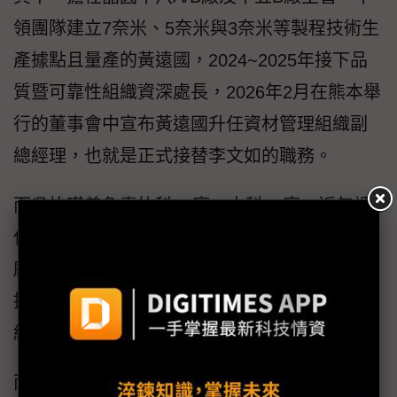
領團隊建立7奈米、5奈米與3奈米等製程技術生
產據點且量產的黃遠國，2024~2025年接下品
質暨可靠性組織資深處長，2026年2月在熊本舉
行的董事會中宣布黃遠國升任資材管理組織副
總經理，也就是正式接替李文如的職務。
而吳怡璜曾負責竹科12廠、中科15廠，近年調
任至美國亞歷桑那州廠，協助執行長王英郎建
廠大計。隨著美國一廠順利量產，王英郎回台
接任營運資深副總，吳怡璜也由品質暨可靠性
組織資深處長升任為副總。
而在2月於熊本召開的董事會中，台積電就宣布