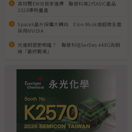
英特爾EMIB良率達標 聯發科第2代ASIC產品
2028準時量產
SpaceX晶片採購大轉向 Elon Musk捨超微全面
採用NVIDIA
光進銅退更明確？ 聯發科估SerDes 448G為銅
線「最終戰場」