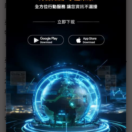
能趨近1比1甚至反轉。
英特爾預估，2026年全球伺服器CPU市場與英
特爾自身出貨量，都將維持雙位數百分比成
長，動能延續至2027年，需求遠大於供給。
英特爾近期也同步拉高產能與資本支出，隨18A
等先進製程良率改善，產能將逐季提升，上調
2026年資本支出，聚焦EUV設備導入與先進製
程擴產。
其中，18A與14A進展，已成為市場重新評價英
特爾的關鍵。