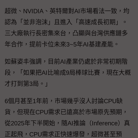
超微、NVIDIA、英特爾對AI市場看法一致，均
認為「並非泡沫」且進入「高速成長初期」。
三大廠執行長密集來台，凸顯與台灣供應鏈多
年合作，提前卡位未來3~5年AI基建產能。
如蘇姿丰強調，目前AI產業仍處於非常初期階
段，「如果把AI比喻成9局棒球比賽，現在大概
才打到第3局。」
6個月甚至1年前，市場幾乎沒人討論CPU缺
貨，但現在CPU需求已遠高於市場原先預期，
從2025年下半開始，隨AI推論（Inference）真
正起飛，CPU需求正快速爆發，超微甚至預