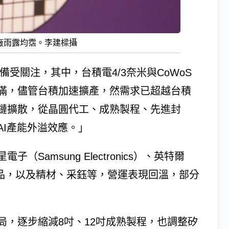
廠雨露均霑。李建樑攝
頸備受關注，其中，台積電4/3奈米與CoWoS
滿，儘管台積加速擴產，然需求已超越台積
鏈擴散，從晶圓代工、成熟製程、先進封
I產能外溢效應。」
amsung Electronics）、英特爾
旗下矽品，以及精材、采鈺等，營運表現回溫，部分
局，逐步縮減8吋、12吋成熟製程，也調整矽