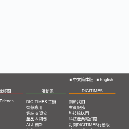
■
中文简体版
■
English
DIGITIMES
椽經閣
活動家
 Friends
DIGITIMES 主辦
關於我們
智慧應用
會員服務
雲端 & 資安
科技椽送門
產品 & 研發
科技產業報訂閱
AI & 創新
訂閱DIGITIMES行動版