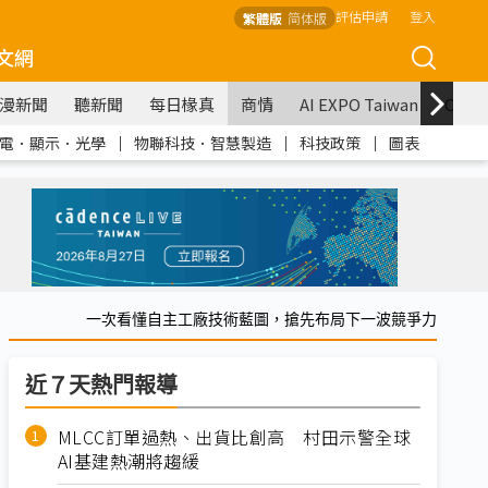
評估申請
登入
繁體版
简体版
文網
漫新聞
聽新聞
每日椽真
商情
AI EXPO Taiwan
COM
電．顯示．光學
｜
物聯科技．智慧製造
｜
科技政策
｜
圖表
一次看懂自主工廠技術藍圖，搶先布局下一波競爭力
近７天熱門報導
MLCC訂單過熱、出貨比創高 村田示警全球
AI基建熱潮將趨緩