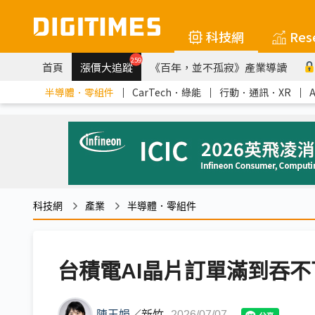
科技網
Res
259
首頁
漲價大追蹤
《百年，並不孤寂》產業導讀
半導體．零組件
｜
CarTech．綠能
｜
行動．通訊．XR
｜
科技網
產業
半導體．零組件
台積電AI晶片訂單滿到吞
陳玉娟
／
新竹
2026/07/07