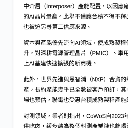
中介層（Interposer）產能配置，
的AI晶片量產。此舉不僅讓台積不得不
也被迫另尋第二供應來源。
資本與產能優先流向AI領域，使成熟製
升，對深耕電源管理晶片（PMIC）、車
上AI基建快速擴張的新商機。
此外，世界先進與恩智浦（NXP）合資的新
產，長約產能幾乎已全數被客戶預訂，其中I
場也預估，聯電也受惠台積成熟製程產能
封測領域，業者則指出，CoWoS自20
供吃肉，緩步轉為整個封測產業鏈也能喝