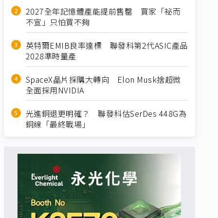
2027全年記憶體產能提前售罄 買家「祕而
不宣」只怕買不夠
英特爾EMIB良率達標 聯發科第2代ASIC產品
2028準時量產
SpaceX晶片採購大轉向 Elon Musk捨超微
全面採用NVIDIA
光進銅退更明確？ 聯發科估SerDes 448G為
銅線「最終戰場」