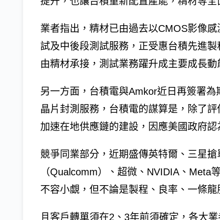
提升，也讓台積重新配置產能，精材等全
業者指出，精材已由過去以CMOS影像感
試及中後段測試服務，正受惠台積先進製
由精材承接，測試業務躍升成主要成長動
另一方面，台積電與Amkor近日再簽署為
晶片封測服務，台積電的謀算是，除了評估
加速在地供應鏈的建設，因應美國政府認
競爭同業部分，近期盛傳英特爾、三星搶單，如
（Qualcomm）、超微、NVIDIA、M
不容小覷，但不論是製程、良率、一條龍
且客戶轉單須在2、3年前須確定，各大