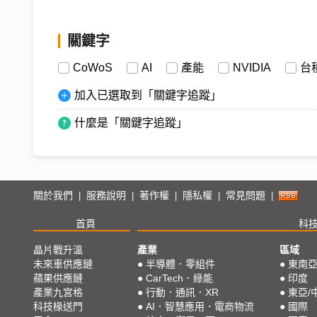
關鍵字
CoWoS
AI
產能
NVIDIA
台
加入已選取到「關鍵字追蹤」
什麼是「關鍵字追蹤」
關於我們
服務說明
著作權
隱私權
常見問題
|
|
|
|
|
首頁
科
晶片戰升溫
產業
區域
未來車供應鏈
●
半導體．零組件
●
東南
蘋果供應鏈
●
CarTech．綠能
●
印度
產業九宮格
●
行動．通訊．XR
●
東亞/
科技椽送門
●
AI．智慧應用．電商物流
●
國際