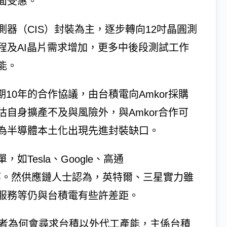
面受惠。
測器（CIS）封裝為主，逐步轉向12吋晶圓測
程及AI晶片需求增加，更多中後段測試工作
能。
期10年的合作協議，由台積電向Amkor採購
自身擴產不及與風險外，與Amkor合作可
為半導體本土化出現先進封裝缺口。
Tesla、Google、高通
eta等。然供應鏈人士認為，英特爾、三星實力雖
服務等仍與台積電有些許差距。
業者為何會尋求台積以外代工產能，主係台積