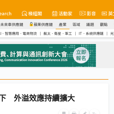
earch
椽經閣
活動家
影音
英
未來車供應鏈
蘋果供應鏈
產業
區域
議題
觀點
AI．智慧應用．電商物流
｜
航太．衛星．軍工
｜
IT．系統供應鏈
｜
光
不下 外溢效應持續擴大