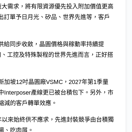
以因應龐大需求，將有限資源優先投入附加價值更高
釋出訂單予日月光、矽品、世界先進等，客戶
程供給同步收斂，晶圓價格與稼動率持續提
用、工控及特殊製程的世界先進而言，正好搭
加坡12吋晶圓廠VSMC，2027年第1季量
nterposer產線更已被台積包下。另外，市
縮減的客戶轉單效應。
23年以來始終供不應求，先進封裝競爭由台積獨
湯、吃肉屑。