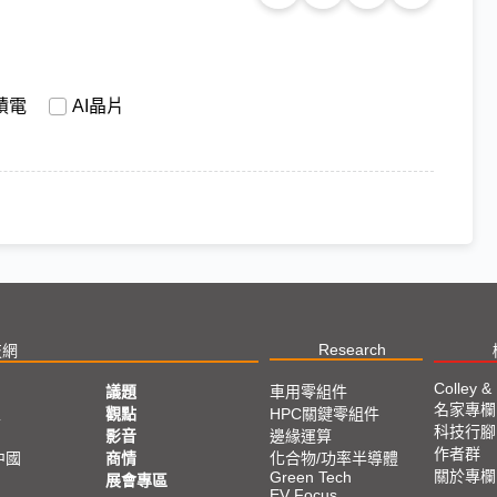
積電
AI晶片
Research
技網
Colley &
議題
車用零組件
名家專欄
亞
觀點
HPC關鍵零組件
科技行腳
影音
邊緣運算
作者群
中國
商情
化合物/功率半導體
關於專欄
Green Tech
展會專區
EV Focus