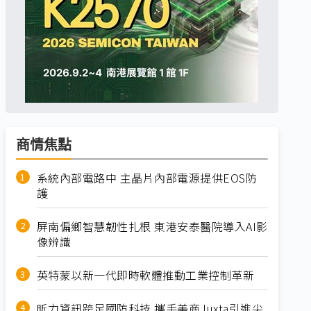
商情焦點
系統內部電路中 主晶片內部電源提供EOS防
護
屏南偏鄉智慧韌性扎根 東港安泰醫院導入AI影
像辨識
英特蒙以新一代即時軟體推動工業控制革新
昕力資訊跨足國防科技 攜手美商Juxta引進尖