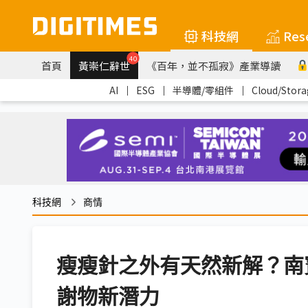
科技網
Res
40
首頁
黃崇仁辭世
《百年，並不孤寂》產業導讀
AI
｜
ESG
｜
半導體/零組件
｜
Cloud/Stora
科技網
商情
瘦瘦針之外有天然新解？南
謝物新潛力