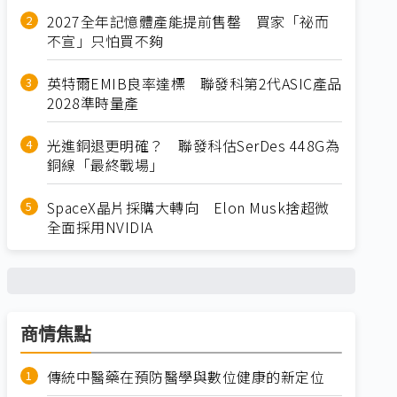
2027全年記憶體產能提前售罄 買家「祕而
不宣」只怕買不夠
英特爾EMIB良率達標 聯發科第2代ASIC產品
2028準時量產
光進銅退更明確？ 聯發科估SerDes 448G為
銅線「最終戰場」
SpaceX晶片採購大轉向 Elon Musk捨超微
全面採用NVIDIA
商情焦點
傳統中醫藥在預防醫學與數位健康的新定位