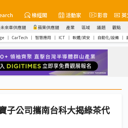
earch
椽經閣
活動家
影音
英
未來車供應鏈
蘋果供應鏈
產業
區域
議題
觀點
ge
｜
CarTech
｜
智慧應用
｜
ICT
｜
軟體/資安
｜
自動化/設備
｜
寶子公司攜南台科大揭綠茶代