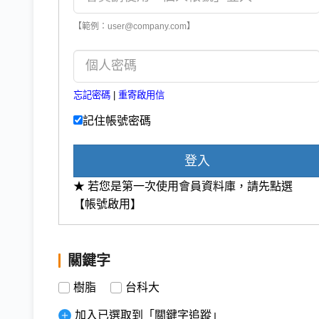
【範例：user@company.com】
忘記密碼
|
重寄啟用信
記住帳號密碼
登入
★ 若您是第一次使用會員資料庫，請先點選
【帳號啟用】
關鍵字
樹脂
台科大
加入已選取到「關鍵字追蹤」