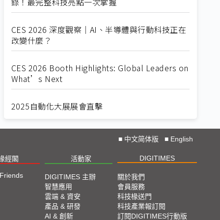
錄！最完整科技亮點一次掌握
CES 2026 深度觀察｜AI、半導體與行動科技正在
改變什麼？
CES 2026 Booth Highlights: Global Leaders on
What’s Next
2025自動化大展展會直擊
Straight from SEMICON 2025
■
中文简体版
■
English
DIGITIMES
椽經閣
活動家
2025 SEMICON展會直擊
 Friends
DIGITIMES 主辦
關於我們
🔥2025 COMPUTEX 展場直擊！🔥AI應用全面進
智慧應用
會員服務
雲端 & 資安
科技椽送門
化！
產品 & 研發
科技產業報訂閱
AI & 創新
訂閱DIGITIMES行動版