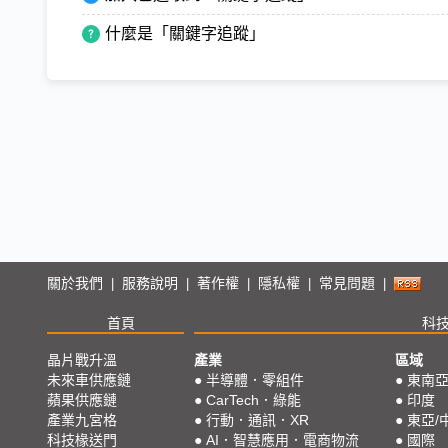
什麼是「關鍵字追蹤」
關於我們
服務說明
著作權
隱私權
常見問題
|
|
|
|
|
首頁
科
晶片戰升溫
產業
區域
未來車供應鏈
●
半導體．零組件
●
東南
蘋果供應鏈
●
CarTech．綠能
●
印度
產業九宮格
●
行動．通訊．XR
●
東亞/
科技椽送門
●
AI．智慧應用．電商物流
●
國際