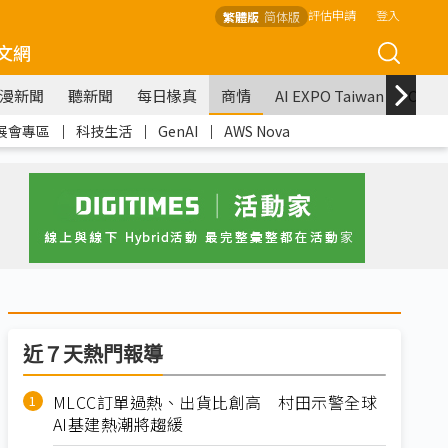
評估申請
登入
繁體版
简体版
文網
漫新聞
聽新聞
每日椽真
商情
AI EXPO Taiwan
COM
展會專區
｜
科技生活
｜
GenAI
｜
AWS Nova
近７天熱門報導
MLCC訂單過熱、出貨比創高 村田示警全球
AI基建熱潮將趨緩