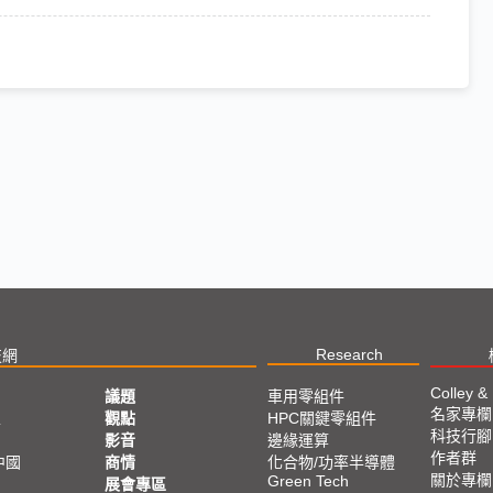
Research
技網
Colley &
議題
車用零組件
名家專欄
亞
觀點
HPC關鍵零組件
科技行腳
影音
邊緣運算
作者群
中國
商情
化合物/功率半導體
關於專欄
Green Tech
展會專區