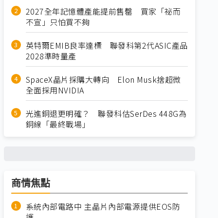
2027全年記憶體產能提前售罄 買家「祕而
不宣」只怕買不夠
英特爾EMIB良率達標 聯發科第2代ASIC產品
2028準時量產
SpaceX晶片採購大轉向 Elon Musk捨超微
全面採用NVIDIA
光進銅退更明確？ 聯發科估SerDes 448G為
銅線「最終戰場」
商情焦點
系統內部電路中 主晶片內部電源提供EOS防
護