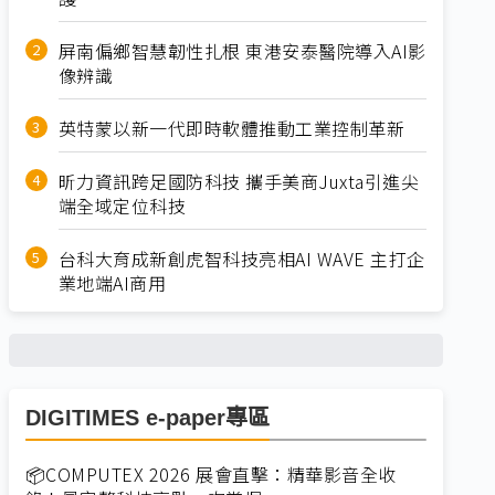
屏南偏鄉智慧韌性扎根 東港安泰醫院導入AI影
像辨識
英特蒙以新一代即時軟體推動工業控制革新
昕力資訊跨足國防科技 攜手美商Juxta引進尖
端全域定位科技
台科大育成新創虎智科技亮相AI WAVE 主打企
業地端AI商用
DIGITIMES e-paper專區
📦COMPUTEX 2026 展會直擊：精華影音全收