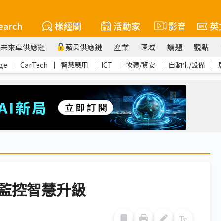
earch
椽經閣
活動家
影音
英
未來車供應鏈
蘋果供應鏈
產業
區域
議題
觀點
ge
｜
CarTech
｜
智慧應用
｜
ICT
｜
軟體/資安
｜
自動化/設備
｜
監控智慧升級