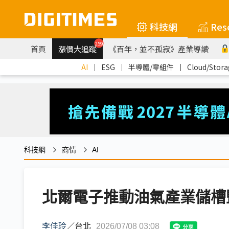
科技網
Res
259
首頁
漲價大追蹤
《百年，並不孤寂》產業導讀
AI
｜
ESG
｜
半導體/零組件
｜
Cloud/Stora
科技網
商情
AI
北爾電子推動油氣產業儲槽
李佳玲
／
台北
2026/07/08 03:08