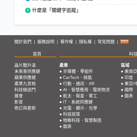
什麼是「關鍵字追蹤」
關於我們
服務說明
著作權
隱私權
常見問題
|
|
|
|
|
首頁
科
晶片戰升溫
產業
區域
未來車供應鏈
●
半導體．零組件
●
東南
蘋果供應鏈
●
CarTech．綠能
●
印度
產業九宮格
●
行動．通訊．XR
●
東亞/
科技椽送門
●
AI．智慧應用．電商物流
●
國際
展會
●
航太．衛星．軍工
●
圖表
影音
●
IT．系統供應鏈
修訂與更新
●
光電．顯示．光學
●
科技政策
●
物聯科技．智慧製造
●
圖表