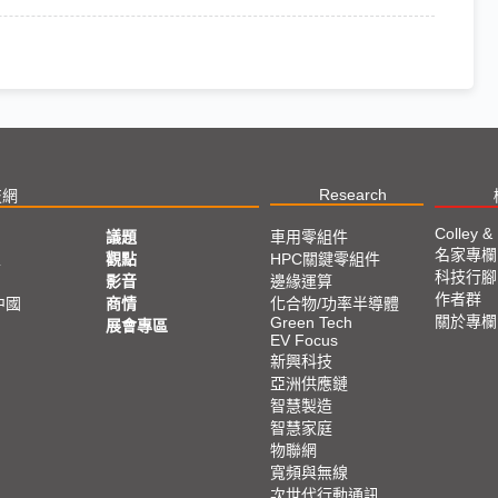
Research
技網
Colley &
議題
車用零組件
名家專欄
亞
觀點
HPC關鍵零組件
科技行腳
影音
邊緣運算
作者群
中國
商情
化合物/功率半導體
關於專欄
Green Tech
展會專區
EV Focus
新興科技
亞洲供應鏈
智慧製造
智慧家庭
物聯網
寬頻與無線
次世代行動通訊