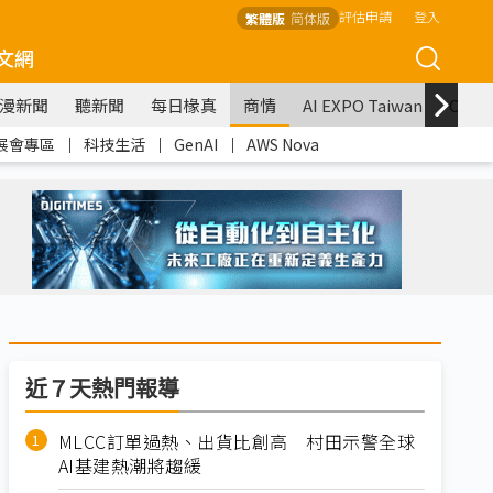
評估申請
登入
繁體版
简体版
文網
漫新聞
聽新聞
每日椽真
商情
AI EXPO Taiwan
COM
展會專區
｜
科技生活
｜
GenAI
｜
AWS Nova
近７天熱門報導
MLCC訂單過熱、出貨比創高 村田示警全球
AI基建熱潮將趨緩